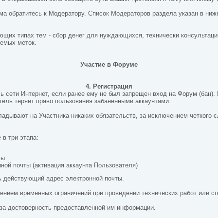
ума обратитесь к Модератору. Список Модераторов раздела указан в ниж
ующих типах тем - сбор денег для нуждающихся, технически консультац
уемых меток.
Участие в Форуме
4. Регистрация
ь сети Интернет, если
ранее ему не был запрещен вход на Форум (бан).
тель теряет право пользования забаненными аккаунтами.
акладывают на Участника никаких обязательств, за исключением четкого
 в три этапа:
мы
ной почты (активация аккаунта Пользователя)
ь действующий адрес электронной почты.
ючением временных ограничений при проведении технических работ или 
 за достоверность предоставленной им информации.