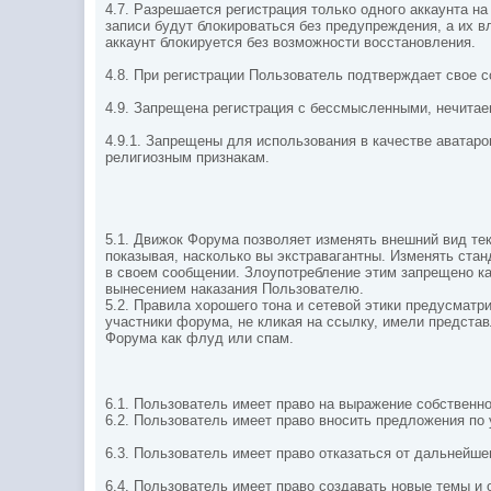
4.7. Разрешается регистрация только одного аккаунта 
записи будут блокироваться без предупреждения, а их 
аккаунт блокируется без возможности восстановления.
4.8. При регистрации Пользователь подтверждает свое 
4.9. Запрещена регистрация с бессмысленными, нечитае
4.9.1. Запрещены для использования в качестве аватаро
религиозным признакам.
5.1. Движок Форума позволяет изменять внешний вид те
показывая, насколько вы экстравагантны.
Изменять станд
в своем сообщении. Злоупотребление этим запрещено ка
вынесением наказания Пользователю.
5.2. Правила хорошего тона и сетевой этики предусмат
участники форума, не кликая на ссылку, имели предста
Форума как флуд или спам.
6.1. Пользователь имеет право на выражение собствен
6.2. Пользователь имеет право вносить предложения по
6.3. Пользователь имеет право отказаться от дальнейшег
6.4. Пользователь имеет право создавать новые темы и 