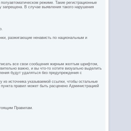
в полуавтоматическом режиме. Такие регистрационные
цу запрещена. В случае выявления такого нарушения
р.
тинки, разжигающие ненависть по национальным и
е писать все свои
сообщения жирным желтым шрифтом,
твительно важно, и вы что-то хотите визуально выделить
ления будут удаляться без предупреждения с
ту из источника указываемой ссылки, чтобы остальные
о пункта правил может быть расценено Администрацией
астоящим Правилам.