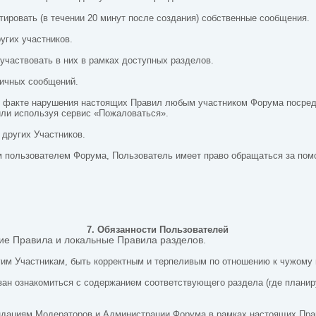
тировать (в течении 20 минут после создания) собственные сообщения.
угих участников.
 участвовать в них в рамках доступных разделов.
личных сообщений.
о факте нарушения настоящих Правил любым участником Форума посред
ли используя сервис «Пожаловаться».
 других Участников.
ым пользователем Форума, Пользователь имеет право обращаться за по
7. Обязанности Пользователей
щие Правила и локальные Правила разделов.
угим Участникам, быть корректным и терпеливым по отношению к чужому
зан ознакомиться с
содержанием соответствующего раздела (где планиру
ендациям Модераторов и Администрации Форума в рамках настоящих Пра