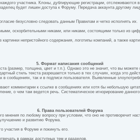
на каждого участника. Клоны, дублирующие регистрации, отслеживаются 
владелец будет лишен доступа к Форуму. Передача аккаунта другому ли
согласие безусловно следовать данным Правилам и четко исполнять их.
мыми, оскорбительными никами, или никами, состоящими только из циф
в картинки непристойного содержания, логотипы компаний, а также кар
5. Формат написания сообщений
кста (размер, толщина,
цвет и т.п.). Однако это не значит, что вы может
артный стиль текста разрешается только в тех случаях, когда это дейс
к в сообщениях, так и в подписи пользователя. Выявленные злоупотреб
ривают комментарии к ссылке в сообщениях или хотя бы небольшую цита
вление, о чем там ведется речь. Систематическое игнорирование данног
6. Права пользователей Форума
ного мнения по любому
вопросу при условии, что оно не противоречит н
 улучшению и развитию Форума.
о участия в Форуме и покинуть его.
отвечать в рамках доступных тем и разделов.