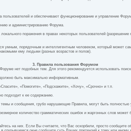
ла пользователей и обеспечивают функционирование и управление Фору
лению и администрированию Форума.
я локального поражения в правах некоторых пользователей (разрешение 
ся умным, порядочным и интеллигентным человеком, который может сам
накомыми ему людьми (разных возрастов и полов).
3. Правила пользования Форумом
а Форуме нет подобных тем. Для этого рекомендуется использовать поиск
но должно быть максимально информативным.
Спасите», «Помогите», «Подскажите», «Хочу», «Срочно» и т.п.
но подходит к ее содержанию.
, темы и сообщения, грубо нарушающие Правила, могут быть полностью
 Чрезмерное количество грамматических ошибок и жаргонных слов может 
айтесь на них. Если Вы считаете, что Вас оскорбили, просто сообщите 
 в открывшемся окне сообщите суть Ваших претензий к тому или иному 