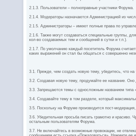
2.1.3. Пользователи – полноправные участники Форума.
2.1.4. Модераторы назначаются Администрацией из чис
2.1.5. Администраторы – имеют полные права по управ
2.1.6. Также могут создаваться специальные группы, дл
кол-во создаваемых тем и сообщений в сутки и т.п.).
2.1.7. По умолчанию каждый посетитель Форума считает
каких выражений он стал бы общаться с совершенно нез
3.1. Прежде, чем создать новую тему, убедитесь, что н
3.2. Создавая новую тему, продумайте ее название. О
3.3. Запрещаются темы с односложным названием типа «
3.4. Создавайте тему в том разделе, который максималь
3.5. Поскольку на Форуме производится пост-модерация
3.6. Убедительная просьба писать грамотно и красиво.
остальным пользователям Форума.
3.7. Не включайтесь в возможные провокации, не отвлек
сообщением есть ссылка «Пожаловаться». Нажмите ее и