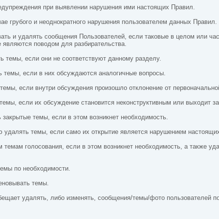
редупреждения при выявлении нарушения ими настоящих Правил.
чае грубого и неоднократного нарушения пользователем данных Правил.
вать и удалять сообщения Пользователей, если таковые в целом или ча
е являются поводом для разбирательства.
ь темы, если они не соответствуют данному разделу.
ь темы, если в них обсуждаются аналогичные вопросы.
 темы, если внутри обсуждения произошло отклонение от первоначально
 темы, если их обсуждение становится неконструктивным или выходит з
 закрытые темы, если в этом возникнет необходимость.
ю удалять темы, если само их открытие является нарушением настоящи
 темам голосования, если в этом возникнет необходимость, а также у
темы по необходимости.
еновывать темы.
обещает удалять, либо изменять, сообщения/темы/фото пользователей по