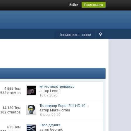
Войти
Регистрация
Посмотреть новое
куплю велотренажер
4 555
Тем
автор Lexx-1
 532
ответов
10.07.2026
Телевизор Supra Full HD 19...
14 120
Тем
автор Maks-i-drom
 302
ответов
Вчера, 09:56
Евро двушка
635
Тем
автор Georgik