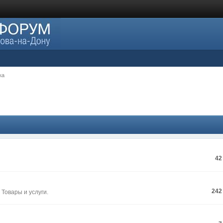
ка
42
242
 Товары и услуги.