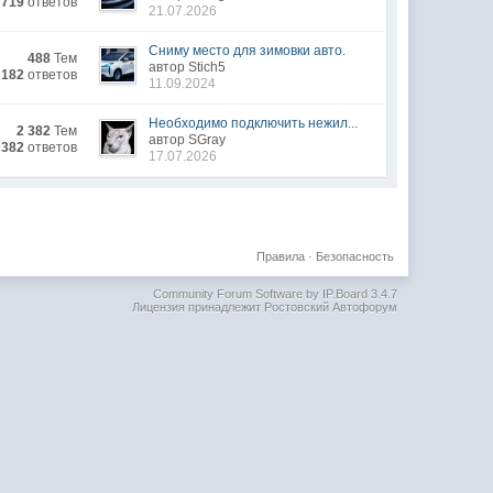
 719
ответов
21.07.2026
Сниму место для зимовки авто.
488
Тем
автор Stich5
 182
ответов
11.09.2024
Необходимо подключить нежил...
2 382
Тем
автор SGray
 382
ответов
17.07.2026
Правила
·
Безопасность
Community Forum Software by IP.Board 3.4.7
Лицензия принадлежит Ростовский Автофорум