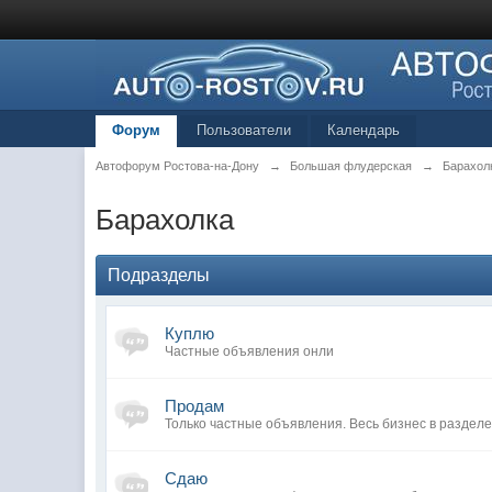
Форум
Пользователи
Календарь
Автофорум Ростова-на-Дону
→
Большая флудерская
→
Барахол
Барахолка
Подразделы
Куплю
Частные объявления онли
Продам
Только частные объявления. Весь бизнес в разделе
Сдаю