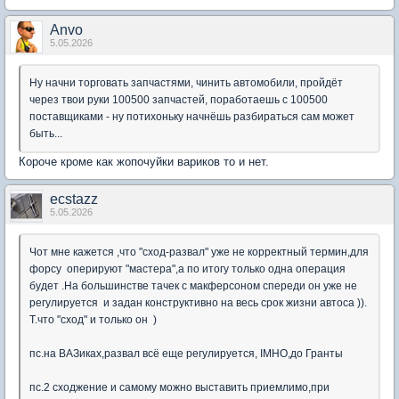
Anvo
5.05.2026
Ну начни торговать запчастями, чинить автомобили, пройдёт
через твои руки 100500 запчастей, поработаешь с 100500
поставщиками - ну потихоньку начнёшь разбираться сам может
быть...
Короче кроме как жопочуйки вариков то и нет.
ecstazz
5.05.2026
Чот мне кажется ,что "сход-развал" уже не корректный термин,для
форсу оперируют "мастера",а по итогу только одна операция
будет .На большинстве тачек с макферсоном спереди он уже не
регулируется и задан конструктивно на весь срок жизни автоса )).
Т.что "сход" и только он )
пс.на ВАЗиках,развал всё еще регулируется, IMHO,до Гранты
пс.2 сходжение и самому можно выставить приемлимо,при