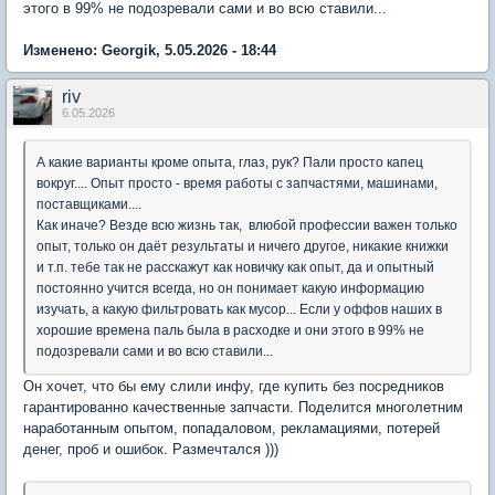
этого в 99% не подозревали сами и во всю ставили...
Изменено: Georgik, 5.05.2026 - 18:44
riv
6.05.2026
А какие варианты кроме опыта, глаз, рук? Пали просто капец
вокруг.... Опыт просто - время работы с запчастями, машинами,
поставщиками....
Как иначе? Везде всю жизнь так, влюбой профессии важен только
опыт, только он даёт результаты и ничего другое, никакие книжки
и т.п. тебе так не расскажут как новичку как опыт, да и опытный
постоянно учится всегда, но он понимает какую информацию
изучать, а какую фильтровать как мусор... Если у оффов наших в
хорошие времена паль была в расходке и они этого в 99% не
подозревали сами и во всю ставили...
Он хочет, что бы ему слили инфу, где купить без посредников
гарантированно качественные запчасти. Поделится многолетним
наработанным опытом, попадаловом, рекламациями, потерей
денег, проб и ошибок. Размечтался )))