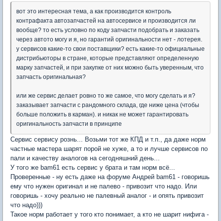
вот это интересная тема, а как производится контроль
контрафакта автозапчастей на автосервисе и производится ли
вообще? то есть условно по коду запчасти подобрать и заказать
через автото могу и я, но гарантий оригинальности нет - лотерея.
у сервисов какие-то свои поставщики? есть какие-то официальные
дистрибьюторы в стране, которые представляют определенную
марку запчастей, и при закупке от них можно быть уверенным, что
запчасть оригинальная?
или же сервис делает ровно то же самое, что могу сделать и я?
заказывает запчасти с рандомного склада, где ниже цена (чтобы
больше положить в карман). и никак не может гарантировать
оригинальность запчасти в принципе
Сервис сервису рознь... Возьми тот же КПД и т.п., да даже норм
частные мастера шарят порой не хуже, а то и лучше сервисов по
пали и качеству аналогов на сегодняшний день...
У того же bam61 есть сервис у брата и там норм всё...
Проверенные - ну есть даже на форуме Андрей bam61 - говоришь
ему что нужен оригинал и не палево - привозит что надо. Или
говоришь - хочу реально не палевный аналог - и опять привозит
что надо)))
Такое норм работает у того кто понимает, а кто не шарит нифига -