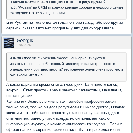
наличии времени ,желания ,ямы и штанги регулируемой.
пс3. "Рустам" на СЖМ в гаражах раньше хорошо и недорого делал
схождение.Но не был давно там
мне Рустам на тесле делал года полтора назад, ибо все другие
сервисы сказали что нет програмы у них для сход-развала.
Georgik
5.05.2026
иными словами, ты хочешь сказать, они ориентируются
исключительно на собственный глазомер и насмотренность в
определении оригинальности? это конечно очень очень грустно. и
очень сомнительно
А какие варианты кроме опыта, глаз, рук? Пали просто капец
вокруг.... Опыт просто - время работы с запчастями, машинами,
поставщиками....
Как иначе? Везде всю жизнь так, влюбой профессии важен
только опыт, только он даёт результаты и ничего другое, никакие
книжки и т.п. тебе так не расскажут как новичку как опыт, да и
опытный постоянно учится всегда, но он понимает какую
информацию изучать, а какую фильтровать как мусор... Если у
оффов наших в хорошие времена паль была в расходке и они