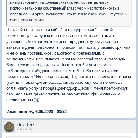
иными словами, ты хочешь сказать, они ориентируются
исключительно на собственный глазомер и насмотренность в
определении оригинальности? это конечно очень очень грустно. и
очень сомнительно
Че такой не втыкательный? Или придуряешься? Георгий
разжевал для слоупоков на очень простом языке, как это
устроено. Это многолетний опыт, продавцы кучей десятков
заказов в день подбирают и привозят запчасти, у разных крупных
и не очень поставщиков, работают с претензиями, с
рекламациями, испытывают нервные расстройства и головную
боль, теряют иногда деньги. Ты кто такой и чем взамен
отблагодаришь\будешь полезен, что бы тебе явки и пароли
предоставили? Иди крои на озон, ВБ, автото по скидкам и акциям
(там для таких целый рассадник аферистов), если не хочешь
оплачивать услуги продавцов-подборщиков и меняй\ремонтируй
сам, если нет денег платить за ремонт квалифицированным
специалистам ))))
Изменено: riv, 6.05.2026 - 03:52
deedee
6.05.2026