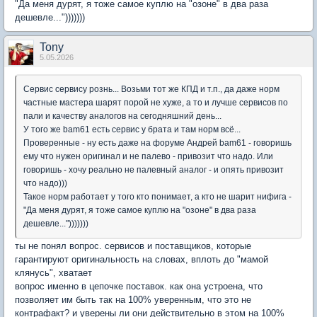
"Да меня дурят, я тоже самое куплю на "озоне" в два раза
дешевле...")))))))
Tony
5.05.2026
Сервис сервису рознь... Возьми тот же КПД и т.п., да даже норм
частные мастера шарят порой не хуже, а то и лучше сервисов по
пали и качеству аналогов на сегодняшний день...
У того же bam61 есть сервис у брата и там норм всё...
Проверенные - ну есть даже на форуме Андрей bam61 - говоришь
ему что нужен оригинал и не палево - привозит что надо. Или
говоришь - хочу реально не палевный аналог - и опять привозит
что надо)))
Такое норм работает у того кто понимает, а кто не шарит нифига -
"Да меня дурят, я тоже самое куплю на "озоне" в два раза
дешевле...")))))))
ты не понял вопрос. сервисов и поставщиков, которые
гарантируют оригинальность на словах, вплоть до "мамой
клянусь", хватает
вопрос именно в цепочке поставок. как она устроена, что
позволяет им быть так на 100% уверенным, что это не
контрафакт? и уверены ли они действительно в этом на 100%