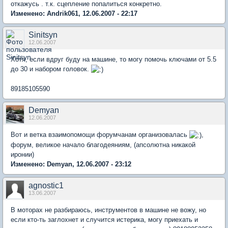
откажусь . т.к. сцепление попалиться конкретно.
Изменено: Andrik061, 12.06.2007 - 22:17
Sinitsyn
12.06.2007
Хотя, если вдруг буду на машине, то могу помочь ключами от 5.5
до 30 и набором головок.
89185105590
Demyan
12.06.2007
Вот и ветка взаимопомощи форумчанам организовалась
,
форум, великое начало благодеяниям, (апсолютна никакой
иронии)
Изменено: Demyan, 12.06.2007 - 23:12
agnostic1
13.06.2007
В моторах не разбираюсь, инструментов в машине не вожу, но
если кто-ть заглохнет и случится истерика, могу приехать и