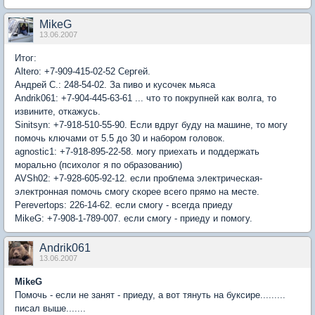
MikeG
13.06.2007
Итог:
Altero: +7-909-415-02-52 Сергей.
Андрей С.: 248-54-02. За пиво и кусочек мьяса
Andrik061: +7-904-445-63-61 ... что то покрупней как волга, то
извините, откажусь.
Sinitsyn: +7-918-510-55-90. Если вдруг буду на машине, то могу
помочь ключами от 5.5 до 30 и набором головок.
agnostic1: +7-918-895-22-58. могу приехать и поддержать
морально (психолог я по образованию)
AVSh02: +7-928-605-92-12. если проблема электрическая-
электронная помочь смогу скорее всего прямо на месте.
Perevertops: 226-14-62. если смогу - всегда приеду
MikeG: +7-908-1-789-007. если смогу - приеду и помогу.
Andrik061
13.06.2007
MikeG
Помочь - если не занят - приеду, а вот тянуть на буксире.........
писал выше.......