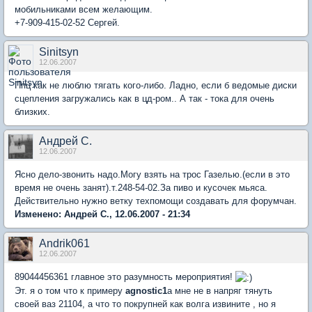
мобильниками всем желающим.
+7-909-415-02-52 Сергей.
Sinitsyn
12.06.2007
Ппц как не люблю тягать кого-либо. Ладно, если б ведомые диски
сцепления загружались как в цд-ром.. А так - тока для очень
близких.
Андрей С.
12.06.2007
Ясно дело-звонить надо.Могу взять на трос Газелью.(если в это
время не очень занят).т.248-54-02.За пиво и кусочек мьяса.
Действительно нужно ветку техпомощи создавать для форумчан.
Изменено: Андрей С., 12.06.2007 - 21:34
Andrik061
12.06.2007
89044456361 главное это разумность мероприятия!
Эт. я о том что к примеру
agnostic1
а мне не в напряг тянуть
своей ваз 21104, а что то покрупней как волга извините , но я