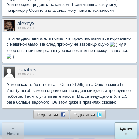
Авиагородке, рядом с Батайском. Если машина как у мну,
например у Ocun или классика, могу помочь технически.
alexeyx
13.06.2007
Гы я на днях двигатель помыл - в гараж поставил все нормально
с машиной было. На след прихожу не заводицо сцуко
ну я
юзер опытный подергал шнурочки покатал по гаражу - завелась
Barabek
13.06.2007
А меня как-то брат потягал. Он на 21099, я на Опеле-омеге-Б.
Итог (у него): замена сцепления, поведенный кузов и треснувшее
лобовое. Так что учитывайте массы. Масса ведущего д.б. в 1,5
раза больше ведомого. Об этом даже в правилах сказано.
Поделиться
Поделиться
«
Далее
Назад
»