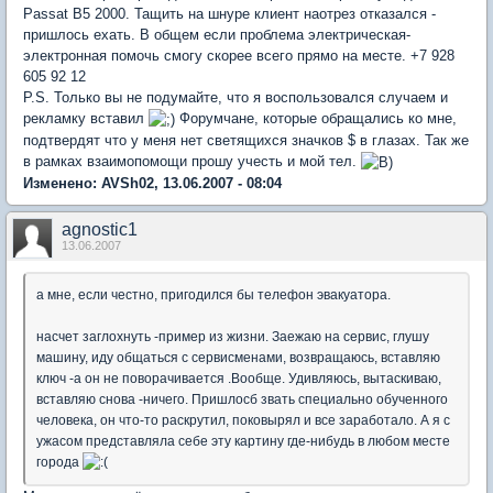
Passat B5 2000. Тащить на шнуре клиент наотрез отказался -
пришлось ехать. В общем если проблема электрическая-
электронная помочь смогу скорее всего прямо на месте. +7 928
605 92 12
P.S. Только вы не подумайте, что я воспользовался случаем и
рекламку вставил
Форумчане, которые обращались ко мне,
подтвердят что у меня нет светящихся значков $ в глазах. Так же
в рамках взаимопомощи прошу учесть и мой тел.
Изменено: AVSh02, 13.06.2007 - 08:04
agnostic1
13.06.2007
а мне, если честно, пригодился бы телефон эвакуатора.
насчет заглохнуть -пример из жизни. Заежаю на сервис, глушу
машину, иду общаться с сервисменами, возвращаюсь, вставляю
ключ -а он не поворачивается .Вообще. Удивляюсь, вытаскиваю,
вставляю снова -ничего. Пришлосб звать специально обученного
человека, он что-то раскрутил, поковырял и все заработало. А я с
ужасом представляла себе эту картину где-нибудь в любом месте
города