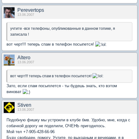
Perevertops
13.06.2007
учтите -все телефоны, опубликованные в данном топике, я
записала !
вот черт!!! теперь спам в телефон посыпется!
Altero
13.06.2007
вот черт!!! теперь спам в телефон посыпется!
Зато, если спам посыплется - ты будешь знать, кто вэтом
виноват
Stiven
13.06.2007
Подобную фишку мы устроили в клубе бмв. Удобно, мне, когда с
собачкой дорогу не поделили, ОЧЕНЬ пригодилось.
Мой тел +7-905-428-66-96
Буду свободен, помогу. Учтите, по выходным и вечерами, я в