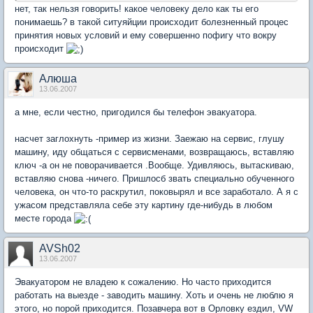
нет, так нельзя говорить! какое человеку дело как ты его
понимаешь? в такой ситуяйции происходит болезненный процес
принятия новых условий и ему совершенно пофигу что вокру
происходит
Алюша
13.06.2007
а мне, если честно, пригодился бы телефон эвакуатора.
насчет заглохнуть -пример из жизни. Заежаю на сервис, глушу
машину, иду общаться с сервисменами, возвращаюсь, вставляю
ключ -а он не поворачивается .Вообще. Удивляюсь, вытаскиваю,
вставляю снова -ничего. Пришлосб звать специально обученного
человека, он что-то раскрутил, поковырял и все заработало. А я с
ужасом представляла себе эту картину где-нибудь в любом
месте города
AVSh02
13.06.2007
Эвакуатором не владею к сожалению. Но часто приходится
работать на выезде - заводить машину. Хоть и очень не люблю я
этого, но порой приходится. Позавчера вот в Орловку ездил, VW