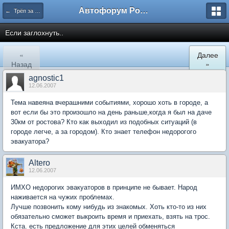
Автофорум Ростова-на-Дону
← Трёп за машины
Если заглохнуть..
«
Далее
Назад
»
agnostic1
12.06.2007
Тема навеяна вчерашними событиями, хорошо хоть в городе, а
вот если бы это произошло на день раньше,когда я был на даче
30км от ростова? Кто как выходил из подобных ситуаций (в
городе легче, а за городом). Кто знает телефон недорогого
эвакуатора?
Altero
12.06.2007
ИМХО недорогих эвакуаторов в принципе не бывает. Народ
наживается на чужих проблемах.
Лучше позвонить кому нибудь из знакомых. Хоть кто-то из них
обязательно сможет выкроить время и приехать, взять на трос.
Кста. есть предложение для этих целей обменяться