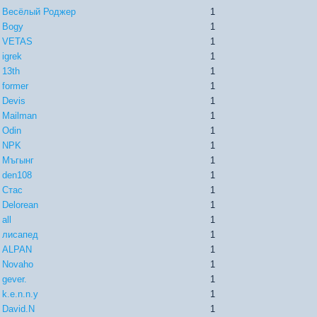
Весёлый Роджер
1
Bogy
1
VETAS
1
igrek
1
13th
1
former
1
Devis
1
Mailman
1
Odin
1
NPK
1
Мъгынг
1
den108
1
Стас
1
Delorean
1
all
1
лисапед
1
ALPAN
1
Novaho
1
gever.
1
k.e.n.n.y
1
David.N
1