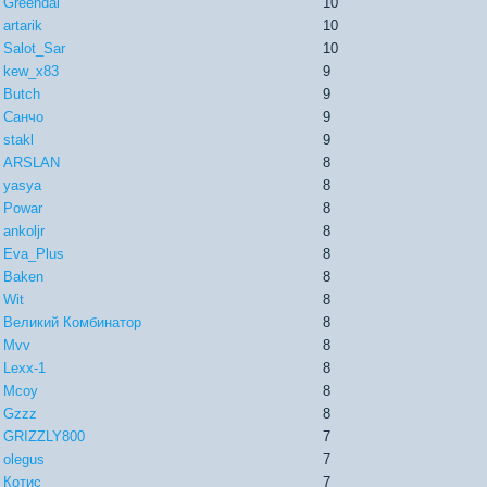
Greendai
10
artarik
10
Salot_Sar
10
kew_x83
9
Butch
9
Санчо
9
stakl
9
ARSLAN
8
yasya
8
Powar
8
ankoljr
8
Eva_Plus
8
Baken
8
Wit
8
Великий Комбинатор
8
Mvv
8
Lexx-1
8
Mcoy
8
Gzzz
8
GRIZZLY800
7
olegus
7
Котис
7