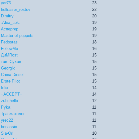
yar76
23
hellraiser_rostov
22
Dimitry
20
.Alex_Lok.
19
Аспергер
19
Master of puppets
19
Fedostas
18
FollowMe
16
ДиМRost
15
тов. Сухов
15
Georgik
15
Саша Diesel
15
Erste Pilot
15
felix
14
=ACCEPT=
14
zubchello
12
Pyka
11
Травматолог
11
yrec22
11
benassio
11
Sia-Ori
10