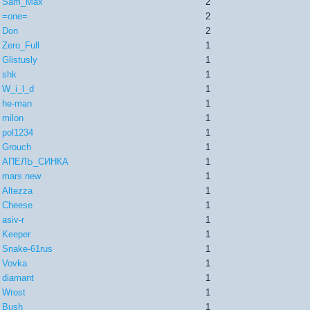
Sam_Max
2
=one=
2
Don
2
Zero_Full
1
Glistusly
1
shk
1
W_i_l_d
1
he-man
1
milon
1
pol1234
1
Grouch
1
АПЕЛЬ_СИНКА
1
mars new
1
Altezza
1
Cheese
1
asiv-r
1
Keeper
1
Snake-61rus
1
Vovka
1
diamant
1
Wrost
1
Bush
1