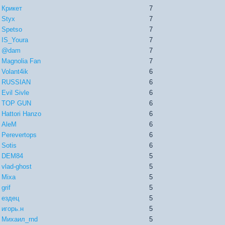
Крикет
7
Styx
7
Spetso
7
IS_Youra
7
@dam
7
Magnolia Fan
7
Volant4ik
6
RUSSIAN
6
Evil Sivle
6
TOP GUN
6
Hattori Hanzo
6
AleM
6
Perevertops
6
Sotis
6
DEM84
5
vlad-ghost
5
Mixa
5
grif
5
ездец
5
игорь.н
5
Михаил_rnd
5