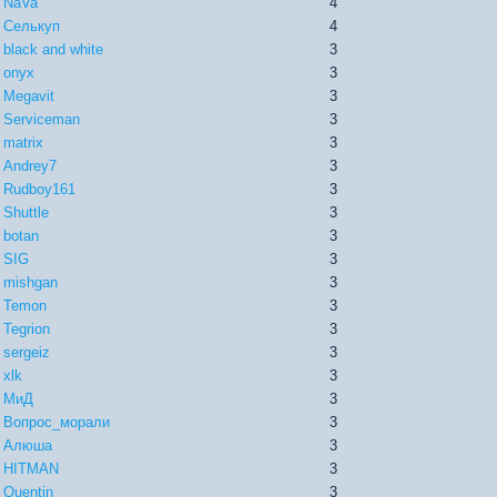
NaVa
4
Селькуп
4
black and white
3
onyx
3
Megavit
3
Serviceman
3
matrix
3
Andrey7
3
Rudboy161
3
Shuttle
3
botan
3
SIG
3
mishgan
3
Temon
3
Tegrion
3
sergeiz
3
xlk
3
МиД
3
Вопрос_морали
3
Алюша
3
HITMAN
3
Quentin
3