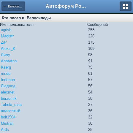
Автофорум Ростова-на-Дону
← Велосипеды
Кто писал в: Велосипеды
Имя пользователя
Сообщений
agrish
253
Magistr
226
ZiP
175
Aleks_K
109
Лилу
98
AnnaAnn
91
Kserg
75
mr.du
61
Inetman
57
Людоед
56
alexmet
54
burzumik
38
Tabula_rasa
37
полосатый
36
bolt1504
32
Mistral
30
Ar3s
28