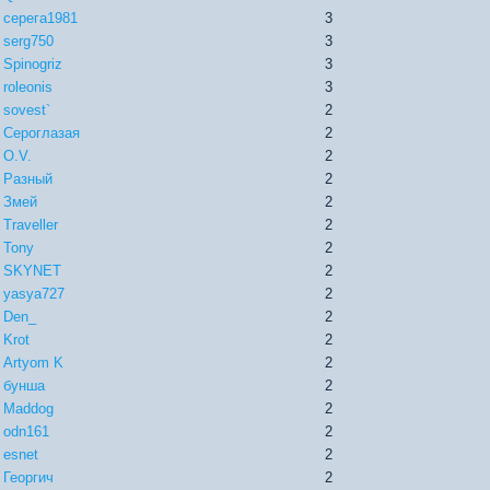
серега1981
3
serg750
3
Spinogriz
3
roleonis
3
sovest`
2
Сероглазая
2
O.V.
2
Разный
2
Змей
2
Traveller
2
Tony
2
SKYNET
2
yasya727
2
Den_
2
Krot
2
Artyom K
2
бунша
2
Maddog
2
odn161
2
esnet
2
Георгич
2