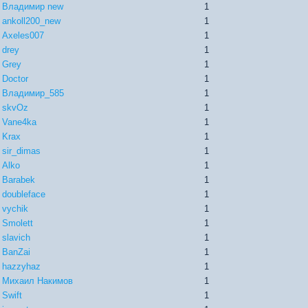
Владимир new
1
ankoll200_new
1
Axeles007
1
drey
1
Grey
1
Doctor
1
Владимир_585
1
skvOz
1
Vane4ka
1
Krax
1
sir_dimas
1
Alko
1
Barabek
1
doubleface
1
vychik
1
Smolett
1
slavich
1
BanZai
1
hazzyhaz
1
Михаил Накимов
1
Swift
1