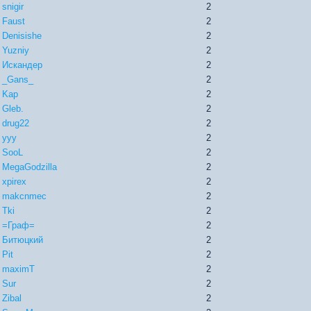
snigir
2
Faust
2
Denisishe
2
Yuzniy
2
Искандер
2
_Gans_
2
Kap
2
Gleb.
2
drug22
2
yyy
2
SooL
2
MegaGodzilla
2
xpirex
2
makcnmec
2
Tki
2
=Граф=
2
Битюцкий
2
Pit
2
maximT
2
Sur
2
Zibal
2