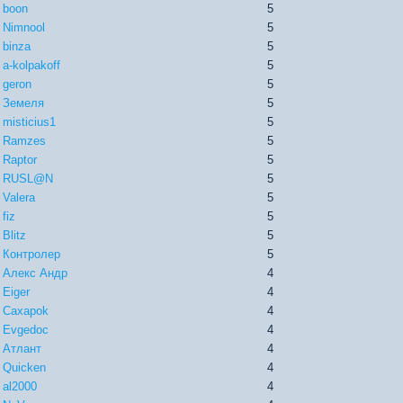
boon
5
Nimnool
5
binza
5
a-kolpakoff
5
geron
5
Земеля
5
misticius1
5
Ramzes
5
Raptor
5
RUSL@N
5
Valera
5
fiz
5
Blitz
5
Контролер
5
Алекс Андр
4
Eiger
4
Caxapok
4
Evgedoc
4
Атлант
4
Quicken
4
al2000
4