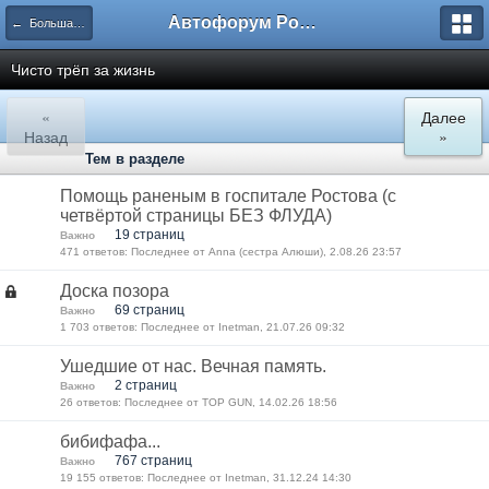
Автофорум Ростова-на-Дону
← Большая флудерская
Чисто трёп за жизнь
«
Далее
Назад
»
Тем в разделе
Помощь раненым в госпитале Ростова (с
четвёртой страницы БЕЗ ФЛУДА)
19 страниц
Важно
471 ответов: Последнее от Anna (сестра Алюши), 2.08.26 23:57
Доска позора
69 страниц
Важно
1 703 ответов: Последнее от Inetman, 21.07.26 09:32
Ушедшие от нас. Вечная память.
2 страниц
Важно
26 ответов: Последнее от TOP GUN, 14.02.26 18:56
бибифафа...
767 страниц
Важно
19 155 ответов: Последнее от Inetman, 31.12.24 14:30