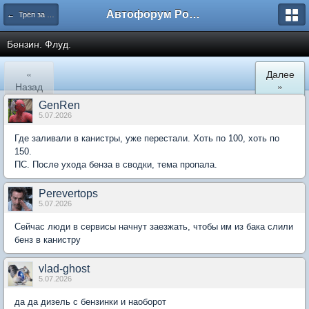
Автофорум Ростова-на-Дону
← Трёп за машины
Бензин. Флуд.
«
Далее
Назад
»
GenRen
5.07.2026
Где заливали в канистры, уже перестали. Хоть по 100, хоть по
150.
ПС. После ухода бенза в сводки, тема пропала.
Perevertops
5.07.2026
Сейчас люди в сервисы начнут заезжать, чтобы им из бака слили
бенз в канистру
vlad-ghost
5.07.2026
да да дизель с бензинки и наоборот