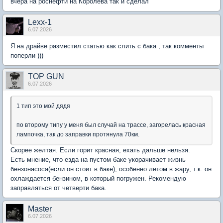
вчера на роснефти на Королева так и сделал
Lexx-1
6.07.2026
Я на драйве разместил статью как слить с бака , так комменты
поперли )))
TOP GUN
6.07.2026
1 тип это мой дядя
по второму типу у меня был случай на трассе, загорелась красная
лампочка, так до заправки протянула 70км.
Скорее желтая. Если горит красная, ехать дальше нельзя.
Есть мнение, что езда на пустом баке укорачивает жизнь
бензонасоса(если он стоит в баке), особенно летом в жару, т.к. он
охлаждается бензином, в который погружен. Рекомендую
заправляться от четверти бака.
Мaster
6.07.2026