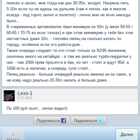
поехал и залил, мне тогда как раз 30-35л. входит. Нахрена лить
5-10л если ты не едешь на дальняк (там я лично, как и многие
всегда - под горло залил и полетел) - лично мне не ясно никогда
было...
В современных автомобилях баки минимум по 50л (у меня 50-55 /
60-65 / 70-75 во всех тачках) и при этом минимуме у тебя без этих
несчастных даже 10л. - топлива пипец на сколько катать по
городу, особенно если это работа-дом...
Также очереди создают те кто стоит только за 92/95 бензином,
оооочень много на китайцах - а там же реально турбо-перделки у
них - там 100й прям просится в бак, но нет - стоят и ждут 95й, а
100й есть в наличии, а очередь тупо стоит...
Пипец реально - больше очередей реально именно из-за таких, а
не кому надо реально 20-30л налить и больше даже...
Lexx-1
6.07.2026
По 100 руб льют , лично видел)
Поделиться
Поделиться
«
Далее
Назад
»