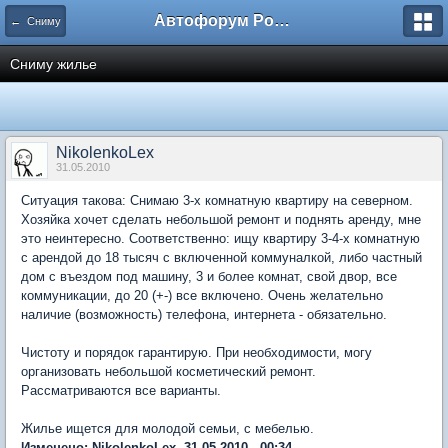
Автофорум Ростова-на-Дону
← Сниму
Сниму жилье
NikolenkoLex
31.05.2010
Ситуация такова: Снимаю 3-х комнатную квартиру на северном.
Хозяйка хочет сделать небольшой ремонт и поднять аренду, мне
это неинтересно. Соответственно: ищу квартиру 3-4-х комнатную
с арендой до 18 тысяч с включенной коммуналкой, либо частный
дом с въездом под машину, 3 и более комнат, свой двор, все
коммуникации, до 20 (+-) все включено. Очень желательно
наличие (возможность) телефона, интернета - обязательно.
Чистоту и порядок гарантирую. При необходимости, могу
организовать небольшой косметический ремонт.
Рассматриваются все варианты.
Жилье ищется для молодой семьи, с мебелью.
Изменено: NikolenkoLex, 31.05.2010 - 00:34