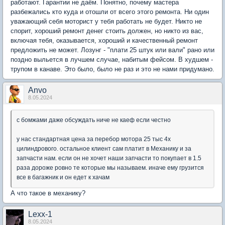
работают. Гарантии не даём. Понятно, почему мастера
разбежались кто куда и отошли от всего этого ремонта. Ни один
уважающий себя моторист у тебя работать не будет. Никто не
спорит, хороший ремонт денег стоить должен, но никто из вас,
включая тебя, оказывается, хороший и качественный ремонт
предложить не может. Лозунг - "плати 25 штук или вали" рано или
поздно выльется в лучшем случае, набитым фейсом. В худшем -
трупом в канаве. Это было, было не раз и это не нами придумано.
Anvo
8.05.2024
с бомжами даже обсуждать ниче не каеф если честно
у нас стандартная цена за перебор мотора 25 тыс 4х
цилиндрового. остальное клиент сам платит в Механику и за
запчасти нам. если он не хочет наши запчасти то покупает в 1.5
раза дороже ровно те которые мы называем. иначе ему грузится
все в багажник и он едет к хачам
А что такое в механику?
Lexx-1
8.05.2024