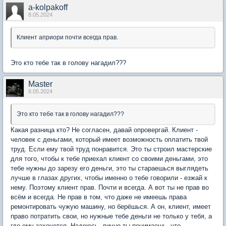
a-kolpakoff
8.05.2024
Клиент априори почти всегда прав.
Это кто тебе так в голову нагадил???
Мaster
8.05.2024
Это кто тебе так в голову нагадил???
Какая разница кто? Не согласен, давай опровергай. Клиент -
человек с деньгами, который имеет возможность оплатить твой
труд. Если ему твой труд понравится. Это ты строил мастерские
для того, чтобы к тебе приехал клиент со своими деньгами, это
тебе нужны до зарезу его деньги, это ты стараешься выглядеть
лучше в глазах других, чтобы именно о тебе говорили - езжай к
нему. Поэтому клиент прав. Почти и всегда. А вот ты не прав во
всём и всегда. Не прав в том, что даже не имеешь права
ремонтировать чужую машину, но берёшься. А он, клиент, имеет
право потратить свои, но нужные тебе деньги не только у тебя, а
где ему захочется. Надеюсь, лично ты понимаешь, что