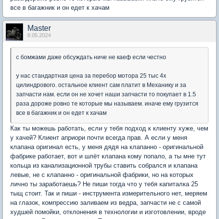
все в багажник и он едет к хачам
Мaster
8.05.2024
с бомжами даже обсуждать ниче не каеф если честно
у нас стандартная цена за перебор мотора 25 тыс 4х
цилиндрового. остальное клиент сам платит в Механику и за
запчасти нам. если он не хочет наши запчасти то покупает в 1.5
раза дороже ровно те которые мы называем. иначе ему грузится
все в багажник и он едет к хачам
Как ты можешь работать, если у тебя подход к клиенту хуже, чем
у хачей? Клиент априори почти всегда прав. А если у меня
клапана оригинал есть, у меня дядя на клапанно - оригинальной
фабрике работает, вот и шлёт клапана кому попало, а ты мне тут
кольца из канализационной трубы ставить собрался и клапана
левые, не с клапанно - оригинальной фабрики, но на которых
лично ты заработаешь? Не пиши тогда что у тебя капиталка 25
тыщ стоит. Так и пиши - инструмента измерительного нет, меряем
на глазок, компрессию заливаем из ведра, запчасти не с самой
худшей помойки, отклонения в технологии и изготовлении, вроде