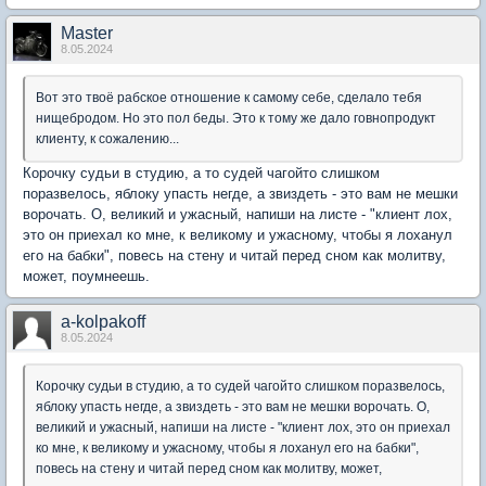
Мaster
8.05.2024
Вот это твоё рабское отношение к самому себе, сделало тебя
нищебродом. Но это пол беды. Это к тому же дало говнопродукт
клиенту, к сожалению...
Корочку судьи в студию, а то судей чагойто слишком
поразвелось, яблоку упасть негде, а звиздеть - это вам не мешки
ворочать. О, великий и ужасный, напиши на листе - "клиент лох,
это он приехал ко мне, к великому и ужасному, чтобы я лоханул
его на бабки", повесь на стену и читай перед сном как молитву,
может, поумнеешь.
a-kolpakoff
8.05.2024
Корочку судьи в студию, а то судей чагойто слишком поразвелось,
яблоку упасть негде, а звиздеть - это вам не мешки ворочать. О,
великий и ужасный, напиши на листе - "клиент лох, это он приехал
ко мне, к великому и ужасному, чтобы я лоханул его на бабки",
повесь на стену и читай перед сном как молитву, может,