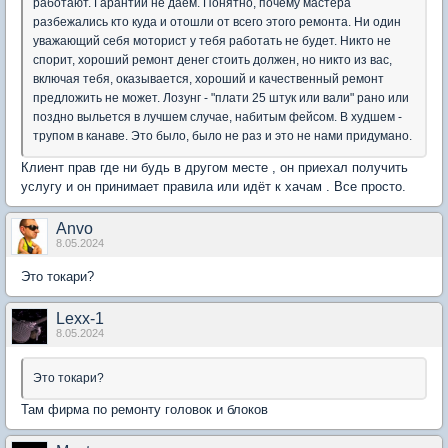
работают. Гарантии не даём. Понятно, почему мастера
разбежались кто куда и отошли от всего этого ремонта. Ни один
уважающий себя моторист у тебя работать не будет. Никто не
спорит, хороший ремонт денег стоить должен, но никто из вас,
включая тебя, оказывается, хороший и качественный ремонт
предложить не может. Лозунг - "плати 25 штук или вали" рано или
поздно выльется в лучшем случае, набитым фейсом. В худшем -
трупом в канаве. Это было, было не раз и это не нами придумано.
Клиент прав где ни будь в другом месте , он приехал получить
услугу и он принимает правила или идёт к хачам . Все просто.
Anvo
8.05.2024
Это токари?
Lexx-1
8.05.2024
Это токари?
Там фирма по ремонту головок и блоков