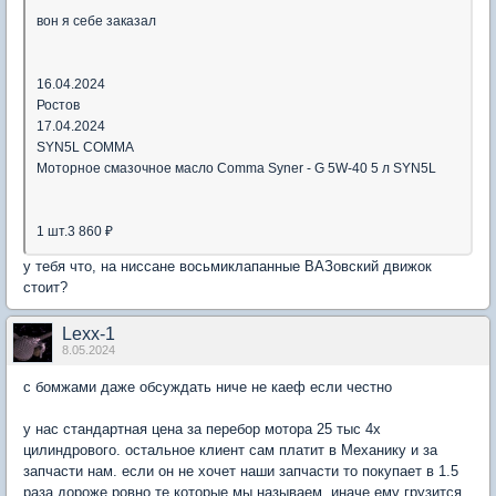
вон я себе заказал
16.04.2024
Ростов
17.04.2024
SYN5L COMMA
Моторное смазочное масло Comma Syner - G 5W-40 5 л SYN5L
1 шт.3 860 ₽
у тебя что, на ниссане восьмиклапанные ВАЗовский движок
стоит?
Lexx-1
8.05.2024
с бомжами даже обсуждать ниче не каеф если честно
у нас стандартная цена за перебор мотора 25 тыс 4х
цилиндрового. остальное клиент сам платит в Механику и за
запчасти нам. если он не хочет наши запчасти то покупает в 1.5
раза дороже ровно те которые мы называем. иначе ему грузится