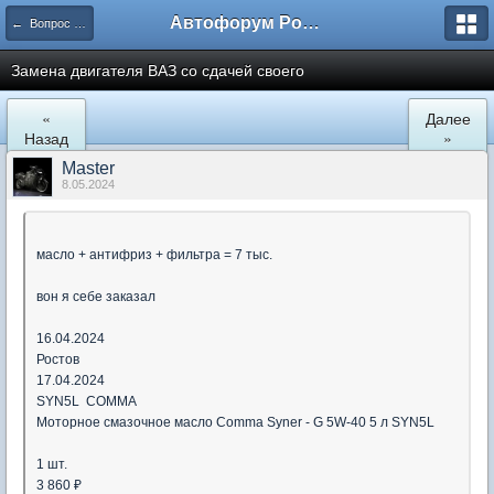
Автофорум Ростова-на-Дону
← Вопрос - ответ
Замена двигателя ВАЗ со сдачей своего
«
Далее
Назад
»
Мaster
8.05.2024
масло + антифриз + фильтра = 7 тыс.
вон я себе заказал
16.04.2024
Ростов
17.04.2024
SYN5L COMMA
Моторное смазочное масло Comma Syner - G 5W-40 5 л SYN5L
1 шт.
3 860 ₽