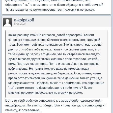
обращение "ты" в этом тексте не было обращено к тебе лично?
Ты же машины не ремонтируешь, вот поэтому и не может.
a-kolpakoff
8.05.2024
Какая разница кто? Не согласен, давай опровергай. Клиент -
человек с деньгами, который имеет возможность оплатить твой
труд. Если ему твой труд понравится. Это ты строил мастерские
для того, чтобы к тебе приехал клиент со своими деньгами, это
тебе нужны до зарезу его деньги, это ты стараешься выглядеть
лучше в глазах других, чтобы именно о тебе говорили - езжай к
нему. Поэтому клиент прав. Почти и всегда. А вот ты не прав во
всём и всегда. Не прав в том, что даже не имеешь права
ремонтировать чужую машину, но берёшься. А он, клиент, имеет
право потратить свои, но нужные тебе деньги не только у тебя, а
где ему захочется. Надеюсь, лично ты понимаешь, что обращение
"ты" в этом тексте не было обращено к тебе лично? Ты же
машины не ремонтируешь, вот поэтому и не может.
Вот это твоё рабское отношение к самому себе, сделало тебя
нищебродом. Но это пол беды. Это к тому же дало говнопродукт
клиенту, к сожалению...