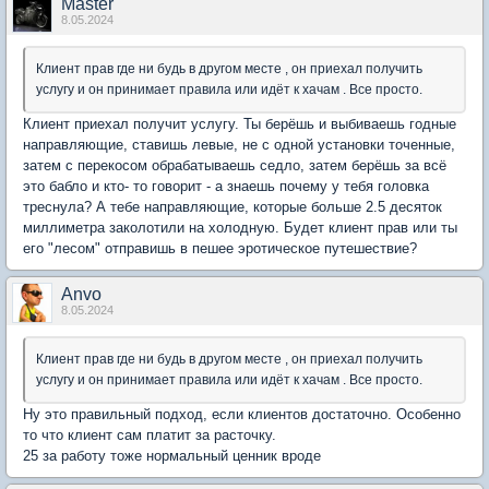
Мaster
8.05.2024
Клиент прав где ни будь в другом месте , он приехал получить
услугу и он принимает правила или идёт к хачам . Все просто.
Клиент приехал получит услугу. Ты берёшь и выбиваешь годные
направляющие, ставишь левые, не с одной установки точенные,
затем с перекосом обрабатываешь седло, затем берёшь за всё
это бабло и кто- то говорит - а знаешь почему у тебя головка
треснула? А тебе направляющие, которые больше 2.5 десяток
миллиметра заколотили на холодную. Будет клиент прав или ты
его "лесом" отправишь в пешее эротическое путешествие?
Anvo
8.05.2024
Клиент прав где ни будь в другом месте , он приехал получить
услугу и он принимает правила или идёт к хачам . Все просто.
Ну это правильный подход, если клиентов достаточно. Особенно
то что клиент сам платит за расточку.
25 за работу тоже нормальный ценник вроде