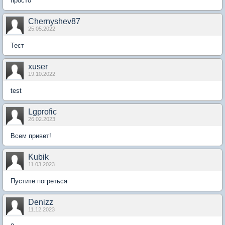
просто
Chernyshev87
25.05.2022
Тест
xuser
19.10.2022
test
Lgprofic
26.02.2023
Всем привет!
Kubik
11.03.2023
Пустите погреться
Denizz
11.12.2023