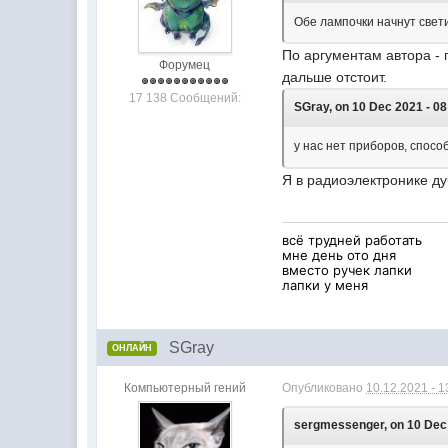
Обе лампочки начнут свет
По аргументам автора - 
Форумец
дальше отстоит.
17 138 Сообщений:
SGray, on 10 Dec 2021 - 08
у нас нет приборов, спос
Я в радиоэлектронике ду
всё трудней работать
мне день ото дня
вместо ручек лапки
лапки у меня
SGray
ОНЛАЙН
Компьютерный гений
Опубликовано
10.12.2021 - 1
sergmessenger, on 10 Dec 2