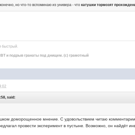
конечно, но что-то вспоминаю из универа - что
катушки тормозят прохождени
и быстрый.
ВТ и подрыв гранаты под днищем. (с) грамотный
4:02
:58, said:
шком доморощенное мнение. С удовольствием читаю комментарии 
редлагал провести эксперимент в пустыне. Возможно, он найдёт ин