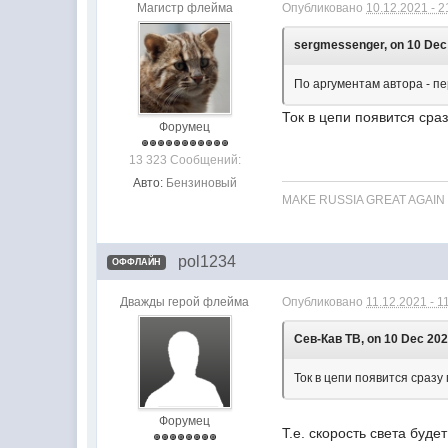
Магистр флейма
Опубликовано
10.12.2021 - 2
sergmessenger, on 10 Dec 2
По аргументам автора - пе
Ток в цепи появится сра
Форумец
13 323 Сообщений:
Авто:
Бензиновый
MAKE RUSSIA GREAT AGAIN
pol1234
ОФФЛАЙН
Дважды герой флейма
Опубликовано
11.12.2021 - 1
Сев-Кав ТВ, on 10 Dec 2021
Ток в цепи появится сразу
Форумец
Т.е. скорость света буд