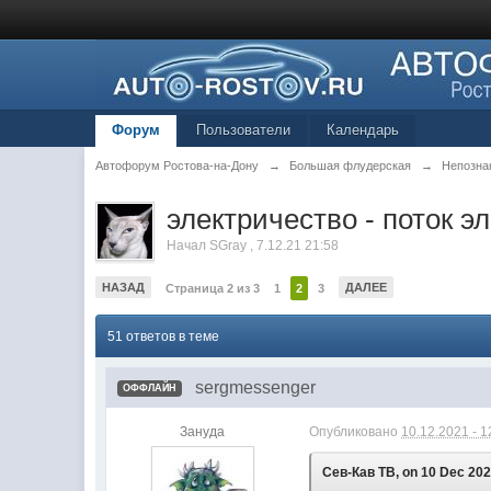
Форум
Пользователи
Календарь
Автофорум Ростова-на-Дону
→
Большая флудерская
→
Непозна
электричество - поток эл
Начал
SGray
,
7.12.21 21:58
НАЗАД
ДАЛЕЕ
Страница 2 из 3
1
2
3
51 ответов в теме
sergmessenger
ОФФЛАЙН
Зануда
Опубликовано
10.12.2021 - 1
Сев-Кав ТВ, on 10 Dec 2021