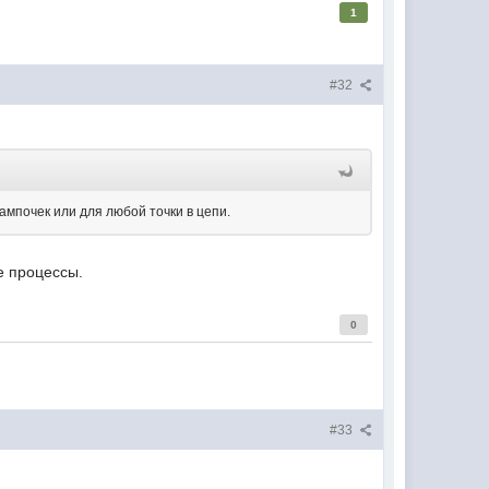
1
#32
лампочек или для любой точки в цепи.
е процессы.
0
#33