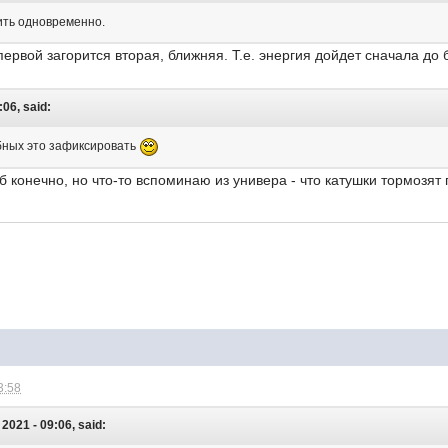
ить одновременно.
первой загорится вторая, ближняя. Т.е. энергия дойдет сначала до
:06, said:
обных это зафиксировать
б конечно, но что-то вспоминаю из универа - что катушки тормозят
3:58
021 - 09:06, said: