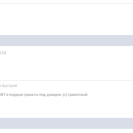
5:54
и быстрый.
ВТ и подрыв гранаты под днищем. (с) грамотный