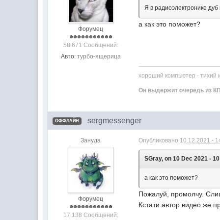
Я в радиоэлектронике дуб 
а как это поможет?
Форумец
58 671 Сообщений:
Авто:
турбо-ящерица
хороший компьютер - тихий 
Он выдержит очередь из КП
sergmessenger
ОФФЛАЙН
Зануда
Опубликовано
10.12.2021 - 1
SGray, on 10 Dec 2021 - 10
а как это поможет?
Пожалуй, промолчу. Сли
Форумец
Кстати автор видео же п
17 138 Сообщений: