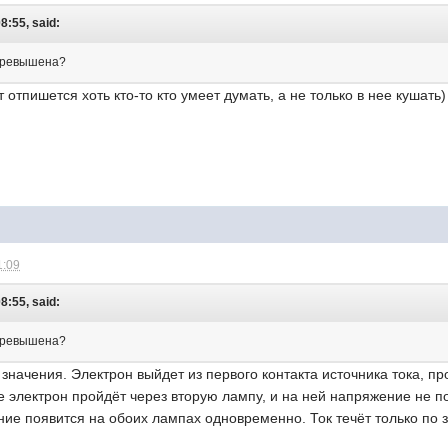
8:55, said:
 превышена?
ут отпишется хоть кто-то кто умеет думать, а не только в нее кушать)
1:09
8:55, said:
 превышена?
 значения. Электрон выйдет из первого контакта источника тока, п
 электрон пройдёт через вторую лампу, и на ней напряжение не поя
ние появится на обоих лампах одновременно. Ток течёт только по 