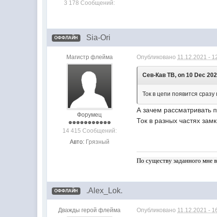
3 178 Сообщений:
Sia-Ori
ОФФЛАЙН
Магистр флейма
Опубликовано
11.12.2021 - 1
Сев-Кав ТВ, on 10 Dec 2021
Ток в цепи появится сразу
А зачем рассматривать 
Форумец
Ток в разных частях зам
14 415 Сообщений:
Авто:
Грязный
По существу заданного мне в
.Alex_Lok.
ОФФЛАЙН
Дважды герой флейма
Опубликовано
11.12.2021 - 1