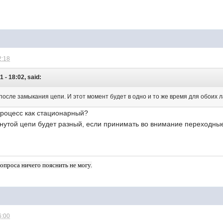
2:18
 - 18:02, said:
 после замыкания цепи. И этот момент будет в одно и то же время для обоих 
процесс как стационарный?
кнутой цепи будет разный, если принимать во внимание переходны
опроса ничего пояснить не могу.
6:00