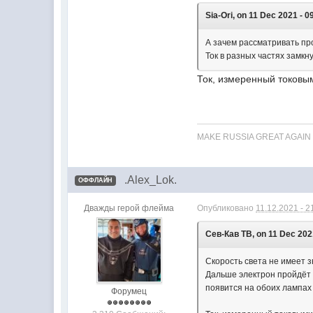
Sia-Ori, on 11 Dec 2021 - 09
А зачем рассматривать пр
Ток в разных частях замк
Ток, измеренный токовы
MAKE RUSSIA GREAT AGAIN
.Alex_Lok.
ОФФЛАЙН
Дважды герой флейма
Опубликовано
11.12.2021 - 2
Сев-Кав ТВ, on 11 Dec 2021
Скорость света не имеет з
Дальше электрон пройдёт ч
появится на обоих лампах 
Форумец