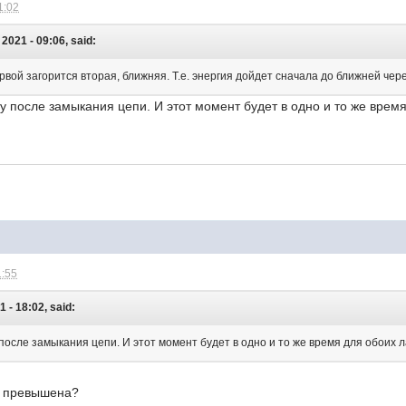
1:02
021 - 09:06, said:
рвой загорится вторая, ближняя. Т.е. энергия дойдет сначала до ближней чер
зу после замыкания цепи. И этот момент будет в одно и то же врем
1:55
 - 18:02, said:
 после замыкания цепи. И этот момент будет в одно и то же время для обоих 
ет превышена?