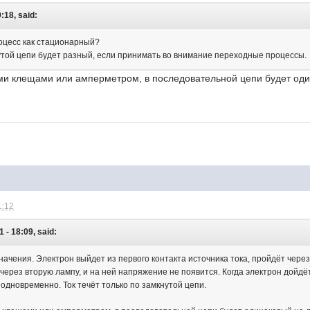
:18, said:
оцесс как стационарный?
нутой цепи будет разный, если принимать во внимание переходные процессы.
ми клещами или амперметром, в последовательной цепи будет оди
1:12
 - 18:09, said:
начения. Электрон выйдет из первого контакта источника тока, пройдёт чере
ерез вторую лампу, и на ней напряжение не появится. Когда электрон дойдёт
одновременно. Ток течёт только по замкнутой цепи.