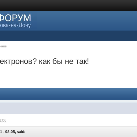
нное
ектронов? как бы не так!
2:06
 - 08:05, said: