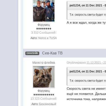
pol1234, on 11 Dec 2021 - 0
Т.е. скорость света будет
А я все ждал, когда же т
Форумец
3 310 Сообщений:
Авто:
Norco и TUSA
Сев-Кав ТВ
ОФФЛАЙН
Магистр флейма
Опубликовано
11.12.2021 - 2
pol1234, on 11 Dec 2021 - 0
Т.е. скорость света будет
Скорость света не имеет
Форумец
ещё не появится. Дальше
13 323 Сообщений:
источника тока, напряже
Авто:
Бензиновый