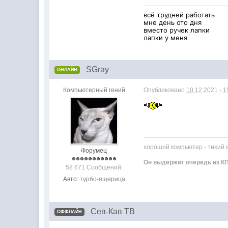
всё трудней работать
мне день ото дня
вместо ручек лапки
лапки у меня
SGray
ОНЛАЙН
Компьютерный гений
Опубликовано
10.12.2021 - 1
хороший компьютер - тихий 
Форумец
Он выдержит очередь из КП
58 671 Сообщений:
Авто:
турбо-ящерица
Сев-Кав ТВ
ОФФЛАЙН