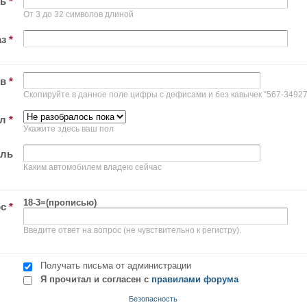
ль
*
От 3 до 32 символов длиной
аз
*
ов
*
Скопируйте в данное поле цифры с дефисами и без кавычек “567-34927
ол
*
Укажите здесь ваш пол
иль
Каким автомобилем владею сейчас
18-3=(прописью)
ос
*
Введите ответ на вопрос (не чувствительно к регистру).
Получать письма от администрации
Я прочитал и согласен с
правилами форума
Безопасность