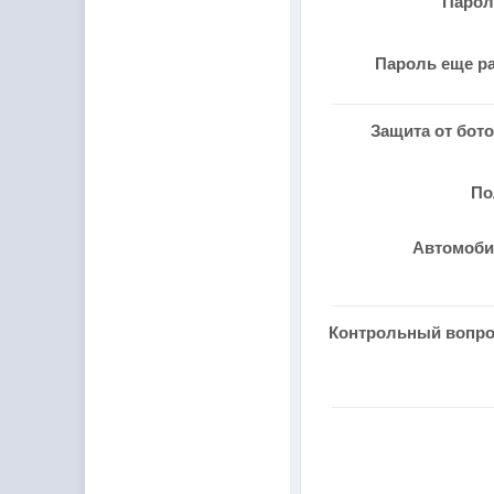
Паро
Пароль еще р
Защита от бот
П
Автомоб
Контрольный вопр