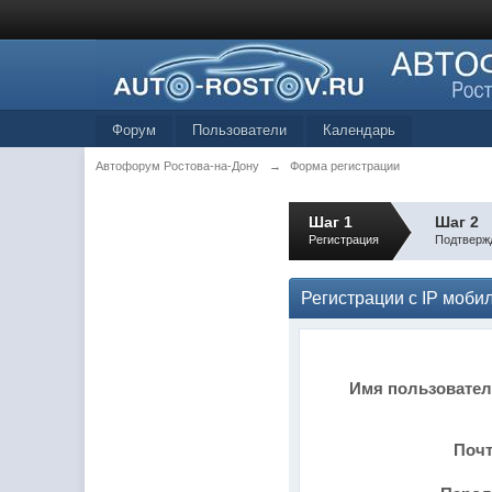
Форум
Пользователи
Календарь
Автофорум Ростова-на-Дону
→
Форма регистрации
Шаг 1
Шаг 2
Регистрация
Подтверж
Регистрации с IP моб
Имя пользовате
Поч