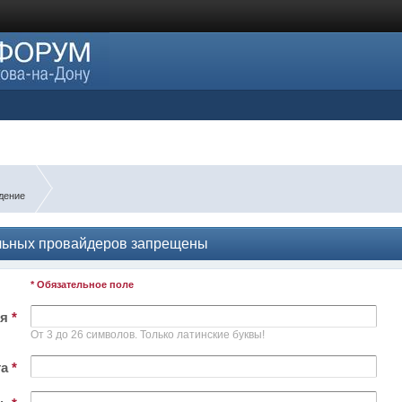
дение
ильных провайдеров запрещены
* Обязательное поле
ля
*
От 3 до 26 символов. Только латинские буквы!
та
*