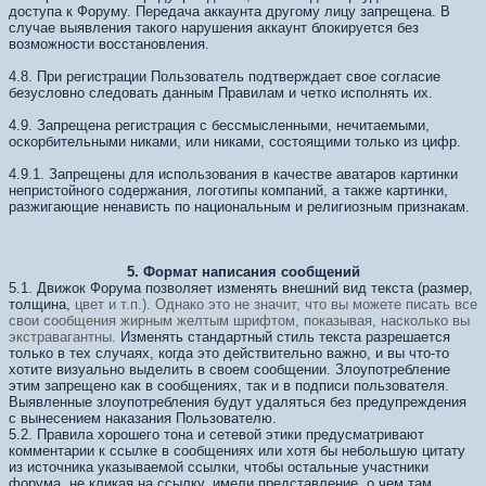
доступа к Форуму. Передача аккаунта другому лицу запрещена. В
случае выявления такого нарушения аккаунт блокируется без
возможности восстановления.
4.8. При регистрации Пользователь подтверждает свое согласие
безусловно следовать данным Правилам и четко исполнять их.
4.9. Запрещена регистрация с бессмысленными, нечитаемыми,
оскорбительными никами, или никами, состоящими только из цифр.
4.9.1. Запрещены для использования в качестве аватаров картинки
непристойного содержания, логотипы компаний, а также картинки,
разжигающие ненависть по национальным и религиозным признакам.
5. Формат написания сообщений
5.1. Движок Форума позволяет изменять внешний вид текста (размер,
толщина,
цвет и т.п.). Однако это не значит, что вы можете писать все
свои
сообщения жирным желтым шрифтом, показывая, насколько вы
экстравагантны.
Изменять стандартный стиль текста разрешается
только в тех случаях, когда это действительно важно, и вы что-то
хотите визуально выделить в своем сообщении. Злоупотребление
этим запрещено как в сообщениях, так и в подписи пользователя.
Выявленные злоупотребления будут удаляться без предупреждения
с вынесением наказания Пользователю.
5.2. Правила хорошего тона и сетевой этики предусматривают
комментарии к ссылке в сообщениях или хотя бы небольшую цитату
из источника указываемой ссылки, чтобы остальные участники
форума, не кликая на ссылку, имели представление, о чем там