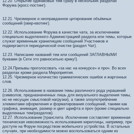
12.20. Открытие одинаковых тем сразу в нескольких разделах
Форума (кросс-постинг).
12.21. Чрезмерное и неоправданное цитирование объёмных
сообщений (овер-квотинг).
12.22. Использование Форума в качестве чата, за исключением
специально выделенного Администрацией раздела или темы, которые
служат временным хранилищем сообщений Участников и
подвергаются периодической очистке (раздел Чат).
12.23. Написание названий тем или сообщений ЗАГЛАВНЫМИ
буквами (в Сети это равносильно крику!).
12.24.Призывы проголосовать «за нас на конкурсе» и проч. Во всех
разделах кроме раздела Мероприятия.
12.25. Чрезмерное количество грамматических ошибок и жаргонных
слов.
12.26. Использование в названии темы различного рода украшений
(символов, предназначенных лишь для визуального выделения темы,
но не несущих смысловой нагрузки), а также злоупотребление
элементами оформления и форматирования сообщений, такими как
графика, анимация, размер и цвет шрифта и проч (кроме специально
выделенных тем/разделов).
12.27. Использование ]транслита. Исключение составляет временная
техническая невозможность использования кириллицы, например, при
доступе на Форум посредством мобильного устройства. В остальных
случаях, при необходимости можно воспользоваться одним из