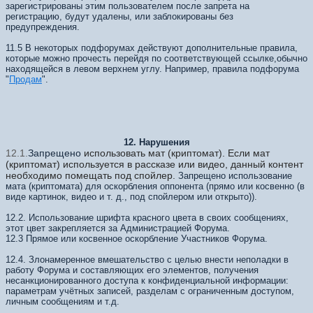
зарегистрированы этим пользователем после запрета на
регистрацию, будут удалены, или заблокированы без
предупреждения.
11.5 В некоторых подфорумах действуют дополнительные правила,
которые можно прочесть перейдя по соответствующей ссылке,обычно
находящейся в левом верхнем углу. Например, правила подфорума
"
Продам
".
12. Нарушения
12.1.
Запрещено
использовать мат (криптомат). Если мат
(криптомат) используется в рассказе или видео, данный контент
необходимо помещать под спойлер.
Запрещено использование
мата (криптомата) для оскорбления оппонента (прямо или косвенно (в
виде картинок, видео и т. д., под спойлером или открыто)).
12.2. Использование шрифта красного цвета в своих сообщениях,
этот цвет закрепляется за Администрацией Форума.
12.3 Прямое или косвенное оскорбление Участников Форума.
12.4. Злонамеренное вмешательство с целью внести неполадки в
работу Форума и составляющих его элементов, получения
несанкционированного доступа к конфиденциальной информации:
параметрам учётных записей, разделам с ограниченным доступом,
личным сообщениям и т.д.