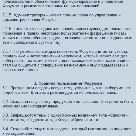
пользователей и обеспечивают функционирование и управление
Форумом в рамках возложенных на них полномочий.
2.1.5. Администраторы – имеют полные права по управлению и
администрированию Форума.
2.1.6. Также могут создаваться специальные группы, для локального
поражения в правах некоторых пользователей (разрешение писать
только в определённом разделе, ограничение на кол-во создаваемых
тем и сообщений в сутки и т.п.).
2.1.7. По умолчанию каждый посетитель Форума считается умным,
порядочным и интеллигентным человеком, который может сам для
себя решить, на какие темы и с использованием каких выражений он
стал бы общаться с совершенно незнакомыми ему людьми (разных
возрастов и полов).
3. Правила пользования Форумом
3.1. Прежде, чем создать новую тему, убедитесь, что на Форуме нет
подобных тем. Для этого рекомендуется использовать поиск.
3.2. Создавая новую тему, продумайте ее название. Оно должно быть
максимально информативным.
3.3. Запрещаются темы с односложным названием типа «Спасите»,
«Помогите», «Подскажите», «Хочу», «Срочно» и т.п.
3.4. Создавайте тему в том разделе, который максимально подходит
к ее содержанию.