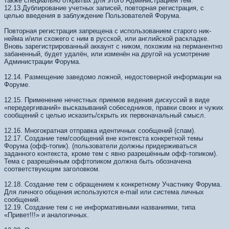
также специально открытых для этого Администрацией тем.
12.13.Дублирование учетных записей, повторная регистрация, с
целью введения в заблуждение Пользователей Форума.
Повторная регистрация запрещена с использованием старого ник-
нейма и/или схожего с ним в русской, или английской раскладке.
Вновь зарегистрированный аккаунт с ником, похожим на перманентно
забаненный, будет удалён, или изменён на другой на усмотрение
Администрации Форума.
12.14. Размещение заведомо ложной, недостоверной информации на
Форуме.
12.15. Применение нечестных приемов ведения дискуссий в виде
«передергиваний» высказываний собеседников, правки своих и чужих
сообщений с целью исказить/скрыть их первоначальный смысл.
12.16. Многократная отправка идентичных сообщений (спам).
12.17. Создание тем/сообщений вне контекста конкретной темы
Форума (офф-топик). (пользователи должны придерживаться
заданного контекста, кроме тем с явно разрешённым офф-топиком).
Тема с разрешённым оффтопиком должна быть обозначена
соответствующим заголовком.
12.18. Создание тем с обращением к конкретному Участнику Форума.
Для личного общения используются e-mail или система личных
сообщений.
12.19. Создание тем с не информативными названиями, типа
«Привет!!!» и аналогичных.