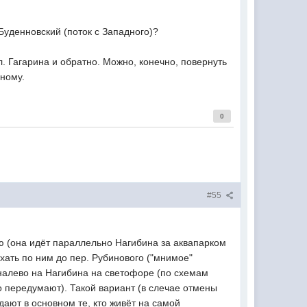
уденновский (поток с Западного)?
. Гагарина и обратно. Можно, конечно, повернуть
рному.
0
#55
ю (она идёт параллельно Нагибина за аквапарком
ехать по ним до пер. Рубинового ("мнимое"
налево на Нагибина на светофоре (по схемам
о передумают). Такой вариант (в слечае отмены
ают в основном те, кто живёт на самой