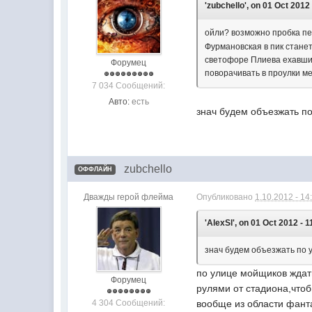
'zubchello', on 01 Oct 2012 
ойли? возможно пробка п
Фурмановская в пик стане
светофоре Плиева ехавши
Форумец
поворачивать в проулки ме
7 034 Сообщений:
Авто:
есть
знач будем объезжать п
zubchello
ОФФЛАЙН
Дважды герой флейма
Опубликовано
1.10.2012 - 14
'AlexSl', on 01 Oct 2012 - 1
знач будем объезжать по 
по улице мойщиков ждать
Форумец
рулями от стадиона,чтоб
4 304 Сообщений:
вообще из области фант