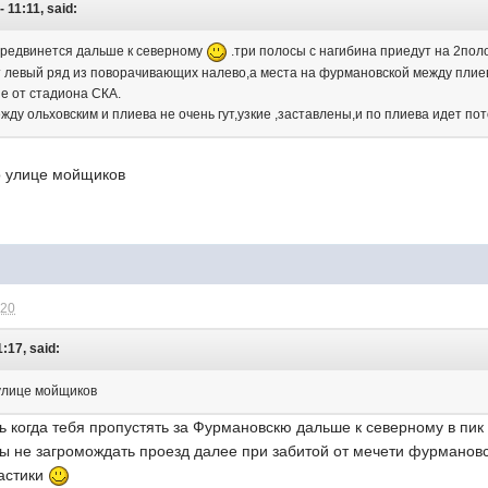
- 11:11, said:
ередвинется дальше к северному
.три полосы с нагибина приедут на 2поло
т левый ряд из поворачивающих налево,а места на фурмановской между плиев
е от стадиона СКА.
жду ольховским и плиева не очень гут,узкие ,заставлены,и по плиева идет п
о улице мойщиков
:20
1:17, said:
улице мойщиков
 когда тебя пропустять за Фурмановскю дальше к северному в пик 
ы не загромождать проезд далее при забитой от мечети фурмановс
астики