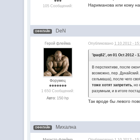
Нариманова или кому на
105 Сообщений:
DeN
ОФФЛАЙН
Герой флейма
Опубликовано
1.10.2012 - 15
'ipaq82', on 01 Oct 2012 - 1
В перспективе, после окон
возможно, пер. Дунайский.
сельмаша), после чего св
Форумец
тоже хотят запретить
, но
1 650 Сообщений:
разумным, и в итоге поста
Авто:
150 hp
Так вроде бы левого пов
Михална
ОФФЛАЙН
Магистр флейма
Опубликовано
1.10.2012 - 15