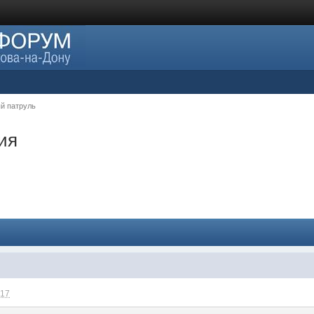
й патруль
ия
:17