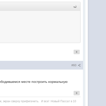
0
#60
свободившемся месте построить нормальную
0
ки, экран сверху прифигачить. И все! Новый Пассат в 10