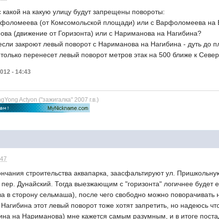
с какой на какую улицу будут запрещены повороты:
арфоломеева (от Комсомольской площади) или с Варфоломеева на Б
нова (движение от Горизонта) или с Нариманова на Нагибина?
если закроют левый поворот с Нариманова на Нагибина - дуть до пл
 только перенесет левый поворот метров этак на 500 ближе к Севе
012 - 14:43
Yong Actyon ("зажигалка" 2007 г.в.)
:47
кончания строительства аквапарка, заасфальтируют ул. Пришкольну
о, пер. Дунайский. Тогда выезжающим с "горизонта" логичнее будет 
 в сторону сельмаша), после чего свободно можно поворачивать 
Нагибина этот левый поворот тоже хотят запретить, но надеюсь чт
ина на Нариманова) мне кажется самым разумным, и в итоге постад