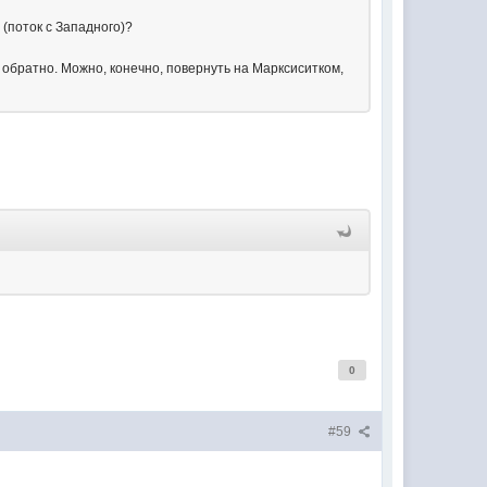
(поток с Западного)?
и обратно. Можно, конечно, повернуть на Марксиситком,
0
#59