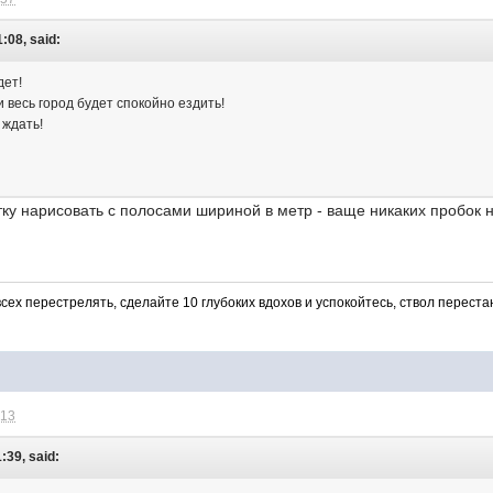
1:08, said:
дет!
 весь город будет спокойно ездить!
 ждать!
ку нарисовать с полосами шириной в метр - ваще никаких пробок н
всех перестрелять, сделайте 10 глубоких вдохов и успокойтесь, ствол перест
:13
:39, said: