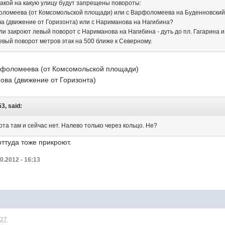
какой на какую улицу будут запрещены повороты:
фоломеева (от Комсомольской площади) или с Варфоломеева на Буденновский 
ва (движение от Горизонта) или с Нариманова на Нагибина?
ли закроют левый поворот с Нариманова на Нагибина - дуть до пл. Гагарина 
евый поворот метров этак на 500 ближе к Северному.
арфоломеева (от Комсомольской площади)
ова (движение от Горизонта)
53, said:
ота там и сейчас нет. Налево только через кольцо. Не?
оттуда тоже прикроют.
0.2012 - 16:13
:27