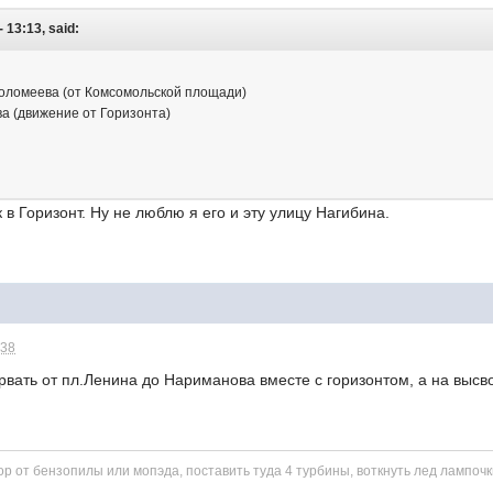
- 13:13, said:
фоломеева (от Комсомольской площади)
ва (движение от Горизонта)
 в Горизонт. Ну не люблю я его и эту улицу Нагибина.
:38
рвать от пл.Ленина до Нариманова вместе с горизонтом, а на вы
ор от бензопилы или мопэда, поставить туда 4 турбины, воткнуть лед лампоч