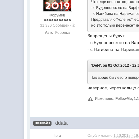
Что еще непонятно, так с 
- с Буденновского на Вар
- с Нагибина на Наримано
Форумец
Представляю "колечко", ес
31 336 Сообщений:
но это только перенесет л
Авто:
Королка
Запрещены будут:
- с Буденновского на В
- с Нагибина на Нариман
'DeN', on 01 Oct 2012 - 12:
Так вроде бы левого повор
наверное, через кольцо 
Изменено: FollowMe, 1.1
ddata
ОФФЛАЙН
Грга
Опубликовано
1.10.2012 - 19