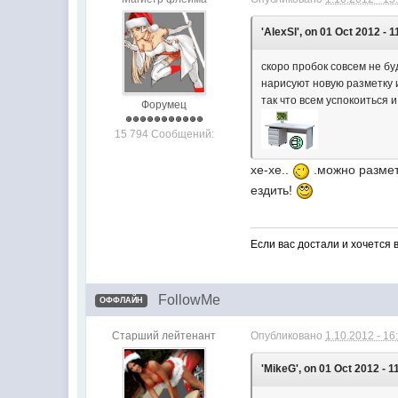
'AlexSl', on 01 Oct 2012 - 1
скоро пробок совсем не бу
нарисуют новую разметку и
так что всем успокоиться и
Форумец
15 794 Сообщений:
хе-хе..
.можно размет
ездить!
Если вас достали и хочется 
FollowMe
ОФФЛАЙН
Старший лейтенант
Опубликовано
1.10.2012 - 16
'MikeG', on 01 Oct 2012 - 11