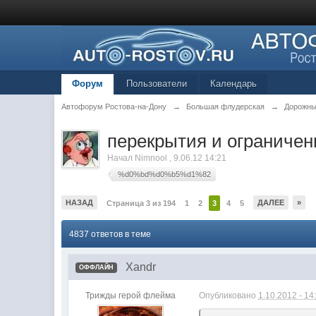
Форум
Пользователи
Календарь
Автофорум Ростова-на-Дону
→
Большая флудерская
→
Дорожны
перекрытия и ограничен
Начал
Nimnool
,
9.06.12 14:21
%d0%bd%d0%b5%d1%82
НАЗАД
ДАЛЕЕ
»
Страница 3 из 194
1
2
3
4
5
4837 ответов в теме
Xandr
ОФФЛАЙН
Трижды герой флейма
Опубликовано
1.10.2012 - 14