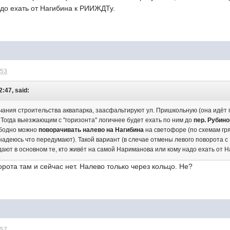
до ехать от Нагибина к РИИЖДТу.
:53
2:47, said:
чания строительства аквапарка, заасфальтируют ул. Пришкольную (она идёт п
 Тогда выезжающим с "горизонта" логичнее будет ехать по ним до
пер. Рубино
ободно можно
поворачивать налево на Нагибина
на светофоре (по схемам г
 надеюсь что передумают). Такой вариант (в слечае отмены левого поворота
дают в основном те, кто живёт на самой Нариманова или кому надо ехать от 
орота там и сейчас нет. Налево только через кольцо. Не?
:57