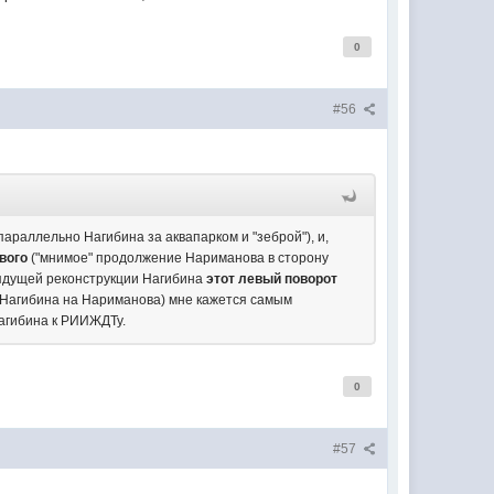
0
#56
араллельно Нагибина за аквапарком и "зеброй"), и,
вого
("мнимое" продолжение Нариманова в сторону
рядущей реконструкции Нагибина
этот левый поворот
 с Нагибина на Нариманова) мне кажется самым
Нагибина к РИИЖДТу.
0
#57