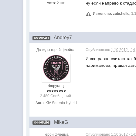
ну если направо к стадио
Авто:
2 шт.
Изменено: zubchello, 1.1
Andrey7
ОФФЛАЙН
Дважды герой флейма
Опубликовано
1.10.2012 - 14
И все равно считаю так 
нариманова, правая авто
Форумец
2 480 Сообщений:
Авто:
KIA Sorento Hybrid
MikeG
ОФФЛАЙН
Герой флейма
Опубликовано
1.10.2012 - 14