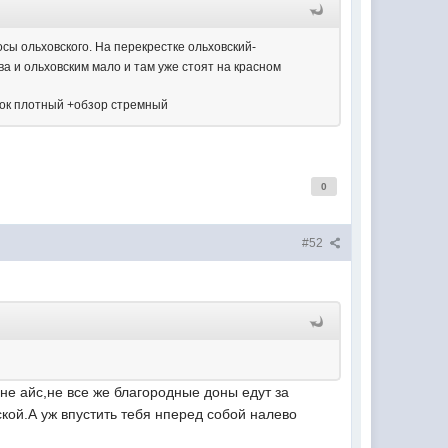
сы ольховского. На перекрестке ольховский-
а и ольховским мало и там уже стоят на красном
оток плотный +обзор стремный
0
#52
не айс,не все же благородные доны едут за
кой.А уж впустить тебя нперед собой налево