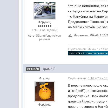
Что еще непонятно, так 
- с Буденновского на В
- с Нагибина на Нарима
Представляю "колечко", 
Форумец
на Марксиситком, но это
1 990 Сообщений:
Изменено: MikeG, 1.10.2
Авто:
SSangYong Actyon
рамный
С уважением. Михаил и SSang
ipaq82
ОФФЛАЙН
Флудер
Опубликовано
1.10.2012 - 15
В перспективе, после о
и "зеброй"), и, возможн
продолжение Нариманова
грядущей реконструкции 
Форумец
левого поворота с Нагиб