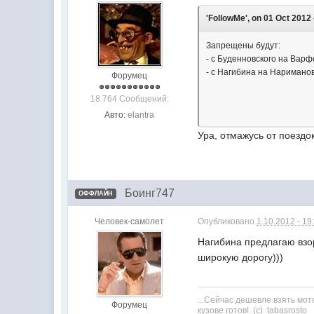
'FollowMe', on 01 Oct 2012 
Запрещены будут:
- с Буденновского на Вар
- с Нагибина на Наримано
Форумец
18 764 Сообщений:
Авто:
elantra
Ура, отмажусь от поездок
Боинг747
ОФФЛАЙН
Человек-самолет
Опубликовано
1.10.2012 - 19
Нагибина предлагаю взо
широкую дорогу)))
...Сейчас дешевле взять мот
Форумец
кузове готов! (с) tabasrosto