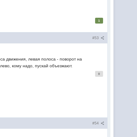
1
#53
оса движения, левая полоса - поворот на
лево, кому надо, пускай объезжают.
0
#54