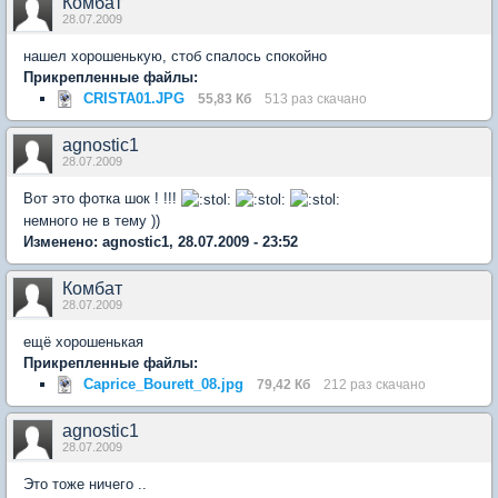
Комбат
28.07.2009
нашел хорошенькую, стоб спалось спокойно
Прикрепленные файлы:
CRISTA01.JPG
55,83 Кб
513 раз скачано
agnostic1
28.07.2009
Вот это фотка шок ! !!!
немного не в тему ))
Изменено: agnostic1, 28.07.2009 - 23:52
Комбат
28.07.2009
ещё хорошенькая
Прикрепленные файлы:
Caprice_Bourett_08.jpg
79,42 Кб
212 раз скачано
agnostic1
28.07.2009
Это тоже ничего ..