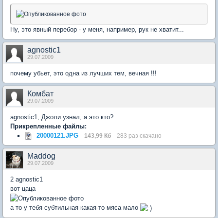
Ну, это явный перебор - у меня, например, рук не хватит...
agnostic1
29.07.2009
почему убьет, это одна из лучших тем, вечная !!!
Комбат
29.07.2009
agnostic1, Джоли узнал, а это кто?
Прикрепленные файлы:
20000121.JPG
143,99 Кб
283 раз скачано
Maddog
29.07.2009
2 agnostic1
вот цаца
а то у тебя субтильная какая-то мяса мало