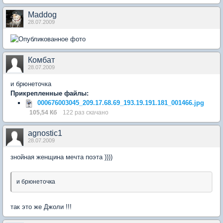
Maddog
28.07.2009
Комбат
28.07.2009
и брюнеточка
Прикрепленные файлы:
000676003045_209.17.68.69_193.19.191.181_001466.jpg
105,54 Кб
122 раз скачано
agnostic1
28.07.2009
знойная женщина мечта поэта ))))
и брюнеточка
так это же Джоли !!!