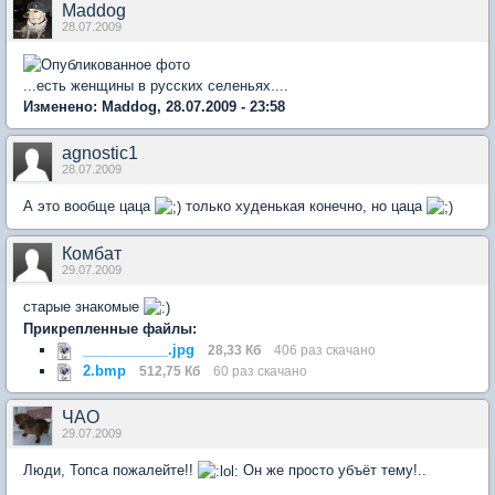
Maddog
28.07.2009
...есть женщины в русских селеньях....
Изменено: Maddog, 28.07.2009 - 23:58
agnostic1
28.07.2009
А это вообще цаца
только худенькая конечно, но цаца
Комбат
29.07.2009
старые знакомые
Прикрепленные файлы:
___________.jpg
28,33 Кб
406 раз скачано
2.bmp
512,75 Кб
60 раз скачано
ЧАО
29.07.2009
Люди, Топса пожалейте!!
Он же просто убъёт тему!..