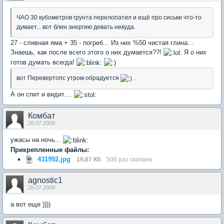
ЧАО 30 кубометров грунта перелопатил и ещё про сиськи что-то
думает... вот блин энергию девать некуда.
27 - сливная яма + 35 - погреб... Из них %50 чистая глина...
Знаешь, как после всего этого о них думается??!
Я о них
готов думать всегда!
вот Перевертопс утром обрадуется
.
А он спит и видит....
Комбат
28.07.2009
ужасы на ночь...
Прикрепленные файлы:
431992.jpg
19,67 Кб
506 раз скачано
agnostic1
28.07.2009
а вот еще ))))