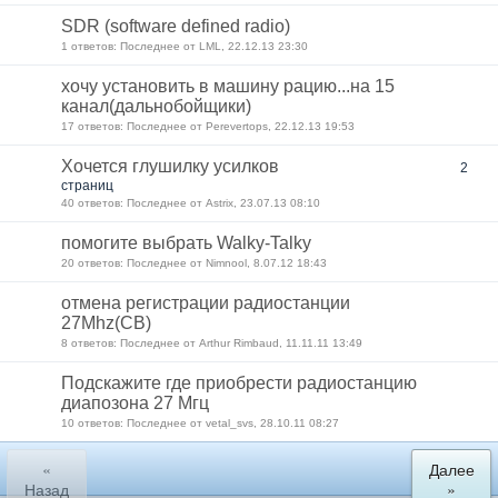
SDR (software defined radio)
1 ответов: Последнее от LML, 22.12.13 23:30
хочу установить в машину рацию...на 15
канал(дальнобойщики)
17 ответов: Последнее от Perevertops, 22.12.13 19:53
Хочется глушилку усилков
2
страниц
40 ответов: Последнее от Astriх, 23.07.13 08:10
помогите выбрать Walky-Talky
20 ответов: Последнее от Nimnool, 8.07.12 18:43
отмена регистрации радиостанции
27Mhz(CB)
8 ответов: Последнее от Arthur Rimbaud, 11.11.11 13:49
Подскажите где приобрести радиостанцию
диапозона 27 Мгц
10 ответов: Последнее от vetal_svs, 28.10.11 08:27
«
Далее
Назад
»