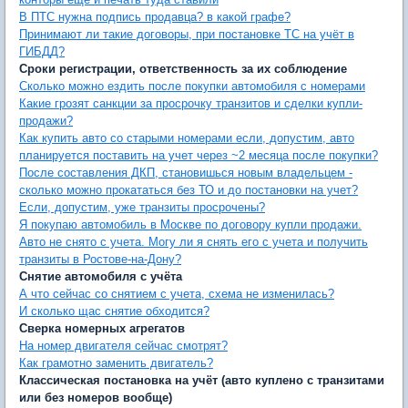
В ПТС нужна подпись продавца? в какой графе?
Принимают ли такие договоры, при постановке ТС на учёт в
ГИБДД?
Сроки регистрации, ответственность за их соблюдение
Сколько можно ездить после покупки автомобиля с номерами
Какие грозят санкции за просрочку транзитов и сделки купли-
продажи?
Как купить авто со старыми номерами если, допустим, авто
планируется поставить на учет через ~2 месяца после покупки?
После составления ДКП, становишься новым владельцем -
сколько можно прокататься без ТО и до постановки на учет?
Если, допустим, уже транзиты просрочены?
Я покупаю автомобиль в Москве по договору купли продажи.
Авто не снято с учета. Могу ли я снять его с учета и получить
транзиты в Ростове-на-Дону?
Снятие автомобиля с учёта
А что сейчас со снятием с учета, схема не изменилась?
И сколько щас снятие обходится?
Сверка номерных агрегатов
На номер двигателя сейчас смотрят?
Как грамотно заменить двигатель?
Классическая постановка на учёт (авто куплено с транзитами
или без номеров вообще)