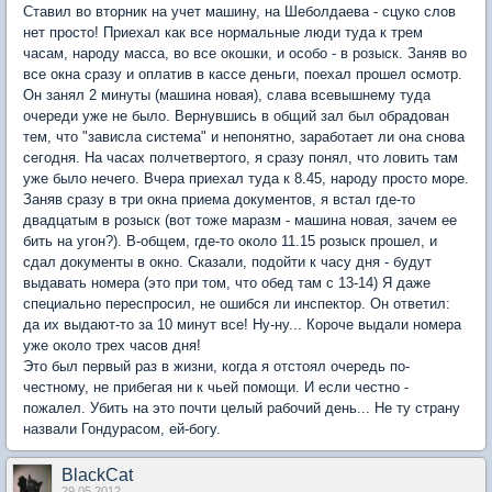
Ставил во вторник на учет машину, на Шеболдаева - сцуко слов
нет просто! Приехал как все нормальные люди туда к трем
часам, народу масса, во все окошки, и особо - в розыск. Заняв во
все окна сразу и оплатив в кассе деньги, поехал прошел осмотр.
Он занял 2 минуты (машина новая), слава всевышнему туда
очереди уже не было. Вернувшись в общий зал был обрадован
тем, что "зависла система" и непонятно, заработает ли она снова
сегодня. На часах полчетвертого, я сразу понял, что ловить там
уже было нечего. Вчера приехал туда к 8.45, народу просто море.
Заняв сразу в три окна приема документов, я встал где-то
двадцатым в розыск (вот тоже маразм - машина новая, зачем ее
бить на угон?). В-общем, где-то около 11.15 розыск прошел, и
сдал документы в окно. Сказали, подойти к часу дня - будут
выдавать номера (это при том, что обед там с 13-14) Я даже
специально переспросил, не ошибся ли инспектор. Он ответил:
да их выдают-то за 10 минут все! Ну-ну... Короче выдали номера
уже около трех часов дня!
Это был первый раз в жизни, когда я отстоял очередь по-
честному, не прибегая ни к чьей помощи. И если честно -
пожалел. Убить на это почти целый рабочий день... Не ту страну
назвали Гондурасом, ей-богу.
BlackCat
29.05.2012