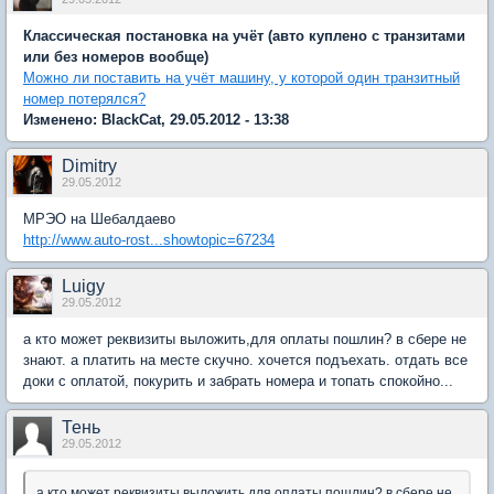
Классическая постановка на учёт (авто куплено с транзитами
или без номеров вообще)
Можно ли поставить на учёт машину, у которой один транзитный
номер потерялся?
Изменено: BlackCat, 29.05.2012 - 13:38
Dimitry
29.05.2012
МРЭО на Шебалдаево
http://www.auto-rost...showtopic=67234
Luigy
29.05.2012
а кто может реквизиты выложить,для оплаты пошлин? в сбере не
знают. а платить на месте скучно. хочется подъехать. отдать все
доки с оплатой, покурить и забрать номера и топать спокойно...
Тень
29.05.2012
а кто может реквизиты выложить,для оплаты пошлин? в сбере не