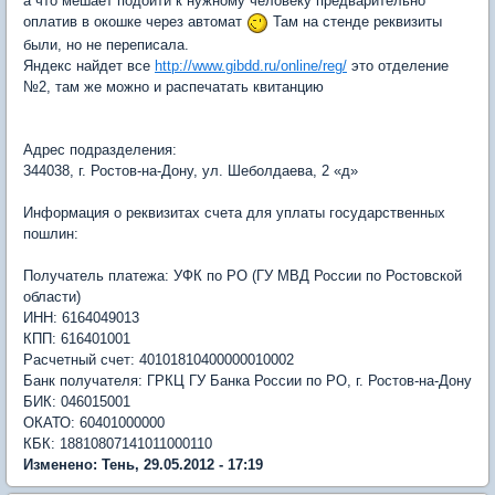
а что мешает подойти к нужному человеку предварительно
оплатив в окошке через автомат
Там на стенде реквизиты
были, но не переписала.
Яндекс найдет все
http://www.gibdd.ru/online/reg/
это отделение
№2, там же можно и распечатать квитанцию
Адрес подразделения:
344038, г. Ростов-на-Дону, ул. Шеболдаева, 2 «д»
Информация о реквизитах счета для уплаты государственных
пошлин:
Получатель платежа: УФК по РО (ГУ МВД России по Ростовской
области)
ИНН: 6164049013
КПП: 616401001
Расчетный счет: 40101810400000010002
Банк получателя: ГРКЦ ГУ Банка России по РО, г. Ростов-на-Дону
БИК: 046015001
ОКАТО: 60401000000
КБК: 18810807141011000110
Изменено: Тень, 29.05.2012 - 17:19