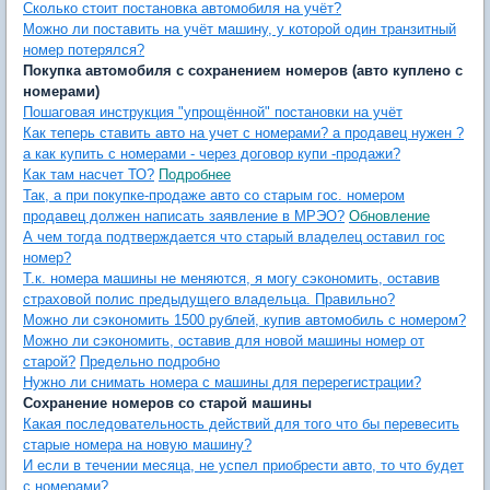
Сколько стоит постановка автомобиля на учёт?
Можно ли поставить на учёт машину, у которой один транзитный
номер потерялся?
Покупка автомобиля с сохранением номеров (авто куплено с
номерами)
Пошаговая инструкция "упрощённой" постановки на учёт
Как теперь ставить авто на учет с номерами? а продавец нужен ?
а как купить с номерами - через договор купи -продажи?
Как там насчет ТО?
Подробнее
Так, а при покупке-продаже авто со старым гос. номером
продавец должен написать заявление в МРЭО?
Обновление
А чем тогда подтверждается что старый владелец оставил гос
номер?
Т.к. номера машины не меняются, я могу сэкономить, оставив
страховой полис предыдущего владельца. Правильно?
Можно ли сэкономить 1500 рублей, купив автомобиль с номером?
Можно ли сэкономить, оставив для новой машины номер от
старой?
Предельно подробно
Нужно ли снимать номера с машины для перерегистрации?
Сохранение номеров со старой машины
Какая последовательность действий для того что бы перевесить
старые номера на новую машину?
И если в течении месяца, не успел приобрести авто, то что будет
с номерами?