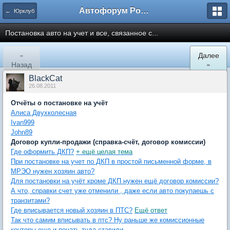
Автофорум Ростова-на-Дону
← Юрклуб
Постановка авто на учет и все, связанное с...
«
Далее
Назад
»
BlackCat
26.08.2011
Отчёты о постановке на учёт
Алиса Двухколесная
Ivan999
John89
Договор купли-продажи (справка-счёт, договор комиссии)
Где оформить ДКП?
+ ещё целая тема
При постановке на учет по ДКП в простой письменной форме, в
МРЭО нужен хозяин авто?
Для постановки на учёт кроме ДКП нужен ещё договор комиссии?
А что, справки счет уже отменили , даже если авто покупаешь с
транзитами?
Где вписывается новый хозяин в ПТС?
Ещё ответ
Так что самим вписывать в птс? Ну раньше же комиссионные
конторы еще и печать туда ставили