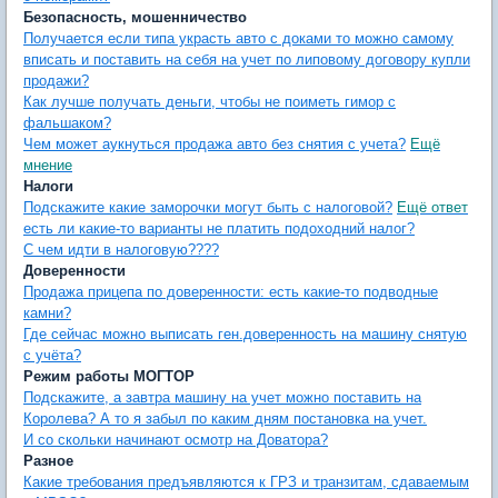
Безопасность, мошенничество
Получается если типа украсть авто с доками то можно самому
вписать и поставить на себя на учет по липовому договору купли
продажи?
Как лучше получать деньги, чтобы не поиметь гимор с
фальшаком?
Чем может аукнуться продажа авто без снятия с учета?
Ещё
мнение
Налоги
Подскажите какие заморочки могут быть с налоговой?
Ещё ответ
есть ли какие-то варианты не платить подоходний налог?
С чем идти в налоговую????
Доверенности
Продажа прицепа по доверенности: есть какие-то подводные
камни?
Где сейчас можно выписать ген.доверенность на машину снятую
с учёта?
Режим работы МОГТОР
Подскажите, а завтра машину на учет можно поставить на
Королева? А то я забыл по каким дням постановка на учет.
И со скольки начинают осмотр на Доватора?
Разное
Какие требования предъявляются к ГРЗ и транзитам, сдаваемым