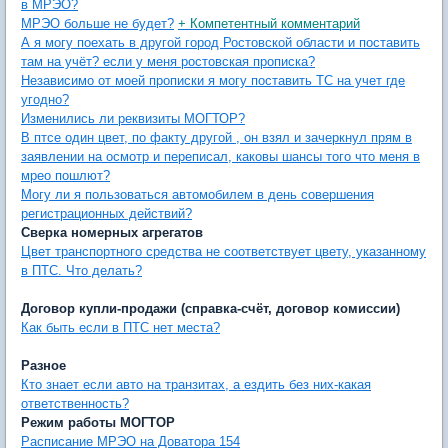
в МРЭО?
МРЭО больше не будет?
+ Компетентный комментарий
А я могу поехать в другой город Ростовской области и поставить
там на учёт? если у меня ростовская прописка?
Независимо от моей прописки я могу поставить ТС на учет где
угодно?
Изменились ли реквизиты МОГТОР?
В птсе один цвет, по факту другой , он взял и зачеркнул прям в
заявлении на осмотр и переписал, каковы шансы того что меня в
мрео пошлют?
Могу ли я пользоваться автомобилем в день совершения
регистрационных действий?
Сверка номерных агрегатов
Цвет транспортного средства не соответствует цвету, указанному
в ПТС. Что делать?
Договор купли-продажи (справка-счёт, договор комиссии)
Как быть если в ПТС нет места?
Разное
Кто знает если авто на транзитах, а ездить без них-какая
ответственность?
Режим работы МОГТОР
Расписание МРЭО на Доватора 154