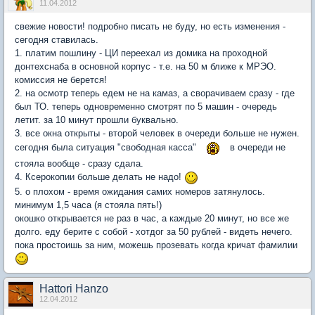
11.04.2012
свежие новости! подробно писать не буду, но есть изменения -
сегодня ставилась.
1. платим пошлину - ЦИ переехал из домика на проходной
донтехснаба в основной корпус - т.е. на 50 м ближе к МРЭО.
комиссия не берется!
2. на осмотр теперь едем не на камаз, а сворачиваем сразу - где
был ТО. теперь одновременно смотрят по 5 машин - очередь
летит. за 10 минут прошли буквально.
3. все окна открыты - второй человек в очереди больше не нужен.
сегодня была ситуация "свободная касса"
в очереди не
стояла вообще - сразу сдала.
4. Ксерокопии больше делать не надо!
5. о плохом - время ожидания самих номеров затянулось.
минимум 1,5 часа (я стояла пять!)
окошко открывается не раз в час, а каждые 20 минут, но все же
долго. еду берите с собой - хотдог за 50 рублей - видеть нечего.
пока простоишь за ним, можешь прозевать когда кричат фамилии
Hattori Hanzo
12.04.2012