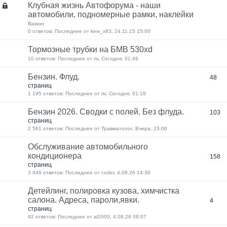
Клубная жизнь Автофорума - наши
автомобили, подномерные рамки, наклейки
Важно
0 ответов: Последнее от kew_x83, 24.11.15 15:00
Тормозные трубки на БМВ 530xd
10 ответов: Последнее от riv, Сегодня, 01:49
Бензин. Флуд.
48
страниц
1 195 ответов: Последнее от riv, Сегодня, 01:18
Бензин 2026. Сводки с полей. Без флуда.
103
страниц
2 561 ответов: Последнее от Травматолог, Вчера, 23:06
Обслуживание автомобильного
кондиционера
158
страниц
3 946 ответов: Последнее от coder, 4.08.26 14:36
Детейлинг, полировка кузова, химчистка
салона. Адреса, пароли,явки.
4
страниц
92 ответов: Последнее от al2000, 4.08.26 08:07