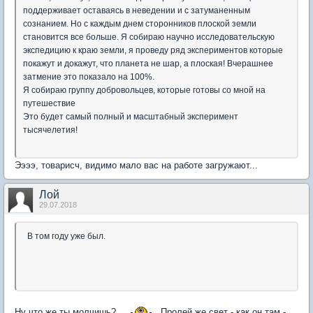
поддерживает оставаясь в неведении и с затуманенным
сознанием. Но с каждым днем сторонников плоской земли
становится все больше. Я собираю научно исследовательскую
экспедицию к краю земли, я проведу ряд экспериментов которые
покажут и докажут, что планета не шар, а плоская! Вчерашнее
затмение это показало на 100%.
Я собираю группу добровольцев, которые готовы со мной на
путешествие
Это будет самый полный и масштабный эксперимент
тысячелетия!
Ээээ, товарисч, видимо мало вас на работе загружают...
Лой
29.07.2018
В том году уже был.
Ну что же ты молчишь?..
Пролей же свет - как он там -