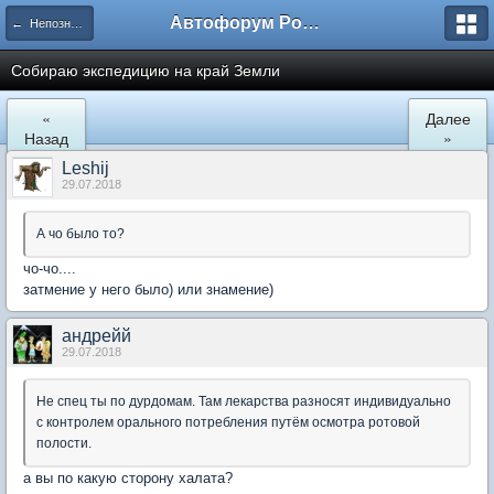
Автофорум Ростова-на-Дону
← Непознанное
Собираю экспедицию на край Земли
«
Далее
Назад
»
Leshij
29.07.2018
А чо было то?
чо-чо....
затмение у него было) или знамение)
андрейй
29.07.2018
Не спец ты по дурдомам. Там лекарства разносят индивидуально
с контролем орального потребления путём осмотра ротовой
полости.
а вы по какую сторону халата?