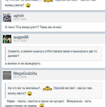
конец света?
agrish
29.07.2018
А чего ТСа минусуют!? Тема же огонь!
андрейй
29.07.2018
Скажите, а можно нырнуть в Ростовское море и вынырнуть где то
далеко?
а можно и не вынырнуть
MegaGodzilla
29.07.2018
Ну что же ты молчишь?..
Пролей же свет - как он там -
конец света?
Норм - тепло, светло и мухи не кусают. Визуально - есть
закругления по краям.