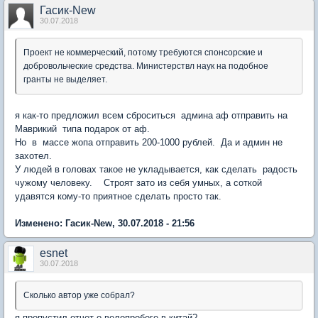
Гасик-New
30.07.2018
Проект не коммерческий, потому требуются спонсорские и
добровольческие средства. Министерствл наук на подобное
гранты не выделяет.
я как-то предложил всем сброситься админа аф отправить на
Маврикий типа подарок от аф.
Но в массе жопа отправить 200-1000 рублей. Да и админ не
захотел.
У людей в головах такое не укладывается, как сделать радость
чужому человеку. Строят зато из себя умных, а соткой
удавятся кому-то приятное сделать просто так.
Изменено: Гасик-New, 30.07.2018 - 21:56
esnet
30.07.2018
Сколько автор уже собрал?
я пропустил отчет о велопробеге в китай?