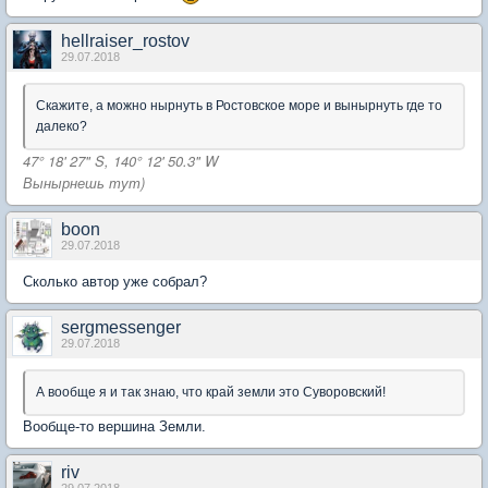
hellraiser_rostov
29.07.2018
Скажите, а можно нырнуть в Ростовское море и вынырнуть где то
далеко?
47° 18' 27" S, 140° 12' 50.3" W
Вынырнешь тут)
boon
29.07.2018
Сколько автор уже собрал?
sergmessenger
29.07.2018
А вообще я и так знаю, что край земли это Суворовский!
Вообще-то вершина Земли.
riv