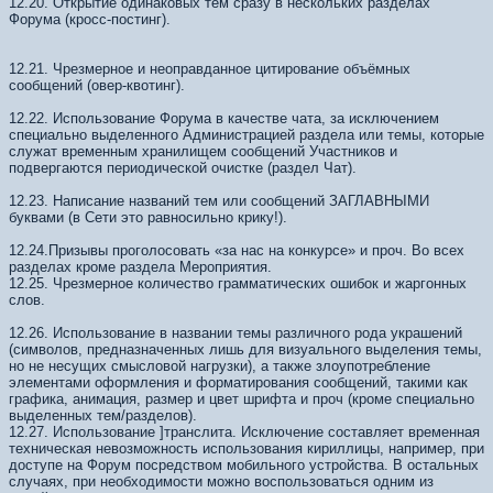
12.20. Открытие одинаковых тем сразу в нескольких разделах
Форума (кросс-постинг).
12.21. Чрезмерное и неоправданное цитирование объёмных
сообщений (овер-квотинг).
12.22. Использование Форума в качестве чата, за исключением
специально выделенного Администрацией раздела или темы, которые
служат временным хранилищем сообщений Участников и
подвергаются периодической очистке (раздел Чат).
12.23. Написание названий тем или сообщений ЗАГЛАВНЫМИ
буквами (в Сети это равносильно крику!).
12.24.Призывы проголосовать «за нас на конкурсе» и проч. Во всех
разделах кроме раздела Мероприятия.
12.25. Чрезмерное количество грамматических ошибок и жаргонных
слов.
12.26. Использование в названии темы различного рода украшений
(символов, предназначенных лишь для визуального выделения темы,
но не несущих смысловой нагрузки), а также злоупотребление
элементами оформления и форматирования сообщений, такими как
графика, анимация, размер и цвет шрифта и проч (кроме специально
выделенных тем/разделов).
12.27. Использование ]транслита. Исключение составляет временная
техническая невозможность использования кириллицы, например, при
доступе на Форум посредством мобильного устройства. В остальных
случаях, при необходимости можно воспользоваться одним из