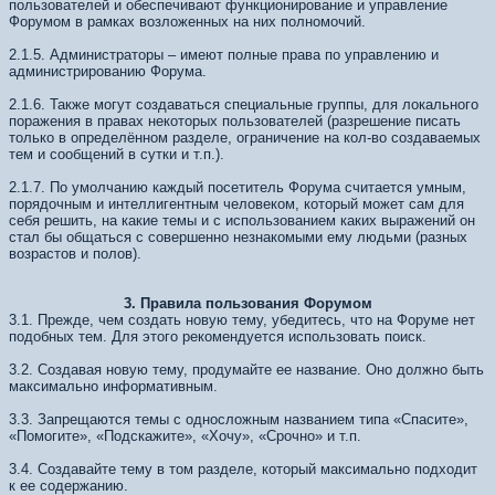
пользователей и обеспечивают функционирование и управление
Форумом в рамках возложенных на них полномочий.
2.1.5. Администраторы – имеют полные права по управлению и
администрированию Форума.
2.1.6. Также могут создаваться специальные группы, для локального
поражения в правах некоторых пользователей (разрешение писать
только в определённом разделе, ограничение на кол-во создаваемых
тем и сообщений в сутки и т.п.).
2.1.7. По умолчанию каждый посетитель Форума считается умным,
порядочным и интеллигентным человеком, который может сам для
себя решить, на какие темы и с использованием каких выражений он
стал бы общаться с совершенно незнакомыми ему людьми (разных
возрастов и полов).
3. Правила пользования Форумом
3.1. Прежде, чем создать новую тему, убедитесь, что на Форуме нет
подобных тем. Для этого рекомендуется использовать поиск.
3.2. Создавая новую тему, продумайте ее название. Оно должно быть
максимально информативным.
3.3. Запрещаются темы с односложным названием типа «Спасите»,
«Помогите», «Подскажите», «Хочу», «Срочно» и т.п.
3.4. Создавайте тему в том разделе, который максимально подходит
к ее содержанию.