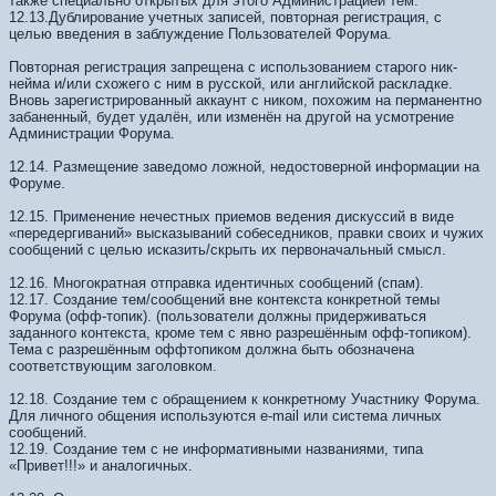
также специально открытых для этого Администрацией тем.
12.13.Дублирование учетных записей, повторная регистрация, с
целью введения в заблуждение Пользователей Форума.
Повторная регистрация запрещена с использованием старого ник-
нейма и/или схожего с ним в русской, или английской раскладке.
Вновь зарегистрированный аккаунт с ником, похожим на перманентно
забаненный, будет удалён, или изменён на другой на усмотрение
Администрации Форума.
12.14. Размещение заведомо ложной, недостоверной информации на
Форуме.
12.15. Применение нечестных приемов ведения дискуссий в виде
«передергиваний» высказываний собеседников, правки своих и чужих
сообщений с целью исказить/скрыть их первоначальный смысл.
12.16. Многократная отправка идентичных сообщений (спам).
12.17. Создание тем/сообщений вне контекста конкретной темы
Форума (офф-топик). (пользователи должны придерживаться
заданного контекста, кроме тем с явно разрешённым офф-топиком).
Тема с разрешённым оффтопиком должна быть обозначена
соответствующим заголовком.
12.18. Создание тем с обращением к конкретному Участнику Форума.
Для личного общения используются e-mail или система личных
сообщений.
12.19. Создание тем с не информативными названиями, типа
«Привет!!!» и аналогичных.