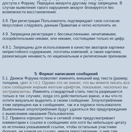
доступа к Форуму. Передача аккаунта другому лицу запрещена. В
случае выявления такого нарушения аккаунт блокируется без
возможности восстановления.
4.8. При регистрации Пользователь подтверждает свое согласие
безусловно следовать данным Правилам и четко исполнять их.
4.9. Запрещена регистрация с бессмысленными, нечитаемыми,
оскорбительными никами, или никами, состоящими только из цифр.
4.9.1. Запрещены для использования в качестве аватаров картинки
непристойного содержания, логотипы компаний, а также картинки,
разжигающие ненависть по национальным и религиозным признакам.
5. Формат написания сообщений
5.1. Движок Форума позволяет изменять внешний вид текста (размер,
толщина,
цвет и т.п.). Однако это не значит, что вы можете писать все
свои
сообщения жирным желтым шрифтом, показывая, насколько вы
экстравагантны.
Изменять стандартный стиль текста разрешается
только в тех случаях, когда это действительно важно, и вы что-то
хотите визуально выделить в своем сообщении. Злоупотребление
этим запрещено как в сообщениях, так и в подписи пользователя.
Выявленные злоупотребления будут удаляться без предупреждения
с вынесением наказания Пользователю.
5.2. Правила хорошего тона и сетевой этики предусматривают
комментарии к ссылке в сообщениях или хотя бы небольшую цитату
из источника указываемой ссылки, чтобы остальные участники
форума, не кликая на ссылку, имели представление, о чем там