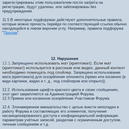
зарегистрированы этим пользователем после запрета на
регистрацию, будут удалены, или заблокированы без
предупреждения.
11.5 В некоторых подфорумах действуют дополнительные правила,
которые можно прочесть перейдя по соответствующей ссылке,обычно
находящейся в левом верхнем углу. Например, правила подфорума
"
Продам
".
12. Нарушения
12.1.
Запрещено
использовать мат (криптомат). Если мат
(криптомат) используется в рассказе или видео, данный контент
необходимо помещать под спойлер.
Запрещено использование
мата (криптомата) для оскорбления оппонента (прямо или косвенно (в
виде картинок, видео и т. д., под спойлером или открыто)).
12.2. Использование шрифта красного цвета в своих сообщениях,
этот цвет закрепляется за Администрацией Форума.
12.3 Прямое или косвенное оскорбление Участников Форума.
12.4. Злонамеренное вмешательство с целью внести неполадки в
работу Форума и составляющих его элементов, получения
несанкционированного доступа к конфиденциальной информации:
параметрам учётных записей, разделам с ограниченным доступом,
личным сообщениям и т.д.