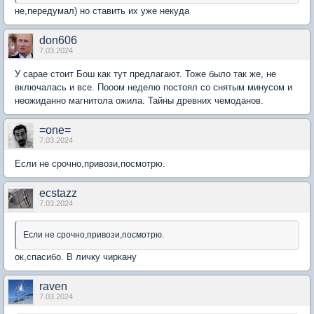
не,передумал) но ставить их уже некуда
don606
7.03.2024
У сарае стоит Бош как тут предлагают. Тоже было так же, не
включалась и все. Пооом неделю постоял со снятым минусом и
неожиданно магнитола ожила. Тайны древних чемоданов.
=one=
7.03.2024
Если не срочно,привози,посмотрю.
ecstazz
7.03.2024
Если не срочно,привози,посмотрю.
ок,спасибо. В личку чиркану
raven
7.03.2024