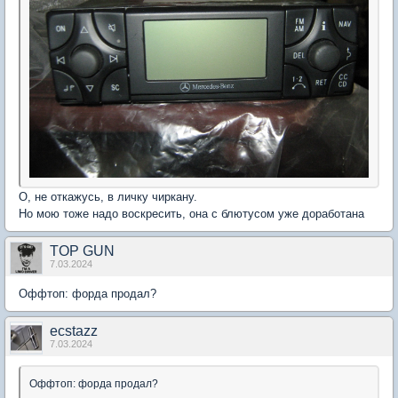
О, не откажусь, в личку чиркану.
Но мою тоже надо воскресить, она с блютусом уже доработана
TOP GUN
7.03.2024
Оффтоп: форда продал?
ecstazz
7.03.2024
Оффтоп: форда продал?