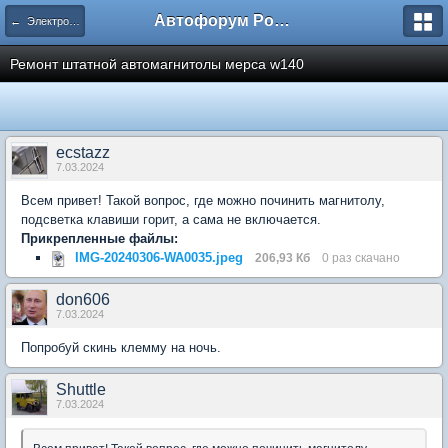
Автофорум Ростова-на-Дону
← Электробокс
Ремонт штатной автомагнитолы мерса w140
ecstazz
7.03.2024
Всем привет! Такой вопрос, где можно починить магнитолу,
подсветка клавиши горит, а сама не включается.
Прикрепленные файлы:
IMG-20240306-WA0035.jpeg
206,93 Кб
0 раз скачано
don606
7.03.2024
Попробуй скинь клемму на ночь.
Shuttle
7.03.2024