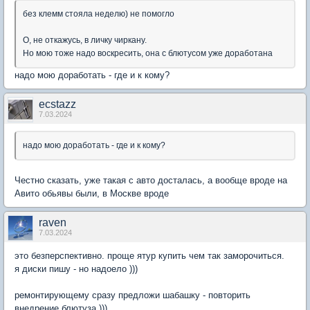
без клемм стояла неделю) не помогло
О, не откажусь, в личку чиркану.
Но мою тоже надо воскресить, она с блютусом уже доработана
надо мою доработать - где и к кому?
ecstazz
7.03.2024
надо мою доработать - где и к кому?
Честно сказать, уже такая с авто досталась, а вообще вроде на
Авито обьявы были, в Москве вроде
raven
7.03.2024
это безперспективно. проще ятур купить чем так заморочиться.
я диски пишу - но надоело )))
ремонтирующему сразу предложи шабашку - повторить
внедрение блютуза )))