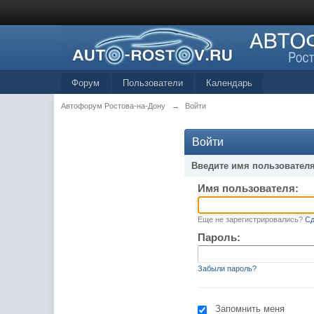
Форум
Пользователи
Календарь
Автофорум Ростова-на-Дону
→
Войти
Войти
Введите имя пользователя
Имя пользователя:
Еще не зарегистрировались?
Сд
Пароль:
Забыли пароль?
Запомнить меня