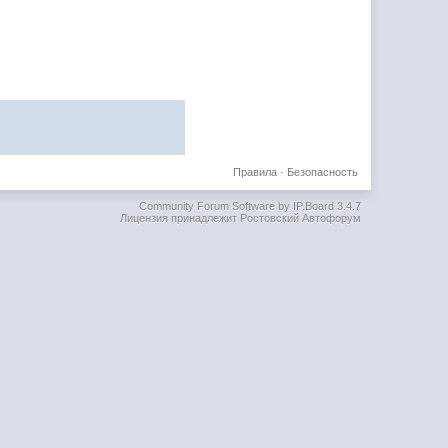
Правила
·
Безопасность
Community Forum Software by IP.Board 3.4.7
Лицензия принадлежит Ростовский Автофорум