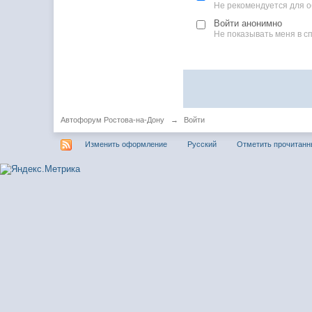
Не рекомендуется для 
Войти анонимно
Не показывать меня в с
Автофорум Ростова-на-Дону
→
Войти
Изменить оформление
Русский
Отметить прочитан