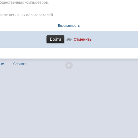
общественных компьютеров.
писке активных пользователей
Безопасность
или
Отменить
ным
Справка