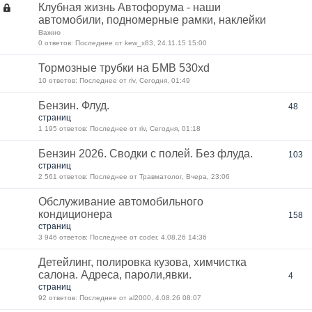
Клубная жизнь Автофорума - наши
автомобили, подномерные рамки, наклейки
Важно
0 ответов: Последнее от kew_x83, 24.11.15 15:00
Тормозные трубки на БМВ 530xd
10 ответов: Последнее от riv, Сегодня, 01:49
Бензин. Флуд.
48
страниц
1 195 ответов: Последнее от riv, Сегодня, 01:18
Бензин 2026. Сводки с полей. Без флуда.
103
страниц
2 561 ответов: Последнее от Травматолог, Вчера, 23:06
Обслуживание автомобильного
кондиционера
158
страниц
3 946 ответов: Последнее от coder, 4.08.26 14:36
Детейлинг, полировка кузова, химчистка
салона. Адреса, пароли,явки.
4
страниц
92 ответов: Последнее от al2000, 4.08.26 08:07