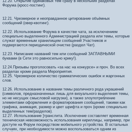
12.20. Открытие одинаковых тем сразу в нескольких разделах
Форума (кросс-постинг).
12.21. Чрезмерное и неоправданное цитирование объёмных
сообщений (овер-квотинг).
12.22. Использование Форума в качестве чата, за исключением
специально выделенного Администрацией раздела или темы, которые
служат временным хранилищем сообщений Участников и
подвергаются периодической очистке (раздел Чат).
12.23. Написание названий тем или сообщений ЗАГЛАВНЫМИ
буквами (в Сети это равносильно крику!).
12.24.Призывы проголосовать «за нас на конкурсе» и проч. Во всех
разделах кроме раздела Мероприятия.
12.25. Чрезмерное количество грамматических ошибок и жаргонных
слов.
12.26. Использование в названии темы различного рода украшений
(символов, предназначенных лишь для визуального выделения темы,
но не несущих смысловой нагрузки), а также злоупотребление
элементами оформления и форматирования сообщений, такими как
графика, анимация, размер и цвет шрифта и проч (кроме специально
выделенных тем/разделов).
12.27. Использование ]транслита. Исключение составляет временная
техническая невозможность использования кириллицы, например, при
доступе на Форум посредством мобильного устройства. В остальных
случаях, при необходимости можно воспользоваться одним из