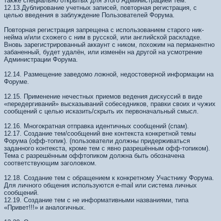
также специально открытых для этого Администрацией тем.
12.13.Дублирование учетных записей, повторная регистрация, с
целью введения в заблуждение Пользователей Форума.
Повторная регистрация запрещена с использованием старого ник-
нейма и/или схожего с ним в русской, или английской раскладке.
Вновь зарегистрированный аккаунт с ником, похожим на перманентно
забаненный, будет удалён, или изменён на другой на усмотрение
Администрации Форума.
12.14. Размещение заведомо ложной, недостоверной информации на
Форуме.
12.15. Применение нечестных приемов ведения дискуссий в виде
«передергиваний» высказываний собеседников, правки своих и чужих
сообщений с целью исказить/скрыть их первоначальный смысл.
12.16. Многократная отправка идентичных сообщений (спам).
12.17. Создание тем/сообщений вне контекста конкретной темы
Форума (офф-топик). (пользователи должны придерживаться
заданного контекста, кроме тем с явно разрешённым офф-топиком).
Тема с разрешённым оффтопиком должна быть обозначена
соответствующим заголовком.
12.18. Создание тем с обращением к конкретному Участнику Форума.
Для личного общения используются e-mail или система личных
сообщений.
12.19. Создание тем с не информативными названиями, типа
«Привет!!!» и аналогичных.