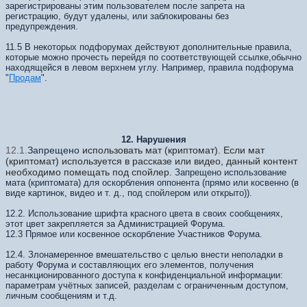
зарегистрированы этим пользователем после запрета на
регистрацию, будут удалены, или заблокированы без
предупреждения.
11.5 В некоторых подфорумах действуют дополнительные правила,
которые можно прочесть перейдя по соответствующей ссылке,обычно
находящейся в левом верхнем углу. Например, правила подфорума
"
Продам
".
12. Нарушения
12.1.
Запрещено
использовать мат (криптомат). Если мат
(криптомат) используется в рассказе или видео, данный контент
необходимо помещать под спойлер.
Запрещено использование
мата (криптомата) для оскорбления оппонента (прямо или косвенно (в
виде картинок, видео и т. д., под спойлером или открыто)).
12.2. Использование шрифта красного цвета в своих сообщениях,
этот цвет закрепляется за Администрацией Форума.
12.3 Прямое или косвенное оскорбление Участников Форума.
12.4. Злонамеренное вмешательство с целью внести неполадки в
работу Форума и составляющих его элементов, получения
несанкционированного доступа к конфиденциальной информации:
параметрам учётных записей, разделам с ограниченным доступом,
личным сообщениям и т.д.