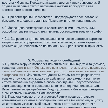
доступа к Форуму. Передача аккаунта другому лицу запрещена. В
случае выявления такого нарушения аккаунт блокируется без
возможности восстановления.
4.8. При регистрации Пользователь подтверждает свое согласие
безусловно следовать данным Правилам и четко исполнять их.
4.9. Запрещена регистрация с бессмысленными, нечитаемыми,
оскорбительными никами, или никами, состоящими только из цифр.
4.9.1. Запрещены для использования в качестве аватаров картинки
непристойного содержания, логотипы компаний, а также картинки,
разжигающие ненависть по национальным и религиозным признакам.
5. Формат написания сообщений
5.1. Движок Форума позволяет изменять внешний вид текста (размер,
толщина,
цвет и т.п.). Однако это не значит, что вы можете писать все
свои
сообщения жирным желтым шрифтом, показывая, насколько вы
экстравагантны.
Изменять стандартный стиль текста разрешается
только в тех случаях, когда это действительно важно, и вы что-то
хотите визуально выделить в своем сообщении. Злоупотребление
этим запрещено как в сообщениях, так и в подписи пользователя.
Выявленные злоупотребления будут удаляться без предупреждения
с вынесением наказания Пользователю.
5.2. Правила хорошего тона и сетевой этики предусматривают
комментарии к ссылке в сообщениях или хотя бы небольшую цитату
из источника указываемой ссылки, чтобы остальные участники
форума, не кликая на ссылку, имели представление, о чем там