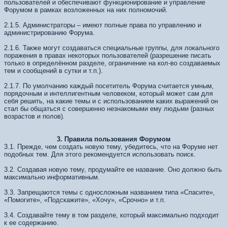
пользователей и обеспечивают функционирование и управление
Форумом в рамках возложенных на них полномочий.
2.1.5. Администраторы – имеют полные права по управлению и
администрированию Форума.
2.1.6. Также могут создаваться специальные группы, для локального
поражения в правах некоторых пользователей (разрешение писать
только в определённом разделе, ограничение на кол-во создаваемых
тем и сообщений в сутки и т.п.).
2.1.7. По умолчанию каждый посетитель Форума считается умным,
порядочным и интеллигентным человеком, который может сам для
себя решить, на какие темы и с использованием каких выражений он
стал бы общаться с совершенно незнакомыми ему людьми (разных
возрастов и полов).
3. Правила пользования Форумом
3.1. Прежде, чем создать новую тему, убедитесь, что на Форуме нет
подобных тем. Для этого рекомендуется использовать поиск.
3.2. Создавая новую тему, продумайте ее название. Оно должно быть
максимально информативным.
3.3. Запрещаются темы с односложным названием типа «Спасите»,
«Помогите», «Подскажите», «Хочу», «Срочно» и т.п.
3.4. Создавайте тему в том разделе, который максимально подходит
к ее содержанию.