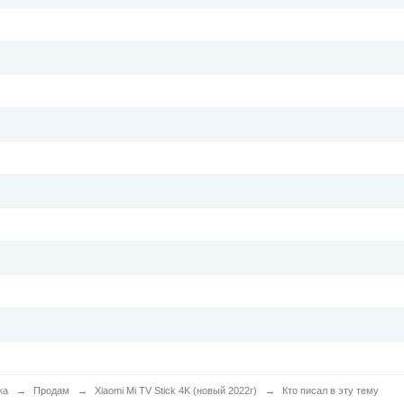
ка
→
Продам
→
Xiaomi Mi TV Stick 4K (новый 2022г)
→
Кто писал в эту тему