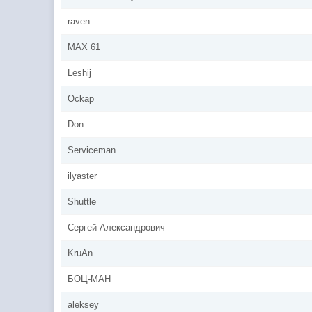
raven
MAX 61
Leshij
Ockap
Don
Serviceman
ilyaster
Shuttle
Сергей Александрович
KruAn
БОЦ-МАН
aleksey