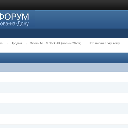
ка
→
Продам
→
Xiaomi Mi TV Stick 4K (новый 2022г)
→
Кто писал в эту тему