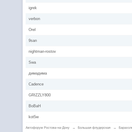
igrek
verbon
Orel
9san
nightman-rostov
Swa
димадима
Cadence
GRIZZLY800
BoBaH
kot5w
Автофорум Ростова-на-Дону
→
Большая флудерская
→
Барахол