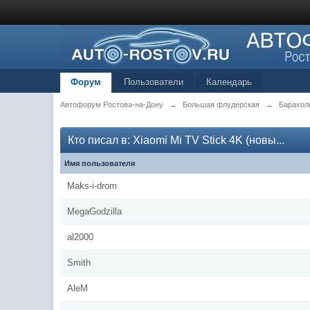
Форум
Пользователи
Календарь
Автофорум Ростова-на-Дону
→
Большая флудерская
→
Барахол
Кто писал в: Xiaomi Mi TV Stick 4K (новы...
Имя пользователя
Maks-i-drom
MegaGodzilla
al2000
Smith
AleM