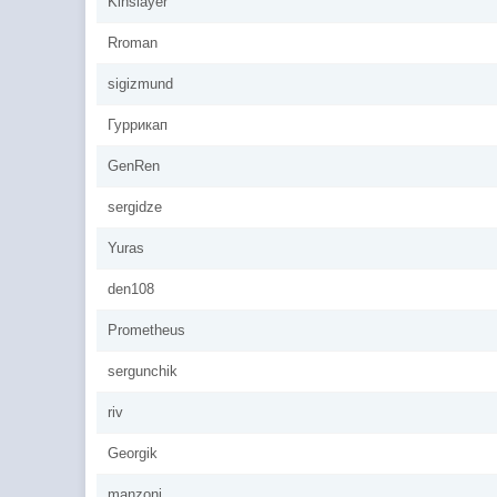
Kinslayer
Rroman
sigizmund
Гуррикап
GenRen
sergidze
Yuras
den108
Prometheus
sergunchik
riv
Georgik
manzoni