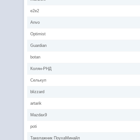
e2e2
Anvo
Optimist
Guardian
botan
Колян-РНД
Селькуп
blizzard
artarik
Mazdax9
poti
Такелажник ПоухаМинайл