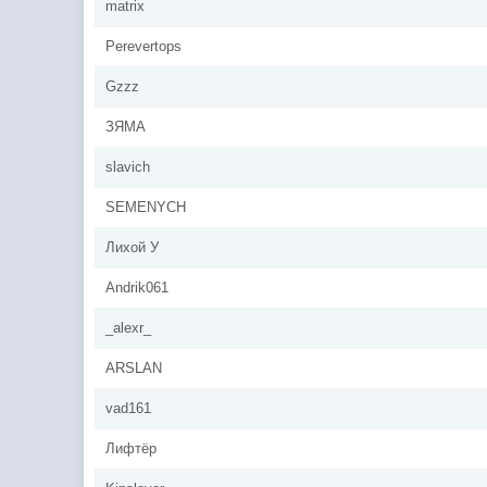
matrix
Perevertops
Gzzz
ЗЯМА
slavich
SEMENYCH
Лихой У
Andrik061
_alexr_
ARSLAN
vad161
Лифтёр