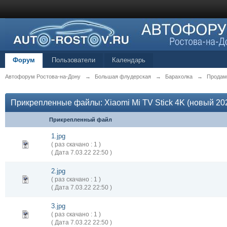
Форум
Пользователи
Календарь
Автофорум Ростова-на-Дону
→
Большая флудерская
→
Барахолка
→
Продам
Прикрепленные файлы: Xiaomi Mi TV Stick 4K (новый 20
Прикрепленный файл
1.jpg
( раз скачано : 1 )
( Дата 7.03.22 22:50 )
2.jpg
( раз скачано : 1 )
( Дата 7.03.22 22:50 )
3.jpg
( раз скачано : 1 )
( Дата 7.03.22 22:50 )