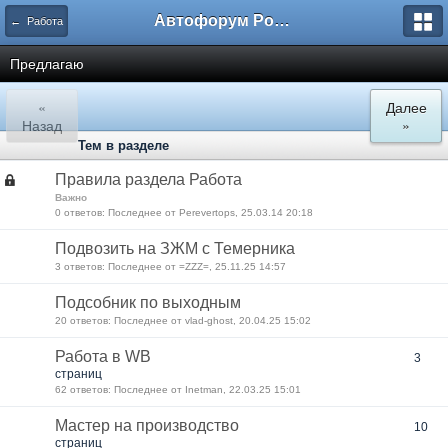
Автофорум Ростова-на-Дону
← Работа
Предлагаю
«
Далее
Назад
»
Тем в разделе
Правила раздела Работа
Важно
0 ответов: Последнее от Perevertops, 25.03.14 20:18
Подвозить на ЗЖМ с Темерника
3 ответов: Последнее от =ZZZ=, 25.11.25 14:57
Подсобник по выходным
20 ответов: Последнее от vlad-ghost, 20.04.25 15:02
Работа в WB
3
страниц
62 ответов: Последнее от Inetman, 22.03.25 15:01
Мастер на производство
10
страниц