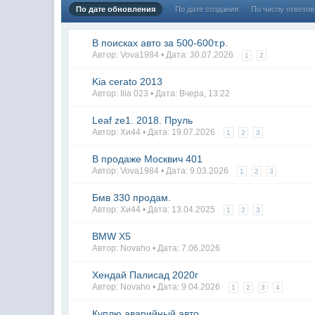
По дате обновления
По дате создания
По числу ответов
В поисках авто за 500-600т.р.
Автор: Vova1984 • Дата:
30.07.2026
1
2
Kia cerato 2013
Автор: Ilia 023 • Дата:
Вчера, 13:22
Leaf ze1. 2018. Пруль
Автор: Хи44 • Дата:
19.07.2026
1
2
3
В продаже Москвич 401
Автор: Vova1984 • Дата:
9.03.2026
1
2
3
Бмв 330 продам.
Автор: Хи44 • Дата:
13.04.2025
1
2
3
BMW X5
Автор: Novaho • Дата:
7.06.2026
Хендай Палисад 2020г
Автор: Novaho • Дата:
9.04.2026
1
2
3
4
Куплю аварийный авто