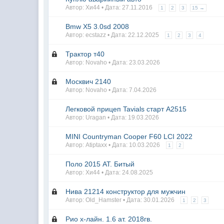
Автор: Хи44 • Дата:
27.11.2016
1
2
3
15 →
Bmw X5 3.0sd 2008
Автор: ecstazz • Дата:
22.12.2025
1
2
3
4
Трактор т40
Автор: Novaho • Дата:
23.03.2026
Москвич 2140
Автор: Novaho • Дата:
7.04.2026
Легковой прицеп Tavials старт А2515
Автор: Uragan • Дата:
19.03.2026
MINI Countryman Cooper F60 LCI 2022
Автор: Atiptaxx • Дата:
10.03.2026
1
2
Поло 2015 АТ. Битый
Автор: Хи44 • Дата:
24.08.2025
Нива 21214 конструктор для мужчин
Автор: Old_Hamster • Дата:
30.01.2026
1
2
3
Рио х-лайн. 1.6 ат. 2018гв.