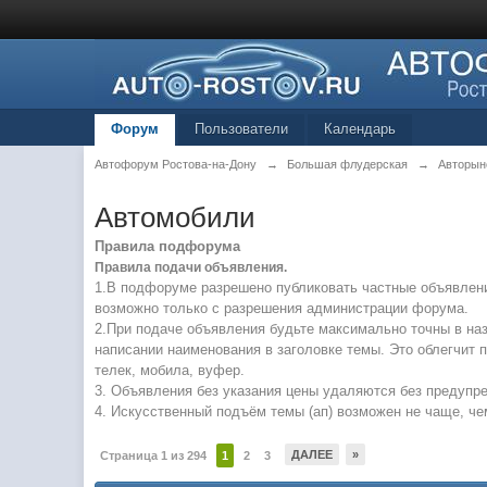
Форум
Пользователи
Календарь
Автофорум Ростова-на-Дону
→
Большая флудерская
→
Авторын
Автомобили
Правила подфорума
Правила подачи объявления.
1.В подфоруме разрешено публиковать частные объявлени
возможно только с разрешения администрации форума.
2.При подаче объявления будьте максимально точны в наз
написании наименования в заголовке темы. Это облегчит
телек, мобила, вуфер.
3. Объявления без указания цены удаляются без предупр
4. Искусственный подъём темы (ап) возможен не чаще, чем
ДАЛЕЕ
»
Страница 1 из 294
1
2
3