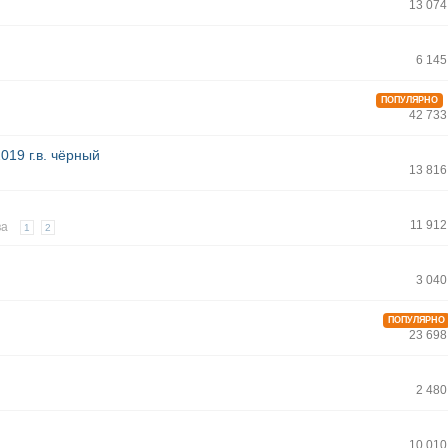
13 074
6 14
ПОПУЛЯРНО
42 733
019 г.в. чёрный
13 816
11 91
ва
1
2
3 04
ПОПУЛЯРНО
23 698
2 48
10 010