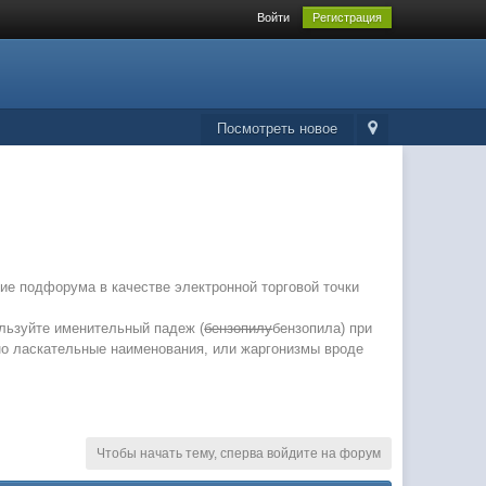
Войти
Регистрация
Посмотреть новое
ие подфорума в качестве электронной торговой точки
ользуйте именительный падеж (
бензопилу
бензопила
) при
но ласкательные наименования, или жаргонизмы вроде
Чтобы начать тему, сперва войдите на форум