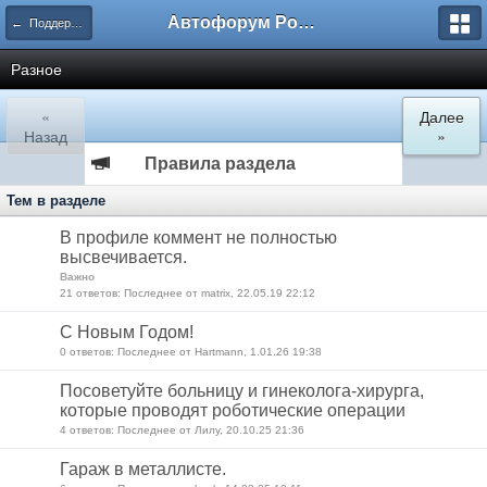
Автофорум Ростова-на-Дону
← Поддержка пользователей форума
Разное
«
Далее
Назад
»
Правила раздела
Тем в разделе
В профиле коммент не полностью
высвечивается.
Важно
21 ответов: Последнее от matrix, 22.05.19 22:12
С Новым Годом!
0 ответов: Последнее от Hartmann, 1.01.26 19:38
Посоветуйте больницу и гинеколога-хирурга,
которые проводят роботические операции
4 ответов: Последнее от Лилу, 20.10.25 21:36
Гараж в металлисте.