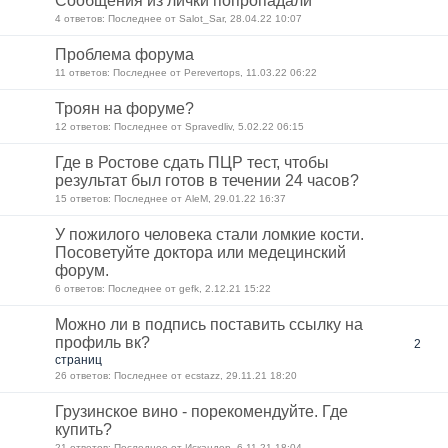
Сообщения из лички попропадали
4 ответов: Последнее от Salot_Sar, 28.04.22 10:07
Проблема форума
11 ответов: Последнее от Perevertops, 11.03.22 06:22
Троян на форуме?
12 ответов: Последнее от Spravedliv, 5.02.22 06:15
Где в Ростове сдать ПЦР тест, чтобы
результат был готов в течении 24 часов?
15 ответов: Последнее от AleM, 29.01.22 16:37
У пожилого человека стали ломкие кости.
Посоветуйте доктора или медецинский
форум.
6 ответов: Последнее от gefk, 2.12.21 15:22
Можно ли в подпись поставить ссылку на
профиль вк?
2
страниц
26 ответов: Последнее от ecstazz, 29.11.21 18:20
Грузинское вино - порекомендуйте. Где
купить?
21 ответов: Последнее от Искандер, 6.11.21 18:04