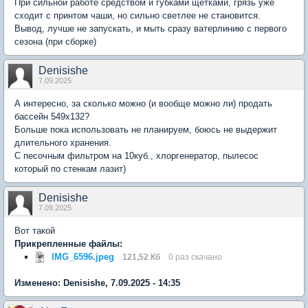
При сильной работе средством и губками щетками, грязь уже
сходит с принтом чаши, но сильно светлее не становится.
Вывод, лучше не запускать, и мыть сразу ватерлинию с первого
сезона (при сборке)
Denisishe
7.09.2025
А интересно, за сколько можно (и вообще можно ли) продать
бассейн 549х132?
Больше пока использовать не планируем, боюсь не выдержит
длительного хранения.
С песочным фильтром на 10куб., хлоргенератор, пылесос
который по стенкам лазит)
Denisishe
7.09.2025
Вот такой
Прикрепленные файлы:
IMG_6596.jpeg
121,52 Кб
0 раз скачано
Изменено: Denisishe, 7.09.2025 - 14:35