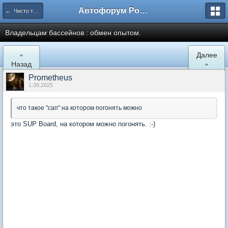
Автофорум Ростова-на-Дону
← Чисто трёп за жизнь
Владельцам бассейнов : обмен опытом.
«
Далее
Назад
»
Prometheus
1.09.2025
что такое "сап" на котором погонять можно
это SUP Board, на котором можно погонять. :-)