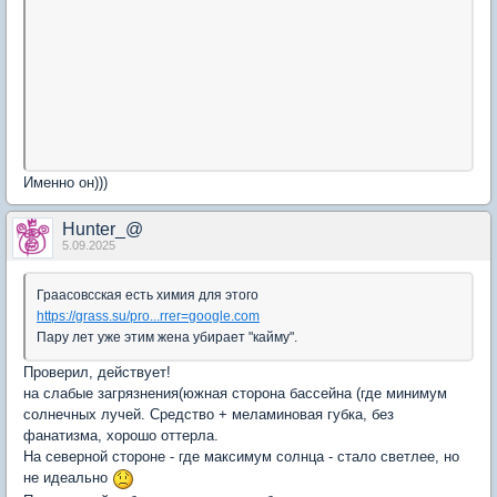
Именно он)))
Hunter_@
5.09.2025
Граасовсская есть химия для этого
https://grass.su/pro...rrer=google.com
Пару лет уже этим жена убирает "кайму".
Проверил, действует!
на слабые загрязнения(южная сторона бассейна (где минимум
солнечных лучей. Средство + меламиновая губка, без
фанатизма, хорошо оттерла.
На северной стороне - где максимум солнца - стало светлее, но
не идеально