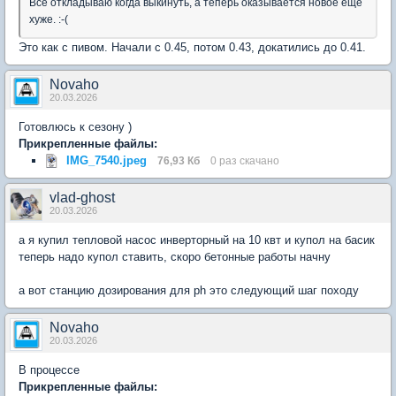
Все откладываю когда выкинуть, а теперь оказывается новое ещё
хуже. :-(
Это как с пивом. Начали с 0.45, потом 0.43, докатились до 0.41.
Novaho
20.03.2026
Готовлюсь к сезону )
Прикрепленные файлы:
IMG_7540.jpeg
76,93 Кб
0 раз скачано
vlad-ghost
20.03.2026
а я купил тепловой насос инверторный на 10 квт и купол на басик
теперь надо купол ставить, скоро бетонные работы начну
а вот станцию дозирования для ph это следующий шаг походу
Novaho
20.03.2026
В процессе
Прикрепленные файлы: