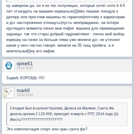
ну наверное да. но я из тех полунищих, которые хотят хотя б 4-5
лет отъездить на машине нормально))))без лишних поездок к
дилеру или простоев машины по гарантии)поэтому к вариаторам
и дсг настороженно отношусь)пусть неоправданно. на потери
крутящего момента лично мне пофиг. машина для перемещения
задницы. так что стары добрый гидроавтомат - лично мой выбор.
корешку на тачке за больше ляма уже меняли дсг. не уточнял
какая у него честно говоря. меняли на 35 тыщ пробега. а я
мнительный))ну его нафик.
кряж61
18.02.2015
Superb ХОРОШЬ !!!!!
markII
18.02.2015
Сегодня был в салоне Hyundai, Дельта на Малине, Санта Фе
дизель ценник 2 120 000, приходят в марте с ПТС 2014 года ))))
Жесть????????????????????
Это комплектация спорт или гран санта фе?