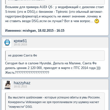
Возьмем для примера AUDI Q5 : у модификаций с дизелем стоит
S-tronic (это ж DSG),с бензином - Tiptronic (это обычный автомат-
гидротрансформатор),и мощность ни имеет значение ,почему ж
не ставить везде DSG,если он лучше? Вот в чем вопрос...
Изменено: mishgan, 18.02.2015 - 16:15
кряж61
18.02.2015
не дороже Санта Фе
Сегодня был в салоне Hyundai, Дельта на Малине, Санта Фе
дизель ценник 2 120 000, приходят в марте с ПТС 2014 года ))))
Жесть????????????????????
hazzyhaz
18.02.2015
Вы мыслите шаблонами - которые успешно вбиты в умы Россиян.
Конкуренты Volkswagen не зря проплачивали эту шумиху насчет
"ломучести" DSG.