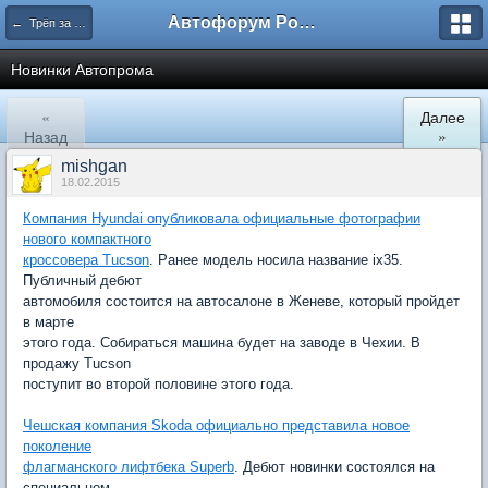
Автофорум Ростова-на-Дону
← Трёп за машины
Новинки Автопрома
«
Далее
Назад
»
mishgan
18.02.2015
Компания Hyundai опубликовала официальные фотографии
нового компактного
кроссовера Tucson
. Ранее модель носила название ix35.
Публичный дебют
автомобиля состоится на автосалоне в Женеве, который пройдет
в марте
этого года. Собираться машина будет на заводе в Чехии. В
продажу Tucson
поступит во второй половине этого года.
Чешская компания Skoda официально представила новое
поколение
флагманского лифтбека Superb
. Дебют новинки состоялся на
специальном