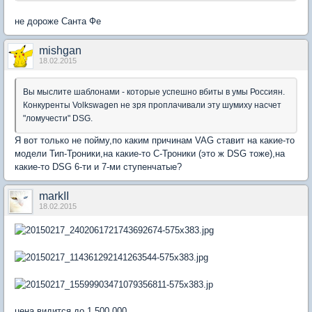
не дороже Санта Фе
mishgan
18.02.2015
Вы мыслите шаблонами - которые успешно вбиты в умы Россиян.
Конкуренты Volkswagen не зря проплачивали эту шумиху насчет
"ломучести" DSG.
Я вот только не пойму,по каким причинам VAG ставит на какие-то
модели Тип-Троники,на какие-то С-Троники (это ж DSG тоже),на
какие-то DSG 6-ти и 7-ми ступенчатые?
markII
18.02.2015
цена видится до 1 500 000