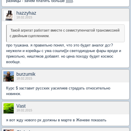
разницы - зачем платить больше )))))).
hazzyhaz
18.02.2015
Такой агрегат работает вместе с семиступенчатой трансмиссией
с двойным сцеплением.
про тушкана. я правильно понял, что это будет аналог дсг?
неужели и корейцы с ума сошли((и светодиодные фары вроде и
прикольно, ништяков добавят. но цена походу будет космос
вообще.
burzumik
18.02.2015
Курс $ заставит русских уасилиев страдать относительно
новинок.
Vast
18.02.2015
я вот жду нового рх должны в марте в Женеве показать