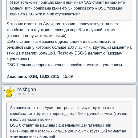
Я вот только не пойму,по каким причинам VAG ставит на какие-то
модели Тип-Троники,на какие-то С-Троники (это ж DSG тоже),на
какие-то DSG 6-ти и 7-ми ступенчатые?
S-троник ставят на Ауди, тип троник - присутствует на всех
коробках - это функция перевода коробки в ручной режим.
(точнее в полу автоматический)
DSG 6 ставят на машины с дизельными двигателями или
бензиновыми у которых больше 200 л.с. - т.к. крутящий момент на
этих двигателях большой. Поэтому DSG-6 делают с "мокрым"
сцеплением.
DSG-7 самая распространенная коробка с сухим сцеплением.
Изменено: KGB, 18.02.2015 - 15:09
mishgan
18.02.2015
S-троник ставят на Ауди, тип троник - присутствует на всех
коробках - это функция перевода коробки в ручной режим. (точнее
в полу автоматический)
DSG 6 ставят на машины с дизельными двигателями или
бензиновыми у которых больше 200 л.с. - т.к. крутящий момент на
этих двигателях большой.