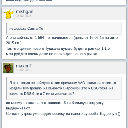
mishgan
18.02.2015
не дороже Санта Фе
А они сейчас от 1 564 т.р. начинаются (цены от 16.02.15 на авто
2015 г.в.).
Так что ценник нового Тушкана думаю будет в рамках 1-1,5
млн.руб,что очень даже не плохо для нашего рынка.
maximT
18.02.2015
Я вот только не пойму,по каким причинам VAG ставит на какие-то
модели Тип-Троники,на какие-то С-Троники (это ж DSG тоже),на
какие-то DSG 6-ти и 7-ми ступенчатые?
по моему от кол-ва л.с. зависит. 6-ти большую нагрузку
выдерживают
Сегодня утром уже видел ссылку на навого суперба. Вздернул ))