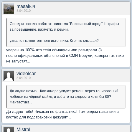
masalыч
8.04.2010
Сегодня начала работать система "Безопасный город". Штрафы
за превышение, разметку и ремни.
узнал от компетентного источника. Кто что слышал?
уверен на 100% что тебя обманули или разыграли -))
после официальных объяснений в СМИ Борули, камеры так тихо
не запустят...
videoIcar
8.04.2010
Да ладно ночью... Как камера увидит ремень через тонированый
лобовик на чёрной майке, и всё это на скорости хотя бы 80?
Фантастика...
Да ладно тебе! Никакая не фантастика! Там рядом гаишники в
кустах для подстраховки дежурят...
Mistral