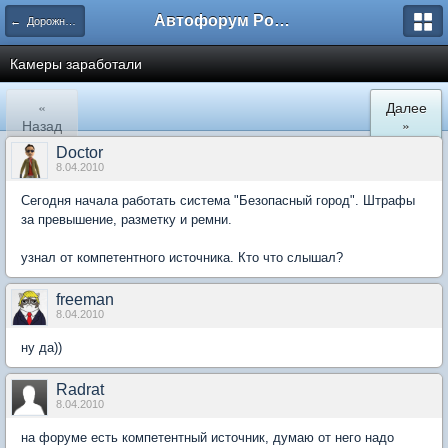
Автофорум Ростова-на-Дону
← Дорожный патруль
Камеры заработали
«
Далее
Назад
»
Doctor
8.04.2010
Сегодня начала работать система "Безопасный город". Штрафы
за превышение, разметку и ремни.
узнал от компетентного источника. Кто что слышал?
freeman
8.04.2010
ну да))
Radrat
8.04.2010
на форуме есть компетентный источник, думаю от него надо