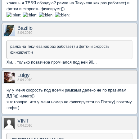
хочешь я ТЕБЯ обрадую? рамка на Текучева как раз работает) и
фотки и скорость фиксирует)))
Bazilio
8.04.2010
рамка на Текучева как раз работает) и фотки и скорость
фиксирует)))
Хм... только позавчера промчался под ней 90...
Luigy
8.04.2010
ну у меня скорость под всеми рамками далеко не по правилам
ДД )))) ничего))
я ж говорю. что у меня номер не фиксируется по Потоку) поэтому
пофиг)
VINT
8.04.2010