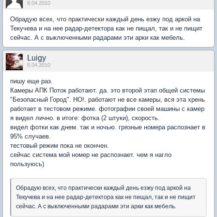
8.04.2010
Обрадую всех, что практически каждый день езжу под аркой на
Текучева и на нее радар-детектора как не пищал, так и не пищит
сейчас. А с выключенными радарами эти арки как мебель.
Luigy
8.04.2010
пишу еще раз.
Камеры АПК Поток работают. да. это второй этап общей системы
"Безопасный Город". НО!. работают не все камеры, вся эта хрень
работает в тестовом режиме. фотографии своей машины с камер
я видел лично. в итоге: фотка (2 штуки), скорость.
видел фотки как днем. так и ночью. грязные номера распознает в
95% случаев.
тестовый режим пока не окончен.
сейчас система мой номер не распознает. чем я нагло
пользуюсь)
Обрадую всех, что практически каждый день езжу под аркой на
Текучева и на нее радар-детектора как не пищал, так и не пищит
сейчас. А с выключенными радарами эти арки как мебель.