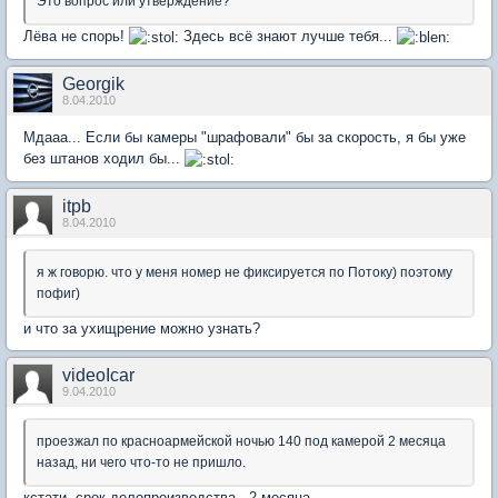
Это вопрос или утверждение?
Лёва не спорь!
Здесь всё знают лучше тебя...
Georgik
8.04.2010
Мдааа... Если бы камеры "шрафовали" бы за скорость, я бы уже
без штанов ходил бы...
itpb
8.04.2010
я ж говорю. что у меня номер не фиксируется по Потоку) поэтому
пофиг)
и что за ухищрение можно узнать?
videoIcar
9.04.2010
проезжал по красноармейской ночью 140 под камерой 2 месяца
назад, ни чего что-то не пришло.
кстати, срок делопроизводства - 2 месяца