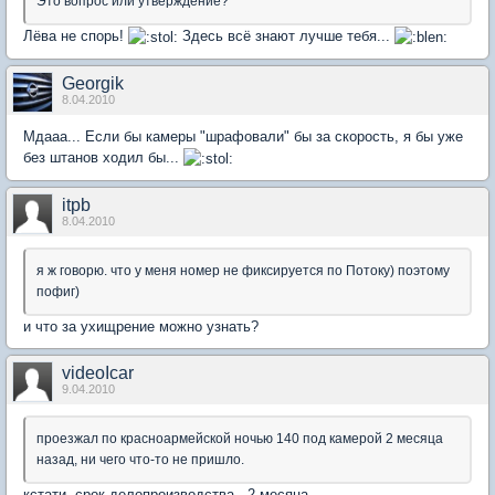
Это вопрос или утверждение?
Лёва не спорь!
Здесь всё знают лучше тебя...
Georgik
8.04.2010
Мдааа... Если бы камеры "шрафовали" бы за скорость, я бы уже
без штанов ходил бы...
itpb
8.04.2010
я ж говорю. что у меня номер не фиксируется по Потоку) поэтому
пофиг)
и что за ухищрение можно узнать?
videoIcar
9.04.2010
проезжал по красноармейской ночью 140 под камерой 2 месяца
назад, ни чего что-то не пришло.
кстати, срок делопроизводства - 2 месяца