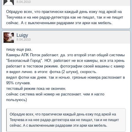
8.04.2010
Обрадую всех, что практически каждый день езжу под аркой на
Текучева и на нее радар-детектора как не пищал, так и не пищит
сейчас. А с выключенными радарами эти арки как мебель.
Luigy
8.04.2010
пишу еще раз.
Камеры АПК Поток работают. да. это второй этап общей системы
"Безопасный Город". НО!. работают не все камеры, вся эта хрень
работает в тестовом режиме. фотографии своей машины с камер
я видел лично. в итоге: фотка (2 штуки), скорость.
видел фотки как днем. так и ночью. грязные номера распознает в
95% случаев.
тестовый режим пока не окончен.
сейчас система мой номер не распознает. чем я нагло
пользуюсь)
Обрадую всех, что практически каждый день езжу под аркой на
Текучева и на нее радар-детектора как не пищал, так и не пищит
сейчас. А с выключенными радарами эти арки как мебель.