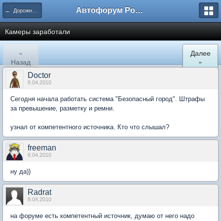
Автофорум Ростова-на-Дону
← Дорожный патруль
Камеры заработали
«
Далее
Назад
»
Doctor
8.04.2010
Сегодня начала работать система "Безопасный город". Штрафы
за превышение, разметку и ремни.
узнал от компетентного источника. Кто что слышал?
freeman
8.04.2010
ну да))
Radrat
8.04.2010
на форуме есть компетентный источник, думаю от него надо