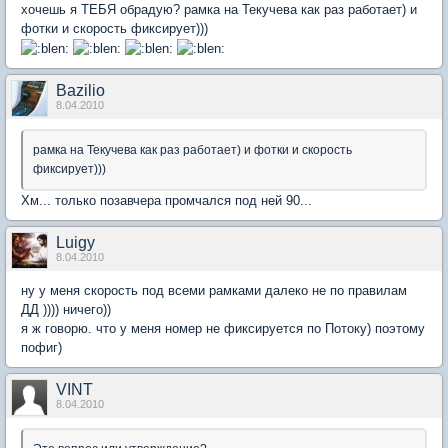
хочешь я ТЕБЯ обрадую? рамка на Текучева как раз работает) и
фотки и скорость фиксирует)))
Bazilio
8.04.2010
рамка на Текучева как раз работает) и фотки и скорость
фиксирует)))
Хм... только позавчера промчался под ней 90...
Luigy
8.04.2010
ну у меня скорость под всеми рамками далеко не по правилам
ДД )))) ничего))
я ж говорю. что у меня номер не фиксируется по Потоку) поэтому
пофиг)
VINT
8.04.2010