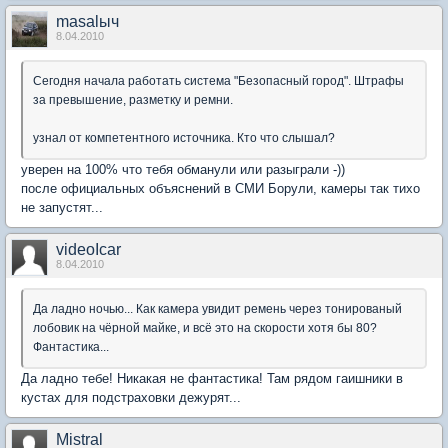
masalыч
8.04.2010
Сегодня начала работать система "Безопасный город". Штрафы
за превышение, разметку и ремни.
узнал от компетентного источника. Кто что слышал?
уверен на 100% что тебя обманули или разыграли -))
после официальных объяснений в СМИ Борули, камеры так тихо
не запустят...
videoIcar
8.04.2010
Да ладно ночью... Как камера увидит ремень через тонированый
лобовик на чёрной майке, и всё это на скорости хотя бы 80?
Фантастика...
Да ладно тебе! Никакая не фантастика! Там рядом гаишники в
кустах для подстраховки дежурят...
Mistral