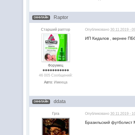
Raptor
ОФФЛАЙН
Старший раптор
Опубликовано
30.11.2019 - 0
ИП Кидалов , вернее ПБ
Форумец
46 005 Сообщений:
Авто:
Имееца
ddata
ОФФЛАЙН
Грга
Опубликовано
30.11.2019 - 1
Бразильский футболист 