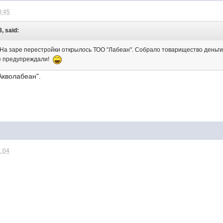
0:45
, said:
. На заре перестройки открылось ТОО "Лабеан". Собрало товарищество деньги 
же предупреждали!
Акволабеан".
1:04