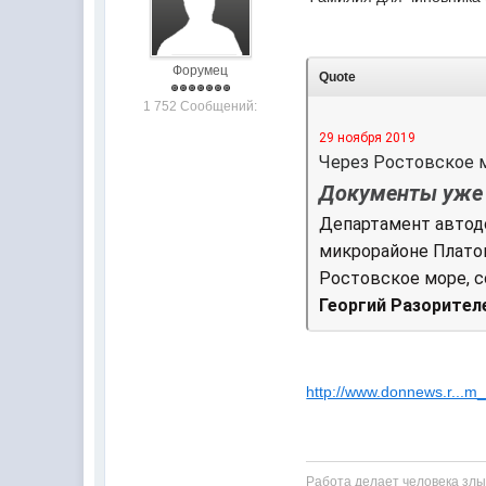
Форумец
Quote
1 752 Сообщений:
29 ноября 2019
Через Ростовское 
Документы уже 
Департамент автодо
микрорайоне Плато
Ростовское море, 
Георгий Разорител
http://www.donnews.r...
Работа делает человека злы