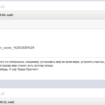
1:12
:04, said:
то-то глобальное, например, установить мир во всем мире, устроить счастье 
оторому мир станет хоть чуточку лучше.
нибудь. © сир Терри Пратчетт
1:16
8:12, said: