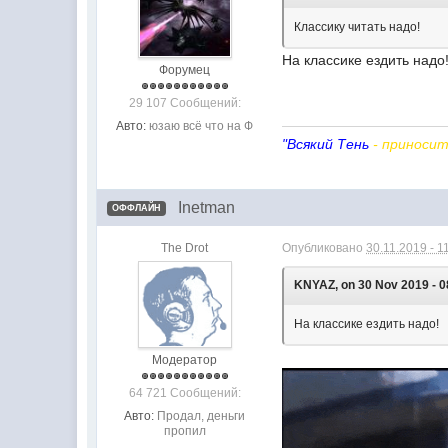
Классику читать надо!
На классике ездить надо
Форумец
29 107 Сообщений:
Авто:
юзаю всё что на Ф
"Всякий Тень
- приносит
Inetman
ОФФЛАЙН
The Drot
Опубликовано
30.11.2019 - 1
KNYAZ, on 30 Nov 2019 - 08
На классике ездить надо!
Модератор
64 721 Сообщений:
Авто:
Продал, деньги
пропил