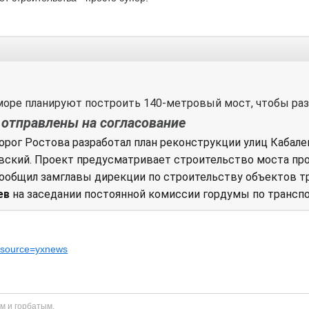
море планируют построить 140-метровый мост, чтобы раз
отправлены на согласование
рог Ростова разработал план реконструкции улиц Кабал
вский. Проект предусматривает строительство моста пр
сообщил замглавы дирекции по строительству объектов 
ев
на заседании постоянной комиссии гордумы по транспо
m_source=yxnews
м и горбатым.