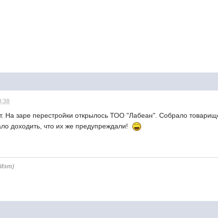
0:38
ет. На заре перестройки открылось ТОО "Лабеан". Собрало товарищес
ало доходить, что их же предупреждали!
(Мэт)