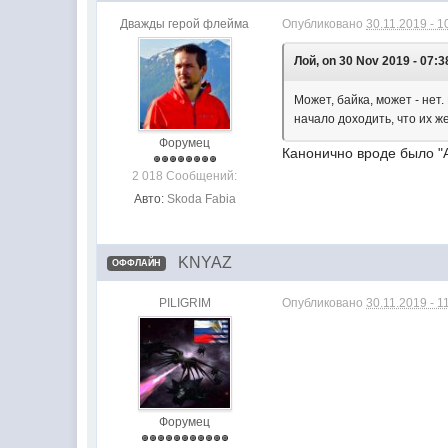
Дважды герой флейма
Опубликовано
30.11.2019 - 1
Лой, on 30 Nov 2019 - 07:38
Может, байка, может - нет
начало доходить, что их 
Форумец
Канонично вроде было "
2 018 Сообщений:
Авто:
Skoda Fabia
KNYAZ
ОФФЛАЙН
PILIGRIM
Опубликовано
30.11.2019 - 1
Форумец