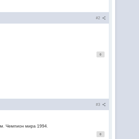
#2
0
#3
ом. Чемпион мира 1994.
0