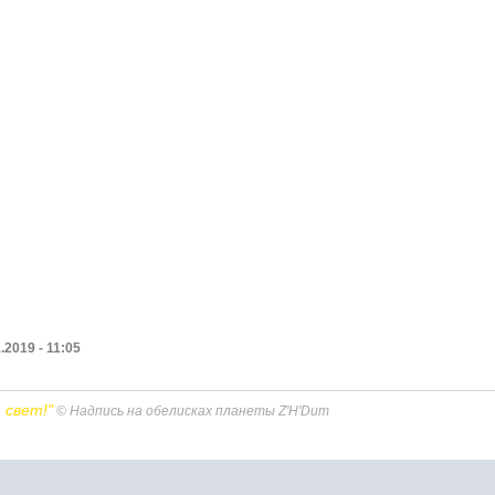
2019 - 11:05
 свет!"
©
Надпись на обелисках планеты Z'H'Dum