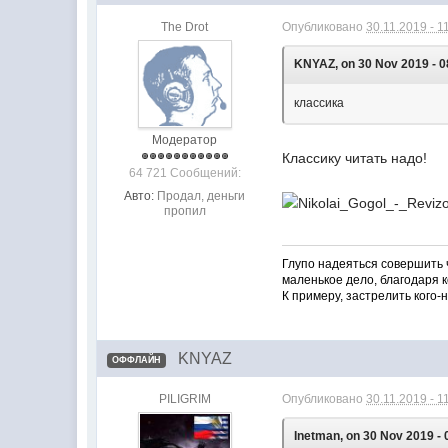
The Drot
Опубликовано
30.11.2019 - 1
KNYAZ, on 30 Nov 2019 - 08
классика
Модератор
Классику читать надо!
64 721 Сообщений:
Авто:
Продал, деньги
пропил
Глупо надеяться совершить ч
маленькое дело, благодаря к
К примеру, застрелить кого-
KNYAZ
ОФФЛАЙН
PILIGRIM
Опубликовано
30.11.2019 - 1
Inetman, on 30 Nov 2019 - 0