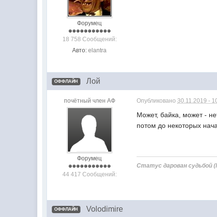
Форумец
18 758 Сообщений:
Авто:
elantra
Лой
ОФФЛАЙН
почётный член АФ
Опубликовано
30.11.2019 - 1
Может, байка, может - н
потом до некоторых нач
Форумец
Статус дарован судьбой 
44 417 Сообщений:
Volodimire
ОФФЛАЙН