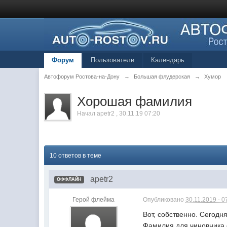
Форум
Пользователи
Календарь
Автофорум Ростова-на-Дону
→
Большая флудерская
→
Хумор
Хорошая фамилия
Начал
apetr2
,
30.11.19 07:20
10 ответов в теме
apetr2
ОФФЛАЙН
Герой флейма
Опубликовано
30.11.2019 - 0
Вот, собственно. Сегодня
Фамилия для чиновника о