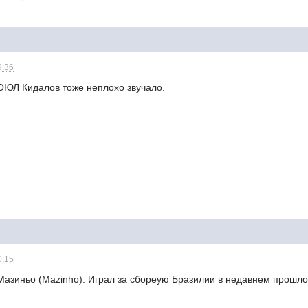
9:36
ОЮЛ Кидалов тоже неплохо звучало.
0:15
Мазиньо (Mazinho). Играл за сбореую Бразилии в недавнем прошл