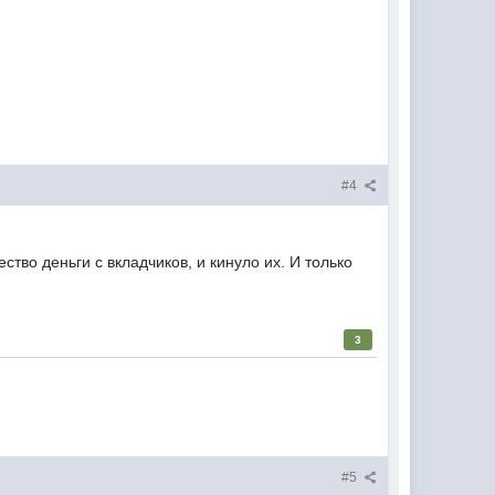
#4
тво деньги с вкладчиков, и кинуло их. И только
3
#5