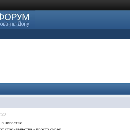
7:20
 в новостях.
т строительства - просто супер.