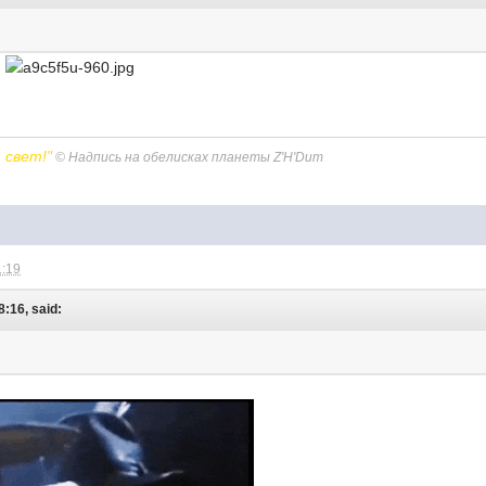
!
 свет!"
©
Надпись на обелисках планеты Z'H'Dum
1:19
:16, said: