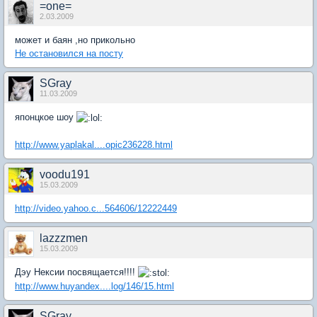
=one=
2.03.2009
может и баян ,но прикольно
Не остановился на посту
SGray
11.03.2009
японцкое шоу
http://www.yaplakal....opic236228.html
voodu191
15.03.2009
http://video.yahoo.c...564606/12222449
lazzzmen
15.03.2009
Дэу Нексии посвящается!!!!
http://www.huyandex....log/146/15.html
SGray