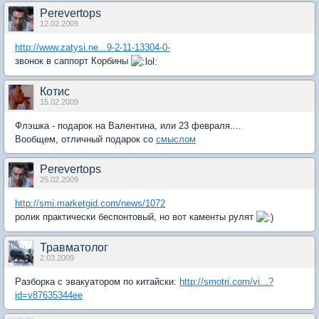
Perevertops
12.02.2009
http://www.zatysi.ne...9-2-11-13304-0-
звонок в саппорт Корбины
Котис
15.02.2009
Флэшка - подарок на Валентина, или 23 февраля....
Вообщем, отличный подарок со
смыслом
Perevertops
25.02.2009
http://smi.marketgid.com/news/1072
ролик практически беспонтовый, но вот каменты рулят
Травматолог
2.03.2009
Разборка с эвакуатором по китайски:
http://smotri.com/vi...?
id=v87635344ee