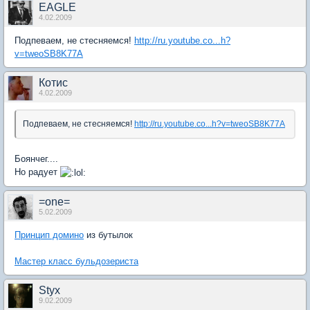
EAGLE
4.02.2009
Подпеваем, не стесняемся!
http://ru.youtube.co...h?
v=tweoSB8K77A
Котис
4.02.2009
Подпеваем, не стесняемся!
http://ru.youtube.co...h?v=tweoSB8K77A
Боянчег....
Но радует
=one=
5.02.2009
Принцип домино
из бутылок
Мастер класс бульдозериста
Styx
9.02.2009