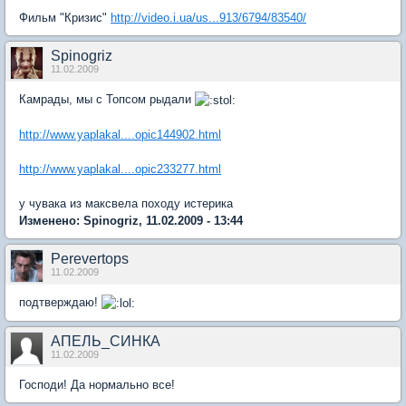
Фильм "Кризис"
http://video.i.ua/us...913/6794/83540/
Spinogriz
11.02.2009
Камрады, мы с Топсом рыдали
http://www.yaplakal....opic144902.html
http://www.yaplakal....opic233277.html
у чувака из максвела походу истерика
Изменено: Spinogriz, 11.02.2009 - 13:44
Perevertops
11.02.2009
подтверждаю!
АПЕЛЬ_СИНКА
11.02.2009
Господи! Да нормально все!