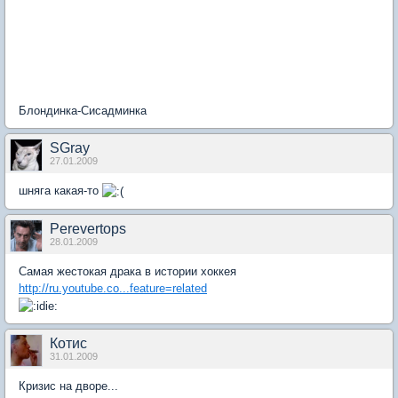
Блондинка-Сисадминка
SGray
27.01.2009
шняга какая-то
Perevertops
28.01.2009
Самая жестокая драка в истории хоккея
http://ru.youtube.co...feature=related
Котис
31.01.2009
Кризис на дворе...