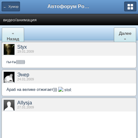
Автофорум Ростова-на-Дону
← Хумор
видео/анимация
«
Далее
Назад
»
Styx
19.01.2009
гы-гы)))))))
Энер
24.01.2009
Араб на велике отжигает)))
Allysja
27.01.2009