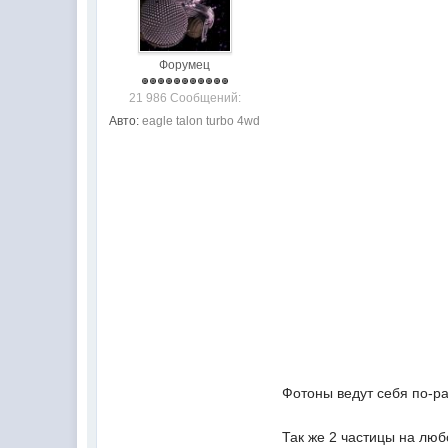
Форумец
21 986 Сообщений:
Авто:
eagle talon turbo 4wd
Фотоны ведут себя по-ра
Так же 2 частицы на люб