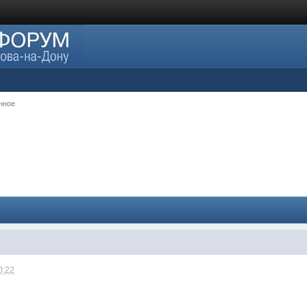
нное
0:22