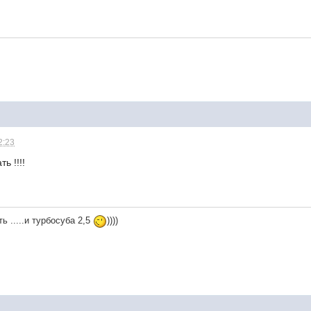
2:23
ь !!!!
ь .....и турбосуба 2,5
))))