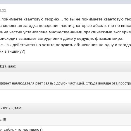
4:32
вы понимаете квантовую теорию… то вы не понимаете квантовую тео
ка сплошная загадка поведения частиц, которые абсолютно не впис
ении частиц установлена множественными практическими эксперимен
роисходит вызывает затруднения даже у ведущих физиков мира.
с - вы действительно хотите получить объяснения на одну и загад
ик в тишину?)
:27, said:
 эффект наблюдателя рвет связь с другой частицей. Откуда вообще эта прост
- 09:23, said:
!!!!
ля себя, что наливают)