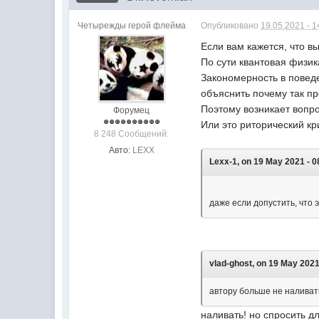
Четырежды герой флейма
Опубликовано
19.05.2021 - 1
Если вам кажется, что 
По сути квантовая физи
Закономерность в повед
объяснить почему так п
Поэтому возникает вопро
Форумец
Или это риторический кр
8 248 Сообщений:
Авто:
LEXX
Lexx-1, on 19 May 2021 - 08
даже если допустить, что
vlad-ghost, on 19 May 2021 
автору больше не наливать 
наливать! но спросить д