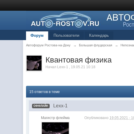
Форум
Пользователи
Календарь
Автофорум Ростова-на-Дону
→
Большая флудерская
→
Непозна
Квантовая физика
Начал
Lexx-1
,
19.05.21 10:18
15 ответов в теме
Lexx-1
ОФФЛАЙН
Магистр флейма
Опубликовано
19.05.2021 - 1