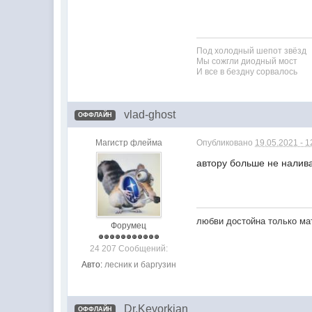
Под холодный шепот звёзд
Мы сожгли диодный мост
И все в бездну сорвалось
vlad-ghost
ОФФЛАЙН
Магистр флейма
Опубликовано
19.05.2021 - 1
автору больше не наливат
любви достойна только мат
Форумец
24 207 Сообщений:
Авто:
лесник и баргузин
Dr.Kevorkian
ОФФЛАЙН