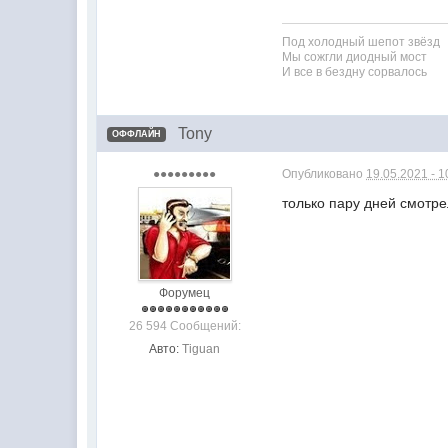
Под холодный шепот звёзд
Мы сожгли диодный мост
И все в бездну сорвалось
Tony
ОФФЛАЙН
●●●●●●●●●
Опубликовано
19.05.2021 - 1
только пару дней смотре
Форумец
26 594 Сообщений:
Авто:
Tiguan