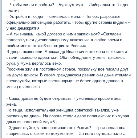
– Чтобы сняли с работы? – Буркнул муж. – Либералам-то Госдеп
платит…
– Устройся в Госдеп, - оживилась жена. – Теперь разрешают
официально оппозицией работать, чтобы другие страны видели –
у нас демократия.
– А ты знаешь, какой договор с ними заключают? «Согласен
подвергнуться дисциплинарному наказанию в любое время в
любом месте от любого патриота России».
В дверь позвонили. Александр Иванович и его жена вскочили и
стали поспешно одеваться. Оба побледнели, у жены тряслись
руки, у мужа дёргалось веко.
Россияне жили в постоянном страхе, поскольку все писали друг
на друга доносы. В своём гражданском рвении они даже утомили
спецслужбы, которые ввели норму: не более одного доноса в
месяц с человека.
- Саша, давай не будем открывать, - умоляюще прошептала
жена.
Но тёща, исполнительная женщина советской закалки, уже
распахнула дверь. На пороге стояли двое полицейских и хмурая
дама из налоговой службы.
- Здравствуйте, у вас проживает кот Рыжик? – Произнесла она,
сверившись с каким-то документом. – За него неуплата налога –