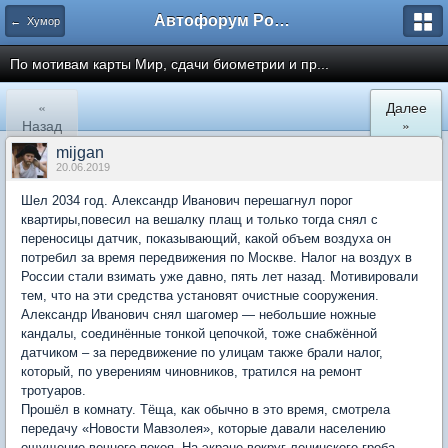
Автофорум Ростова-на-Дону
← Хумор
По мотивам карты Мир, сдачи биометрии и пр...
«
Далее
Назад
»
mijgan
20.06.2019
Шел 2034 год. Александр Иванович перешагнул порог
квартиры,повесил на вешалку плащ и только тогда снял с
переносицы датчик, показывающий, какой объем воздуха он
потребил за время передвижения по Москве. Налог на воздух в
России стали взимать уже давно, пять лет назад. Мотивировали
тем, что на эти средства установят очистные сооружения.
Александр Иванович снял шагомер — небольшие ножные
кандалы, соединённые тонкой цепочкой, тоже снабжённой
датчиком – за передвижение по улицам также брали налог,
который, по уверениям чиновников, тратился на ремонт
тротуаров.
Прошёл в комнату. Тёща, как обычно в это время, смотрела
передачу «Новости Мавзолея», которые давали населению
ощущение вечного покоя. На экране вокруг ленинского гроба