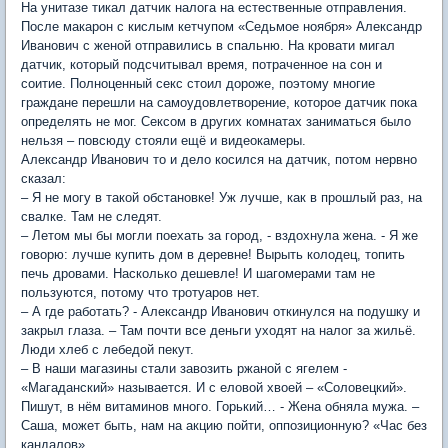
На унитазе тикал датчик налога на естественные отправления.
После макарон с кислым кетчупом «Седьмое ноября» Александр
Иванович с женой отправились в спальню. На кровати мигал
датчик, который подсчитывал время, потраченное на сон и
соитие. Полноценный секс стоил дороже, поэтому многие
граждане перешли на самоудовлетворение, которое датчик пока
определять не мог. Сексом в других комнатах заниматься было
нельзя – повсюду стояли ещё и видеокамеры.
Александр Иванович то и дело косился на датчик, потом нервно
сказал:
– Я не могу в такой обстановке! Уж лучше, как в прошлый раз, на
свалке. Там не следят.
– Летом мы бы могли поехать за город, - вздохнула жена. - Я же
говорю: лучше купить дом в деревне! Вырыть колодец, топить
печь дровами. Насколько дешевле! И шагомерами там не
пользуются, потому что тротуаров нет.
– А где работать? - Александр Иванович откинулся на подушку и
закрыл глаза. – Там почти все деньги уходят на налог за жильё.
Люди хлеб с лебедой пекут.
– В наши магазины стали завозить ржаной с ягелем -
«Магаданский» называется. И с еловой хвоей – «Соловецкий».
Пишут, в нём витаминов много. Горький… - Жена обняла мужа. –
Саша, может быть, нам на акцию пойти, оппозиционную? «Час без
кандалов».