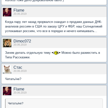
Колхоз тоже дело добровольное было )
Flame
20.06.2019
Когда пару лет назад прорвался скандал о продаже данных ДНК-
анализов россиян в США по заказу ЦРУ и ФБР, наш Солнцеликий
успокаивал россиян, что все в порядке и нечего кипишевать...
Dimoc072
20.06.2019
Зачем делать отдельную тему
Можно было разместить в
Типа Рассказики.
Стас
20.06.2019
Читать/не?
Flame
20.06.2019
Читать/не?