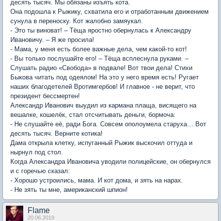
десять тысяч. Мы обязаны изъять кота.
Она подошла к Рыжику, схватила его и отработанным движением
сунула в переноску. Кот жалобно замяукал.
- Это ты виноват! – Тёща яростно обернулась к Александру
Ивановичу. – Я же просила!
- Мама, у меня есть более важные дела, чем какой-то кот!
- Вы только послушайте его! – Тёща всплеснула руками. –
Слушать радио «Свобода» в подвале! Вот твои дела! Стихи
Быкова читать под одеялом! На это у него время есть! Ругает
наших благодетелей Вротимгербов! И главное - не верит, что
президент бессмертен!
Александр Иванович выудил из кармана плаща, висящего на
вешалке, кошелёк, стал отсчитывать деньги, бормоча:
- Не слушайте её, ради Бога. Совсем ополоумела старуха… Вот
десять тысяч. Верните котика!
Дама открыла клетку, испуганный Рыжик выскочил оттуда и
нырнул под стол.
Когда Александра Ивановича уводили полицейские, он обернулся
и с горечью сказал:
- Хорошо устроились, мама. И кот дома, и зять на нарах.
- Не зять ты мне, американский шпион!
Flame
20.06.2019