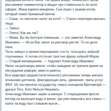
расхаживал комментатор и вещал про стабильность во всех
сферах. Жена варила макароны. Сын играл с рыжим котом,
который ловил бумажный бантик.
— Саша, ты заплатил налог на кота? — Строго поинтересовалась
тёща.
— Забыл.
— Опять! Как же так?
— Мама, Вы бы болтали поменьше, — зло заметил Александр
Иванович. — Из-за Вас налог за разговор растёт. То ли дело
папа.
Тесть кивнул и прожестикулировал что-то, пользуясь азбукой
глухонемых. А потом отстучал тростью фразу азбукой Морзе.
— Старый матерщинник, — подумал Александр Иванович.
Налог на разговоры ввели, чтобы граждане не тратили время на
обсуждение реформ, вместо работы.
Вся квартира среднестатистического россиянина теперь мигала
огоньками датчиков, фиксирующих речь, движения, траты услуг
ЖКХ. Их поставляла государству семья олигархов Вротимгерб —
друзья Того, Кого Нельзя Называть.
Александр Иванович зашёл в ванную. С отвращением бросил
взгляд на мыльную воду в ванне, где уже помылась вся семья —
налог на воду был слишком высок....