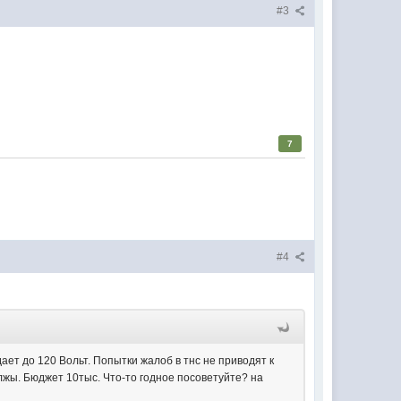
#3
7
#4
ет до 120 Вольт. Попытки жалоб в тнс не приводят к
лжы. Бюджет 10тыс. Что-то годное посоветуйте? на