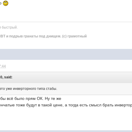
но
и быстрый.
ВТ и подрыв гранаты под днищем. (с) грамотный
7:44
0, said:
это уже инверторного типа стабы.
тобы всё было прям ОК. Ну те же
нчатые тоже будут в такой цене, а тогда есть смысл брать инвертор