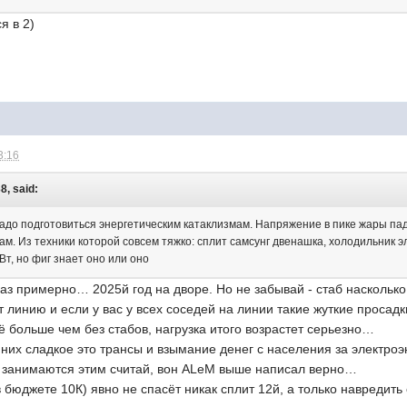
я в 2)
3:16
8, said:
адо подготовиться энергетическим катаклизмам. Напряжение в пике жары пада
м. Из техники которой совсем тяжко: сплит самсунг двенашка, холодильник э
Вт, но фиг знает оно или оно
аз примерно… 2025й год на дворе. Но не забывай - стаб насколько
 линию и если у вас у всех соседей на линии такие жуткие просадки
 больше чем без стабов, нагрузка итого возрастет серьезно…
 них сладкое это трансы и взымание денег с населения за электроэ
 занимаются этим считай, вон ALeM выше написал верно…
(в бюджете 10К) явно не спасёт никак сплит 12й, а только навредит