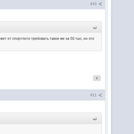
#10
ожет от спортлото требовать такое же за 50 тыс, но это
0
#11