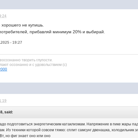
9:24
о хорошего не купишь.
потребителей, прибавляй минимум 20% и выбирай.
.2025 - 19:27
неосознанно творить глупости.
елают осознанно и с удовольствием (с)
l2000
1:19
8, said:
адо подготовиться энергетическим катаклизмам. Напряжение в пике жары пада
м. Из техники которой совсем тяжко: сплит самсунг двенашка, холодильник э
Вт, но фиг знает оно или оно