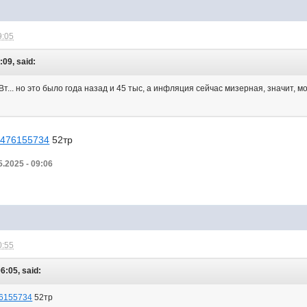
9:05
:09, said:
Вт... но это было года назад и 45 тыс, а инфляция сейчас мизерная, значит, м
3tr476155734
52тр
5.2025 - 09:06
0:55
06:05, said:
476155734
52тр