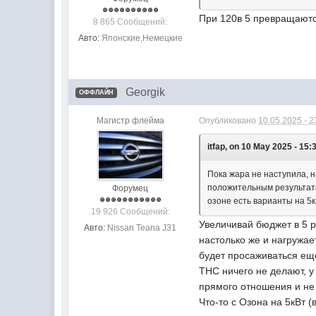
При 120в 5 превращаютс
8 865 Сообщений:
Авто:
Японские,Немецкие
Georgik
ОФФЛАЙН
Магистр флейма
Опубликовано
10.05.2025 - 2
itfap, on 10 May 2025 - 15:3
Пока жара не наступила, н
положительным результата
Форумец
озоне есть варианты на 5к
19 926 Сообщений:
Увеличивай бюджет в 5 р
Авто:
Nissan Teana J31
настолько же и нагружает
будет просаживаться ещё
ТНС ничего не делают, у
прямого отношения и не
Что-то с Озона на 5кВт 