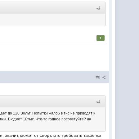
1
#8
ет до 120 Вольт. Попытки жалоб в тнс не приводят к
лжы. Бюджет 10тыс. Что-то годное посоветуйте? на
я, значит, может от спортлото требовать такое же