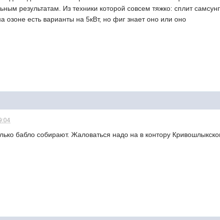
ьным результатам. Из техники которой совсем тяжко: сплит самсун
а озоне есть варианты на 5кВт, но фиг знает оно или оно
9:04
олько бабло собирают. Жаловаться надо на в контору Кривошлыкско