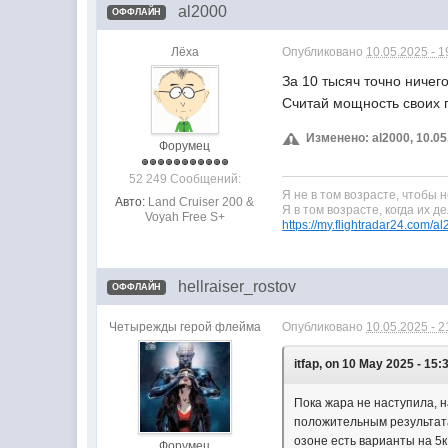
al2000
ОФФЛАЙН
Лёха
Опубликовано
10.05.2025 - 1
За 10 тысяч точно ничег
Считай мощность своих 
Изменено: al2000, 10.05
Форумец
52 249 Сообщений:
Я не в том возрасте, чтобы 
Авто:
Land Cruiser 200 &
Я в том возрасте, когда их д
Voyah Free S+
https://my.flightradar24.com/a
hellraiser_rostov
ОФФЛАЙН
Четырежды герой флейма
Опубликовано
10.05.2025 - 2
itfap, on 10 May 2025 - 15:3
Пока жара не наступила, н
положительным результата
озоне есть варианты на 5к
Форумец