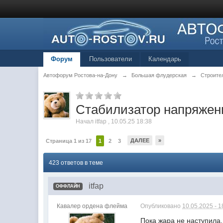
Форум
Пользователи
Календарь
Автофорум Ростова-на-Дону
→
Большая флудерская
→
Строите
Стабилизатор напряжен
Начал
itfap
,
10.05.25 18:38
ДАЛЕЕ
»
Страница 1 из 17
1
2
3
423 ответов в теме
itfap
ОФФЛАЙН
Кавалер ордена флейма
Опубликовано
10.05.2025 - 1
Пока жара не наступила,