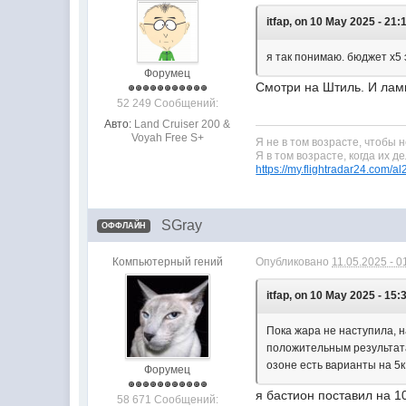
itfap, on 10 May 2025 - 21:1
я так понимаю. бюджет х5 
Форумец
Смотри на Штиль. И ламп
52 249 Сообщений:
Авто:
Land Cruiser 200 &
Voyah Free S+
Я не в том возрасте, чтобы 
Я в том возрасте, когда их д
https://my.flightradar24.com/a
SGray
ОФФЛАЙН
Компьютерный гений
Опубликовано
11.05.2025 - 0
itfap, on 10 May 2025 - 15:3
Пока жара не наступила, н
положительным результата
озоне есть варианты на 5к
Форумец
я бастион поставил на 10
58 671 Сообщений: