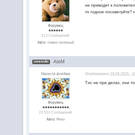
не приводят к положител
то годное посоветуйте? н
Форумец
513 Сообщений:
Авто:
темно-зеленый
AleM
ОФФЛАЙН
Магистр флейма
Опубликовано
10.05.2025 - 1
Тнс не при делах, они т
Форумец
23 551 Сообщений:
Авто:
Рено