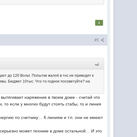
1
#5
ет до 120 Вольт. Попытки жалоб в тнс не приводят к
лжы. Бюджет 10тыс. Что-то годное посоветуйте? на
 вытягивает наряжение в твоем доме - считай что
, то если у многих будут стоять стабы, то и линия
нергию по счетчику… К линиям и т.п. они не имеют
ь серьезно может технике в доме остальной… И это