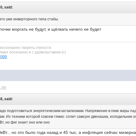
0, said:
это уже инверторного типа стабы.
очки моргать не будут, и щёлкать ничего не будет
неосознанно творить глупости.
елают осознанно и с удовольствием (с)
l2000
1:09
8, said:
адо подготовиться энергетическим катаклизмам. Напряжение в пике жары пада
м. Из техники которой совсем тяжко: сплит самсунг двенашка, холодильник э
Вт, но фиг знает оно или оно
кВт... но это было года назад и 45 тыс, а инфляция сейчас мизерна