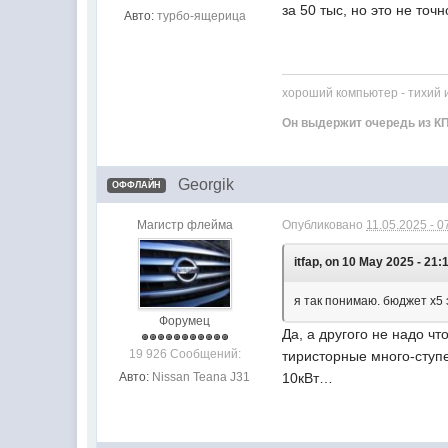
за 50 тыс, но это не точ
Авто:
турбо-ящерица
хороший компьютер - тихий 
Он выдержит очередь из КП
Georgik
ОФФЛАЙН
Магистр флейма
Опубликовано
11.05.2025 - 0
itfap, on 10 May 2025 - 21:1
я так понимаю. бюджет х5 
Форумец
Да, а другого не надо ч
19 926 Сообщений:
тиристорные много-ступе
10кВт…
Авто:
Nissan Teana J31