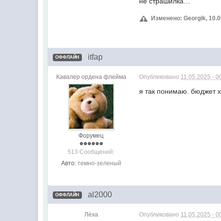
не страшилка…
Изменено: Georgik, 10.0
itfap
ОФФЛАЙН
Кавалер ордена флейма
Опубликовано
11.05.2025 - 0
я так понимаю. бюджет х
Форумец
513 Сообщений:
Авто:
темно-зеленый
al2000
ОФФЛАЙН
Лёха
Опубликовано
11.05.2025 - 0