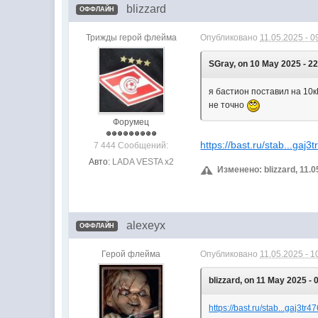
blizzard
ОФФЛАЙН
Трижды герой флейма
Опубликовано
11.05.2025 - 0
SGray, on 10 May 2025 - 22
я бастион поставил на 10к
не точно
Форумец
https://bast.ru/stab...gaj
7 444 Сообщений:
Авто:
LADA VESTA х2
Изменено: blizzard, 11.0
alexeyx
ОФФЛАЙН
Герой флейма
Опубликовано
11.05.2025 - 1
blizzard, on 11 May 2025 - 
https://bast.ru/stab...gaj3tr