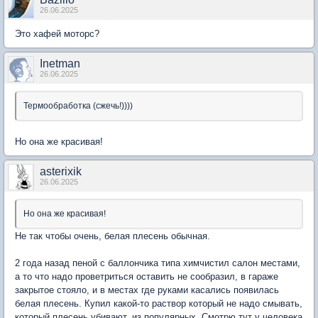
26.06.2025
Это хафей моторс?
Inetman
26.06.2025
Термообработка (сжечь!))))
Но она же красивая!
asterixik
26.06.2025
Но она же красивая!
Не так чтобы очень, белая плесень обычная.
2 года назад пеной с баллончика типа химчистил салон местами,
а то что надо проветриться оставить не сообразил, в гараже
закрытое стояло, и в местах где руками касались появилась
белая плесень. Купил какой-то раствор который не надо смывать,
который плесень убивают, из популярных. Смотрю тут у человека