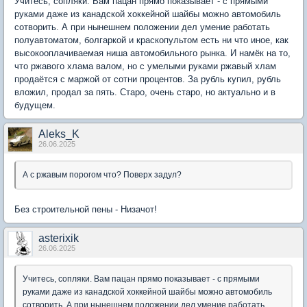
Учитесь, сопляки. Вам пацан прямо показывает - с прямыми
руками даже из канадской хоккейной шайбы можно автомобиль
сотворить. А при нынешнем положении дел умение работать
полуавтоматом, болгаркой и краскопультом есть ни что иное, как
высокооплачиваемая ниша автомобильного рынка. И намёк на то,
что ржавого хлама валом, но с умелыми руками ржавый хлам
продаётся с маржой от сотни процентов. За рубль купил, рубль
вложил, продал за пять. Старо, очень старо, но актуально и в
будущем.
Aleks_K
26.06.2025
А с ржавым порогом что? Поверх задул?
Без строительной пены - Низачот!
asterixik
26.06.2025
Учитесь, сопляки. Вам пацан прямо показывает - с прямыми
руками даже из канадской хоккейной шайбы можно автомобиль
сотворить. А при нынешнем положении дел умение работать