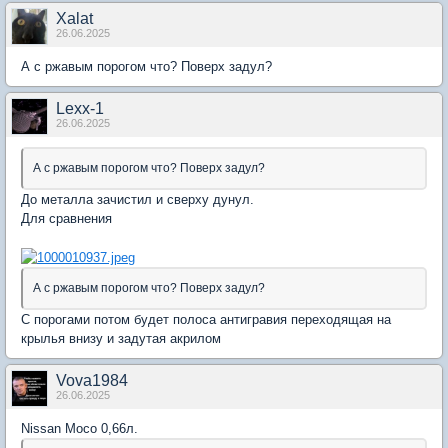
Xalat
26.06.2025
А с ржавым порогом что? Поверх задул?
Lexx-1
26.06.2025
А с ржавым порогом что? Поверх задул?
До металла зачистил и сверху дунул.
Для сравнения
А с ржавым порогом что? Поверх задул?
С порогами потом будет полоса антигравия переходящая на
крылья внизу и задутая акрилом
Vova1984
26.06.2025
Nissan Moco 0,66л.