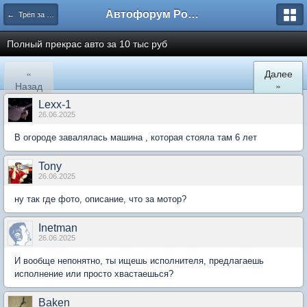
Автофорум Ростова-на-Дону
← Трёп за машины
Полный прекрас авто за 10 тыс руб
«
Далее
Назад
»
Lexx-1
26.06.2025
В огороде завалялась машина , которая стояла там 6 лет
Tony
26.06.2025
ну так где фото, описание, что за мотор?
Inetman
26.06.2025
И вообще непонятно, ты ищешь исполнителя, предлагаешь
исполнение или просто хвастаешься?
Baken