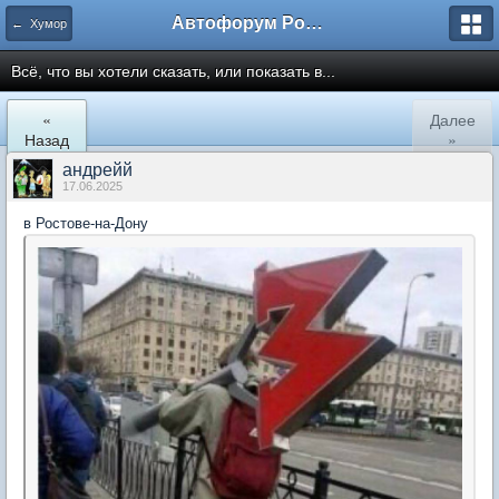
Автофорум Ростова-на-Дону
← Хумор
Всё, что вы хотели сказать, или показать в...
«
Далее
Назад
»
андрейй
17.06.2025
в Ростове-на-Дону