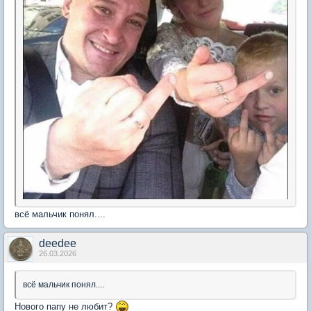
всё мальчик понял....
deedee
26.03.2026
всё мальчик понял....
Нового папу не любит?