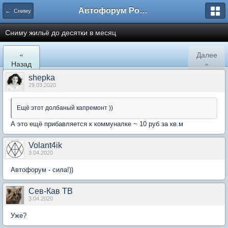
Автофорум Ростова-на-Дону
← Сниму
Сниму жильё до десятки в месяц
«
Далее
Назад
»
shepka
29.03.2020
Ещё этот долбаный капремонт ))
А это ещё прибавляется к коммуналке ~ 10 руб за кв.м
Volant4ik
3.04.2020
Автофорум - сила!))
Сев-Кав ТВ
3.04.2020
Уже?