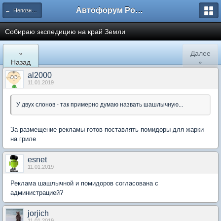
Автофорум Ростова-на-Дону
← Непознанное
Собираю экспедицию на край Земли
«
Далее
Назад
»
al2000
11.01.2019
У двух слонов - так примерно думаю назвать шашлычную...
За размещение рекламы готов поставлять помидоры для жарки
на гриле
esnet
11.01.2019
Реклама шашлычной и помидоров согласована с
администрацией?
jorjich
11.01.2019