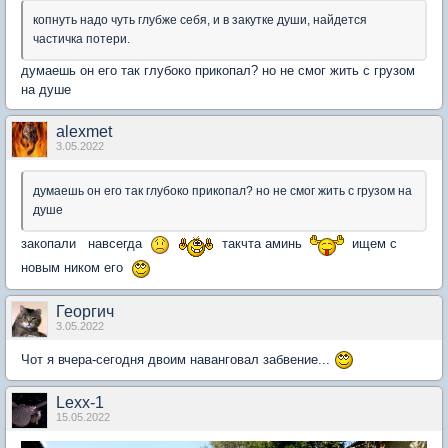
копнуть надо чуть глубже себя, и в закутке души, найдется
частичка потери.
думаешь он его так глубоко прикопал? но не смог жить с грузом
на душе
alexmet
3.05.2022
думаешь он его так глубоко прикопал? но не смог жить с грузом на
душе
закопали навсегда
такчта аминь
ищем с
новым ником его
Георгич
3.05.2022
Чот я вчера-сегодня двоим наванговал забвение...
Lexx-1
15.05.2022