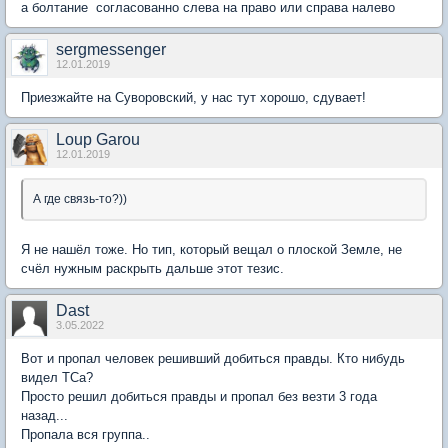
а болтание согласованно слева на право или справа налево
sergmessenger
12.01.2019
Приезжайте на Суворовский, у нас тут хорошо, сдувает!
Loup Garou
12.01.2019
А где связь-то?))
Я не нашёл тоже. Но тип, который вещал о плоской Земле, не
счёл нужным раскрыть дальше этот тезис.
Dast
3.05.2022
Вот и пропал человек решивший добиться правды. Кто нибудь
видел ТСа?
Просто решил добиться правды и пропал без везти 3 года
назад...
Пропала вся группа..