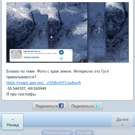
Близко по теме. Фото с края земли. Интересно это Гугл
прикалывается?
https://maps.app.goo...z5ABmhYLnu4psr6
-55.544107, -69.265949
Я про геоглифы.
Поделиться
Поделиться
«
Далее
Назад
»
Полная версия
Русский