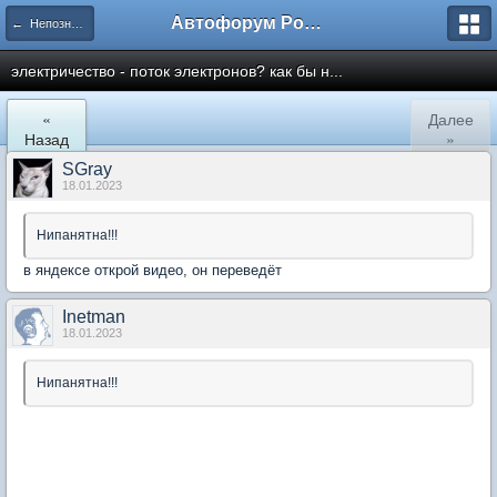
Автофорум Ростова-на-Дону
← Непознанное
электричество - поток электронов? как бы н...
«
Далее
Назад
»
SGray
18.01.2023
Нипанятна!!!
в яндексе открой видео, он переведёт
Inetman
18.01.2023
Нипанятна!!!