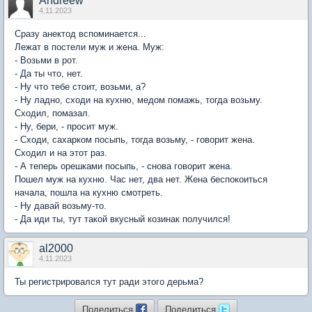
Andreew
4.11.2023
Сразу анектод вспоминается...
Лежат в постели муж и жена. Муж:
- Возьми в рот.
- Да ты что, нет.
- Ну что тебе стоит, возьми, а?
- Ну ладно, сходи на кухню, медом помажь, тогда возьму.
Сходил, помазал.
- Ну, бери, - просит муж.
- Сходи, сахарком посыпь, тогда возьму, - говорит жена.
Сходил и на этот раз.
- А теперь орешками посыпь, - снова говорит жена.
Пошел муж на кухню. Час нет, два нет. Жена беспокоиться
начала, пошла на кухню смотреть.
- Ну давай возьму-то.
- Да иди ты, тут такой вкусный козинак получился!
al2000
4.11.2023
Ты регистрировался тут ради этого дерьма?
Поделиться
Поделиться