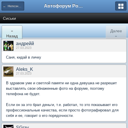
Автофорум Ростова-на-Дону
← Непознанное
Сиськи
«
Далее
Назад
»
андрейй
27.03.2023
Саня, кидай в личку
Aleks_K
27.03.2023
В здравом уме и светлой памяти ни одна девушка не разрешит
выставлять свои обнаженные фото на форуме, поэтому
телефона не будет.
Если он за это брал деньги, т.е. работал, то это показывает его
профессиональные качества, если просто фотографировал для
себя и ее, говорит о его порядочности.
SGray