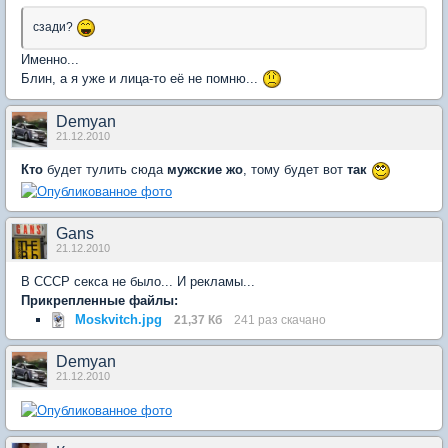
сзади?
Именно...
Блин, а я уже и лица-то её не помню...
Demyan
21.12.2010
Кто
будет тулить сюда
мужские жо
, тому будет вот
так
Gans
21.12.2010
В СССР секса не было... И рекламы...
Прикрепленные файлы:
Moskvitch.jpg
21,37 Кб
241 раз скачано
Demyan
21.12.2010