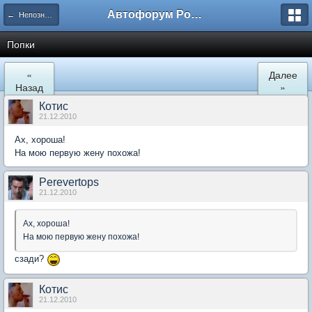
Автофорум Ростова-на-Дону
← Непознанное
Попки
«
Далее
Назад
»
Котис
21.12.2010
Ах, хороша!
На мою первую жену похожа!
Perevertops
21.12.2010
Ах, хороша!
На мою первую жену похожа!
сзади?
Котис
21.12.2010