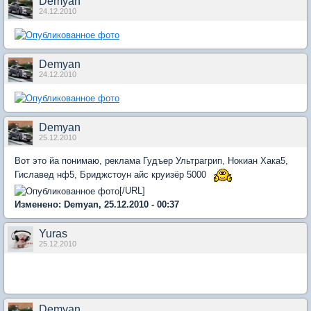
Demyan
24.12.2010
Demyan
24.12.2010
Demyan
25.12.2010
Вот это йа понимаю, реклама Гудъер Ультрагрип, Нокиан Хака5,
Гиславед нф5, Бриджстоун айс круизёр 5000
[/URL]
Изменено: Demyan, 25.12.2010 - 00:37
Yuras
25.12.2010
Demyan