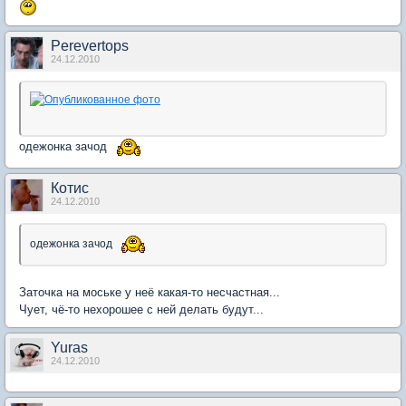
Perevertops
24.12.2010
одежонка зачод
Котис
24.12.2010
одежонка зачод
Заточка на моське у неё какая-то несчастная...
Чует, чё-то нехорошее с ней делать будут...
Yuras
24.12.2010