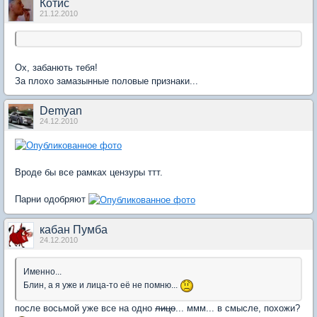
Котис
21.12.2010
Ох, забанють тебя!
За плохо замазынные половые признаки...
Demyan
24.12.2010
Вроде бы все рамках цензуры ттт.
Парни одобряют
кабан Пумба
24.12.2010
Именно...
Блин, а я уже и лица-то её не помню...
после восьмой уже все на одно
лицо
... ммм... в смысле, похожи?