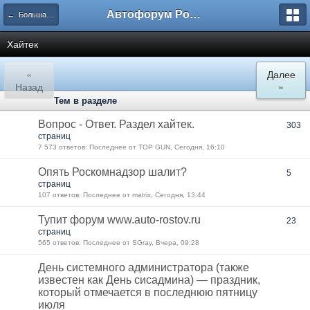
Автофорум Ростова-на-Дону
← Большая флудерская
Хайтек
«
Далее
Назад
»
Тем в разделе
Вопрос - Ответ. Раздел хайтек.
303
страниц
7 573 ответов: Последнее от TOP GUN, Сегодня, 16:10
Опять Роскомнадзор шалит?
5
страниц
107 ответов: Последнее от matrix, Сегодня, 13:44
Тупит форум www.auto-rostov.ru
23
страниц
565 ответов: Последнее от SGray, Вчера, 09:28
День системного администратора (также
известен как День сисадмина) — праздник,
который отмечается в последнюю пятницу
июля