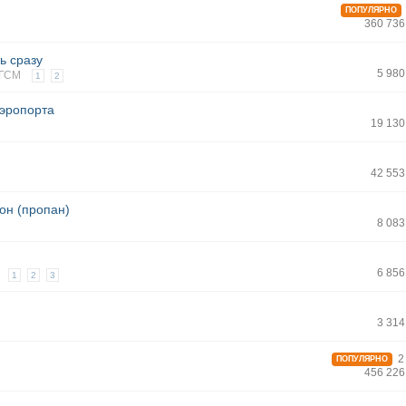
ПОПУЛЯРНО
360 736
ь сразу
5 98
ГСМ
1
2
аэропорта
19 130
42 553
он (пропан)
8 08
6 85
1
2
3
3 31
2 
ПОПУЛЯРНО
456 226