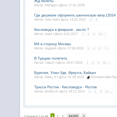
ЖД билеты
Автор: mishgan • Дата:
17.01.2026
Где дешевле оформить шенгенскую визу (2024 
Автор: John Galt • Дата:
14.02.2024
1
2
Кисловодск в феврале , кисло ?
Автор: matiz • Дата:
6.02.2017
1
2
3
13 →
М4 в сторону Москвы
Автор: Aндpeй • Дата:
27.08.2016
1
2
3
7 →
В Турцию полететь.
Автор: Смысл • Дата:
29.07.2018
1
2
3
51 →
Бурятия, Улан-Уде, Иркутск, Байкал
Автор: Aleks_K • Дата:
31.08.2024
Путешествия Пр
Трасса Ростов - Кисловодск - Ростов
Автор: doctor13 • Дата:
29.12.2014
1
2
3
13 →
ДАЛЕЕ
»
Страница 1 из 44
1
2
3