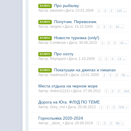
Про рыбалку
ВАЖНО
Автор: alexmet • Дата:
23.01.2009
1
2
3
145 →
Попутчик. Перевозчик.
ВАЖНО
Автор: sergeiz • Дата:
15.10.2009
1
2
3
40 →
Новости туризма (only!)
ВАЖНО
Автор: Comtesse • Дата:
30.06.2010
1
2
3
43 →
Про охоту
ВАЖНО
Автор: Reyngard • Дата:
1.10.2009
1
2
3
13 →
Покатушки на джипах и пикапах
ВАЖНО
Автор: madmax26 • Дата:
13.01.2009
1
2
3
60 →
Места отдыха на черном море
Автор: Anton111111 • Дата:
27.06.2011
1
2
3
164
Дорога на Юга. ФЛУД ПО ТЕМЕ
Автор: Grey_rnd • Дата:
20.06.2012
1
2
3
329 →
Горнолыжка 2020-2024
Автор: _alexr_ • Дата:
20.09.2019
1
2
3
96 →