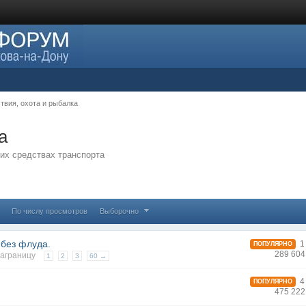
твия, охота и рыбалка
а
гих средствах транспорта
По числу просмотров
Выборочно
 без флуда.
1 
ПОПУЛЯРНО
289 604
заграницу
1
2
3
60 →
4 
ПОПУЛЯРНО
475 222