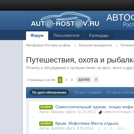
Форум
Пользователи
Календарь
Автофорум Ростова-на-Дону
→
Большая флудерская
→
Путешес
Путешествия, охота и рыбалк
Отчеты и обсуждения о путешествиях на авто, мото и дру
ДАЛЕЕ
»
Страница 1 из 44
1
2
3
По дате обновления
По дате создания
По числу ответов
Самостоятельный туризм, только инфа
ВАЖНО
Автор: Марика • Дата:
11.10.2013
самостоятельно 
Крым. Инфотема.Места отдыха.
ВАЖНО
Автор: don606 • Дата:
9.06.2014
1
2
3
179 →