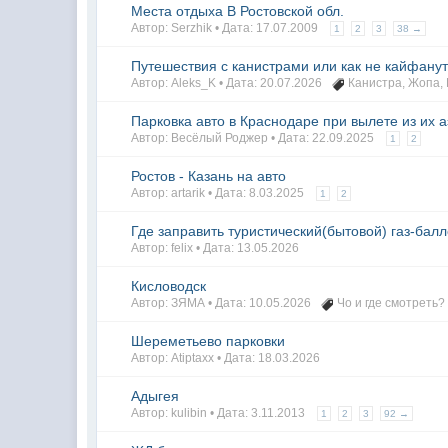
Места отдыха В Ростовской обл.
Автор: Serzhik • Дата:
17.07.2009
1
2
3
38 →
Путешествия с канистрами или как не кайфанут
Автор: Aleks_K • Дата:
20.07.2026
Канистра
,
Жопа
,
Парковка авто в Краснодаре при вылете из их 
Автор: Весёлый Роджер • Дата:
22.09.2025
1
2
Ростов - Казань на авто
Автор: artarik • Дата:
8.03.2025
1
2
Где заправить туристический(бытовой) газ-балл
Автор: felix • Дата:
13.05.2026
Кисловодск
Автор: ЗЯМА • Дата:
10.05.2026
Чо и где смотреть?
Шереметьево парковки
Автор: Atiptaxx • Дата:
18.03.2026
Адыгея
Автор: kulibin • Дата:
3.11.2013
1
2
3
92 →