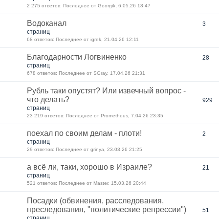
2 275 ответов: Последнее от Georgik, 6.05.26 18:47
Водоканал
3
страниц
68 ответов: Последнее от igrek, 21.04.26 12:11
Благодарности Логвиненко
28
страниц
678 ответов: Последнее от SGray, 17.04.26 21:31
Рубль таки опустят? Или извечный вопрос -
что делать?
929
страниц
23 219 ответов: Последнее от Prometheus, 7.04.26 23:35
поехал по своим делам - плоти!
2
страниц
29 ответов: Последнее от grinya, 23.03.26 21:25
а всё ли, таки, хорошо в Израиле?
21
страниц
521 ответов: Последнее от Мaster, 15.03.26 20:44
Посадки (обвинения, расследования,
преследования, "политические репрессии")
51
страниц