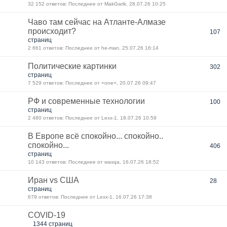
32 152 ответов: Последнее от MakGarik, 28.07.26 10:25
Чаво там сейчас на Атланте-Алмазе
происходит?
107
страниц
2 661 ответов: Последнее от he-man, 25.07.26 16:14
Политические картинки
302
страниц
7 529 ответов: Последнее от =one=, 20.07.26 09:47
РФ и современные технологии
100
страниц
2 480 ответов: Последнее от Lexx-1, 18.07.26 10:59
В Европе всё спокойно... спокойно..
спокойно...
406
страниц
10 143 ответов: Последнее от wasqa, 16.07.26 18:52
Иран vs США
28
страниц
679 ответов: Последнее от Lexx-1, 16.07.26 17:38
COVID-19
1344 страниц