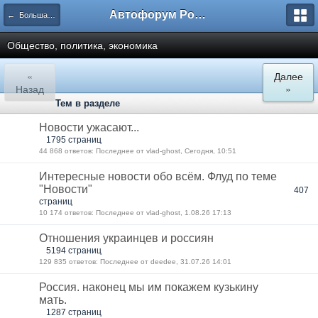
Автофорум Ростова-на-Дону
← Большая флудерская
Общество, политика, экономика
«
Далее
Назад
»
Тем в разделе
Новости ужасают...
1795 страниц
44 868 ответов: Последнее от vlad-ghost, Сегодня, 10:51
Интересные новости обо всём. Флуд по теме
"Новости"
407
страниц
10 174 ответов: Последнее от vlad-ghost, 1.08.26 17:13
Отношения украинцев и россиян
5194 страниц
129 835 ответов: Последнее от deedee, 31.07.26 14:01
Россия. наконец мы им покажем кузькину
мать.
1287 страниц