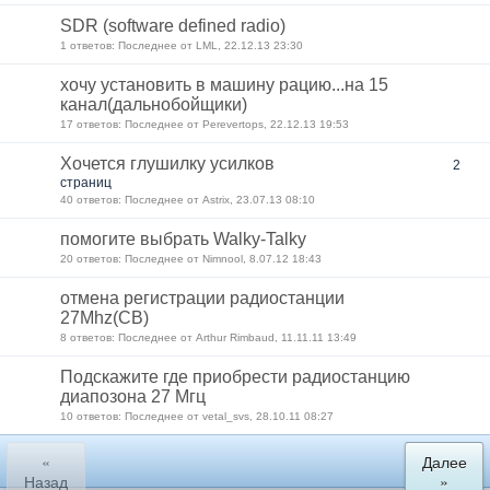
SDR (software defined radio)
1 ответов: Последнее от LML, 22.12.13 23:30
хочу установить в машину рацию...на 15
канал(дальнобойщики)
17 ответов: Последнее от Perevertops, 22.12.13 19:53
Хочется глушилку усилков
2
страниц
40 ответов: Последнее от Astriх, 23.07.13 08:10
помогите выбрать Walky-Talky
20 ответов: Последнее от Nimnool, 8.07.12 18:43
отмена регистрации радиостанции
27Mhz(CB)
8 ответов: Последнее от Arthur Rimbaud, 11.11.11 13:49
Подскажите где приобрести радиостанцию
диапозона 27 Мгц
10 ответов: Последнее от vetal_svs, 28.10.11 08:27
«
Далее
Назад
»