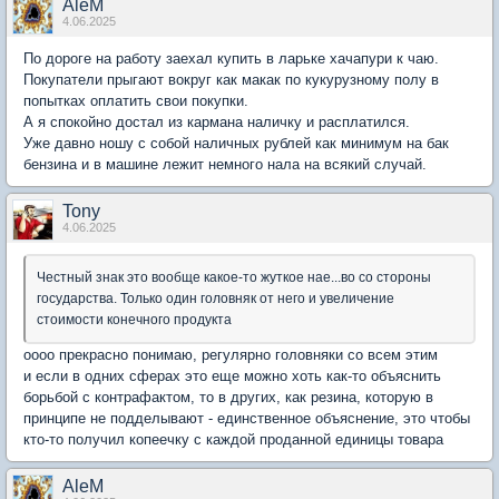
AleM
4.06.2025
По дороге на работу заехал купить в ларьке хачапури к чаю.
Покупатели прыгают вокруг как макак по кукурузному полу в
попытках оплатить свои покупки.
А я спокойно достал из кармана наличку и расплатился.
Уже давно ношу с собой наличных рублей как минимум на бак
бензина и в машине лежит немного нала на всякий случай.
Tony
4.06.2025
Честный знак это вообще какое-то жуткое нае...во со стороны
государства. Только один головняк от него и увеличение
стоимости конечного продукта
оооо прекрасно понимаю, регулярно головняки со всем этим
и если в одних сферах это еще можно хоть как-то объяснить
борьбой с контрафактом, то в других, как резина, которую в
принципе не подделывают - единственное объяснение, это чтобы
кто-то получил копеечку с каждой проданной единицы товара
AleM