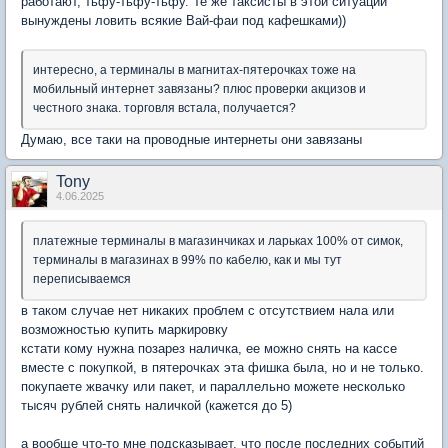
работают, тьфу-тьфу-тьфу. Те же таксисты в этой ситуации
вынуждены ловить всякие Вай-фаи под кафешками))
интересно, а терминалы в магнитах-пятерочках тоже на
мобильный интернет завязаны? плюс проверки акцизов и
честного знака. торговля встала, получается?
Думаю, все таки на проводные интернеты они завязаны
Tony
4.06.2025
платежные терминалы в магазинчиках и ларьках 100% от симок,
терминалы в магазинах в 99% по кабелю, как и мы тут
переписываемся
в таком случае нет никаких проблем с отсутствием нала или
возможностью купить маркировку
кстати кому нужна позарез наличка, ее можно снять на кассе
вместе с покупкой, в пятерочках эта фишка была, но и не только.
покупаете жвачку или пакет, и параллельно можете несколько
тысяч рублей снять наличкой (кажется до 5)
а вообще что-то мне подсказывает, что после последних событий