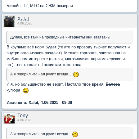
Билайн, Т2, МТС на СЖМ померли
Xalat
4.06.2025
Думаю, все таки на проводные интернеты они завязаны
В крупных всё норм будет (те кто по проводу тырнет получают и
внутри организации раздают). Мелкая торговля, завязанная на
мобильном интернете (аптеки, магазинчики, парикмахерские и
пр.) - пострадают. Таксистам тоже хана.
А я говорил что нал рулит всегда...
И я, но большинство не верит. Настало твоё время,
Валера
купюра
Изменено: Xalat, 4.06.2025 - 09:38
Tony
4.06.2025
А я говорил что нал рулит всегда...