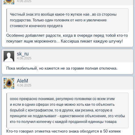
4.06.2025
Честный знак это вообще какое-то жуткое нае...во со стороны
государства. Только один головняк от него и увеличение
стоимости конечного продукта
Особенно добавляет радости, когда в очереди перед тобой кто-то
покупает ящик мороженого... Кассирша пикает каждую штучку!
sk_ru
4.06.2025
Пока мобильный, но кажется не за горами полная отключка.
AleM
4.06.2025
оооо прекрасно понимаю, регулярно головняки со всем этим
и если в одних сферах это еще можно хоть как-то объяснить
борьбой с контрафактом, то в других, как резина, которую в
принципе не подделывают - единственное объяснение, это чтобы
кто-то получил копеечку с каждой проданной единицы товара
Кто-то говорил этикетка честного знака обходится в 50 копеек