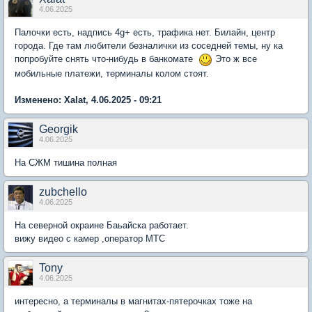
4.06.2025
Палочки есть, надпись 4g+ есть, трафика нет. Билайн, центр
города. Где там любители безналички из соседней темы, ну ка
попробуйте снять что-нибудь в банкомате
Это ж все
мобильные платежи, терминалы колом стоят.
Изменено: Xalat, 4.06.2025 - 09:21
Georgik
4.06.2025
На СЖМ тишина полная
zubchello
4.06.2025
На северной окраине Баьайска работает.
вижу видео с камер ,оператор МТС
Tony
4.06.2025
интересно, а терминалы в магнитах-пятерочках тоже на