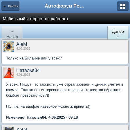
Автофорум Ростова-на-Дону
← Хайтек
Мобильный интернет не работает
«
Далее
Назад
»
AleM
4.06.2025
Только на Билайне или у всех?
Наталья84
4.06.2025
У всех. Пишут что таксисты уже отреагировали и ценник улетел в
космос. Только вот интересно они теперь из таксистов обратно в
бомбил превратились?))
ПС. Не, на вайфае наверное можно ж принять))
Изменено: Наталья84, 4.06.2025 - 09:18
Xalat